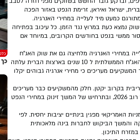
פים, וברקע גובר החשש בשווקים מפני חזרה לסבב
רית, ישראל ואיראן, זרימת הנפט באזור הפכה
מתורגם כמעט מיד לעלייה במחירי האנרגיה.
וק נמצא כעת במרוץ נגד הזמן. כל עיכוב בפתיחה
סור ממשי בנפט בחודשים הקרובים, במיוחד אם
יה במחירי האנרגיה מלחיצה גם את שוק האג״ח
כלכל
כך מ
האמריקאי, מחשש לחזרת האינפלציה. תשואת האג״ח הממשלתית ל 10 שנים בארצות הברית עלתה
הות ביותר מאז תחילת 2025, כאשר המשקיעים מעריכים כי מחירי אנרגיה גבוהים יקלו
ריבית בקרוב יקטן. חלק מהמשקיעים כבר מעריכים
כי הריבית בארצות הברית תישאר גבוהה לאורך רוב 2026, ובתרחיש של המשך זינוק במחירי הנפט
ות האמריקאי מפגין בינתיים יציבות יחסית. לפי
A, עונת דו״חות חזקה והמשך הביקוש לחברות בינה מלאכותית
מזרח התיכון.