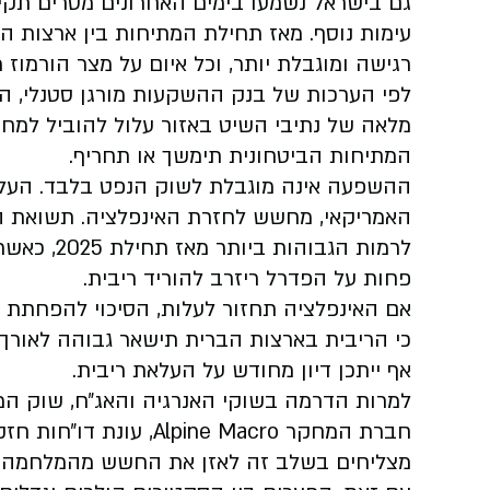
גם בישראל נשמעו בימים האחרונים מסרים תקי
עימות נוסף. מאז תחילת המתיחות בין ארצות הב
רגישה ומוגבלת יותר, וכל איום על מצר הורמוז 
לפי הערכות של בנק ההשקעות מורגן סטנלי, הש
מלאה של נתיבי השיט באזור עלול להוביל למח
המתיחות הביטחונית תימשך או תחריף.
ההשפעה אינה מוגבלת לשוק הנפט בלבד. העלי
לרמות הגבו
פחות על הפדרל ריזרב להוריד ריבית.
אם האינפלציה תחזור לעלות, הסיכוי להפחתת 
אף ייתכן דיון מחודש על העלאת ריבית.
למרות הדרמה בשוקי האנרגיה והאג״ח, שוק המני
חברת המחקר lpine Macro
מצליחים בשלב זה לאזן את החשש מהמלחמה ב