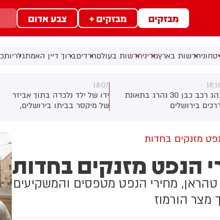
מבזקים
מבזקים +
צבע אדום
טחוני
חדשות בארץ
מדיני
חדשות בעולם
חרדים
ברוך דיין האמת
גלריות
כל
18:07
18:1
נהג רכב כבן 30 נהרג בתאונת
ידו של ילד נלכדה בתוך אביזר
רכים בירושלים
של מיקסר בביתו בירושלים,
לוחמי כבאות והצלה הוזעקו
למקום וחילצו אותו ללא פגע
פט מזנקים בחדות
י הנפט מזנקים בחדות
טהראן, מחירי הנפט מטפסים והמשקיעים
מצר הורמוז