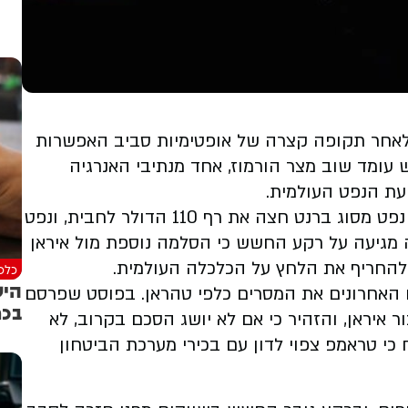
 לאחר תקופה קצרה של אופטימיות סביב האפשרות
עומד שוב מצר הורמוז, אחד מנתיבי האנרגיה
עת הנפט העולמית.
מחירי הנפט עלו זה היום ה- 3 ברציפות, כאשר נפט מסוג ברנט חצה את רף 110 הדולר לחבית, ונפט
התקרב ל 107 דולר. העלייה מגיעה על רקע החשש כי הסלמה נוספת מול איראן
להחריף את הלחץ על הכלכלה העולמית.
כלכל
היש
 האחרונים את המסרים כלפי טהראן. בפוסט שפרסם
בכר
יראן, והזהיר כי אם לא יושג הסכם בקרוב, לא
כי טראמפ צפוי לדון עם בכירי מערכת הביטחון