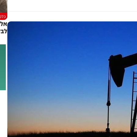
כלכל
אל 
לבד