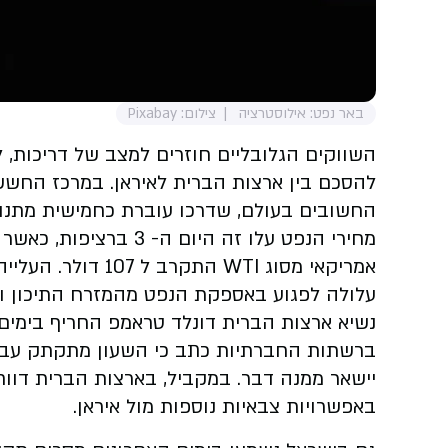
באר נפט: אילוסטרציה
צילום: Pixabay
השווקים הגלובליים חוזרים למצב של דריכות,
להסכם בין ארצות הברית לאיראן. במרכז החשש 
החשובים בעולם, שדרכו עוברת כחמישית מתנו
אמריקאי מסוג WTI 
עלולה לפגוע באספקת הנפט מהמזרח התיכון ו
נשיא ארצות הברית דונלד טראמפ החריף בימים
ברשתות החברתיות כתב כי השעון מתקתק עבור א
יישאר ממנה דבר. במקביל, בארצות הברית דווח 
באפשרויות צבאיות נוספות מול איראן.