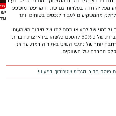
 חברות האנרגיה נהנות מהזינוק במחירי הנפט, בעוד
כלכל
ע מעלייה חדה בעלויות. גם שוק הקריפטו מושפע
יש 
לחלק מהמשקיעים לעבור לנכסים בטוחים יותר
עדי
 גל זמני של לחץ או בתחילתו של סיבוב משמעותי
יותר מול איראן. לפי Alpine Macro, קיימת הסתברות של כ 50% להסכם כלשהו בין ארצות הברית
בה יותר של נתיבי השיט באזור הורמוז. עד אז,
פלס החרדה של השווקים.
 פוסק הדור, הגר"מ שטרנבוך, במעונו!