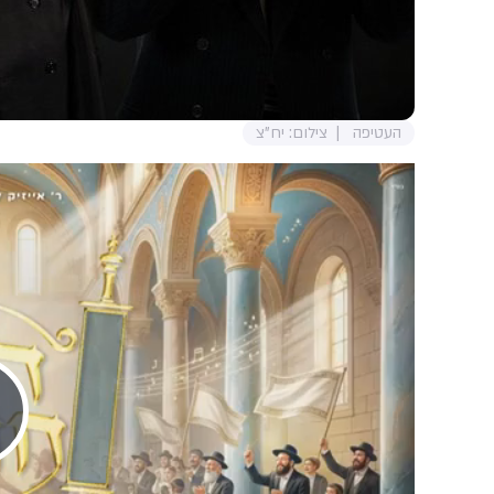
העטיפה
צילום: יח"צ
Play