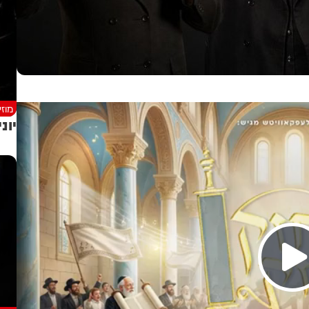
מוז
יוני Z חוזר עם סינגל קיצי חדש: