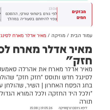
0
13:05
13:
מבזקים
י גורם ביטחוני טורקי, ההסכם
ילד בן 10 התחשמל בערערה
ס
חמים
וי להיחתם בסעודיה במהלך
בנגב; מצבו בינוני
ל
ישה בין יורש העצר מוחמד בן
ש
מאן, נשיא טורקיה, רג'פ טאיפ
ב
דואן וראש ממשלת פקיסטן,
ו
עמוד הבית
מוזיקה
מאיר אדלר מארח לסינגל
בז שריף
ט
מאיר אדלר מארח לסי
ב
ה
חזק"
ט
מ
מאיר אדלר מארח את אהרלה סאמעט, ח
לסינגל חדש ותוסס "חזק חזק" שהולח
בחג הפסח האחרון | השיר, שהולחן 
"ולכל היד החזקה ולכל המורא הגדול
תורה
ליפא גינסברגר
|
מוזיקה
19.05.26 | 15:08