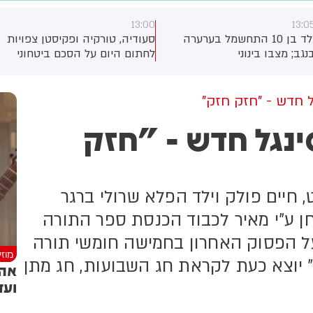
12:56
13:0
עודיה, טורקיה ופקיסטן צפויות
אביבית מיסניקוב: בפעם השישית
חתום היום על הסכם ביטחוני
מתחילת השנה: נקבע מותו של
ירחיב את שיתוף הפעולה
תינוק שנחנק למוות משקית
יניהן, כך מסרו גורמים בטורקיה
בפקיסטן. לפי גורם ביטחוני
 חדש - "חזק חזק"
ורקי, ההסכם צפוי להיחתם
נגל חדש - "חזק
סעודיה במהלך פגישה בין יורש
עצר מוחמד בן סלמאן, נשיא
ורקיה, רג'פ טאיפ ארדואן וראש
משלת פקיסטן, שהבז שריף.
יים פולק וילד הפלא שרולי ברגר
ן ע"י מאיר לכבוד הכנסת ספר התורה
על הפסוק האחרון בחמישה חומשי תורה
מוז
" יוצא כעת לקראת חג השבועות, חג מתן
אהר
ועד