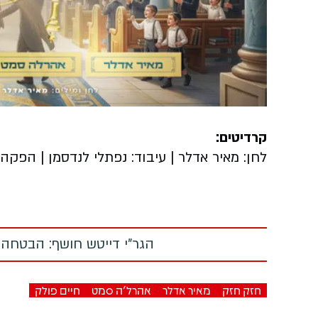
Video
קרדיטים:
לחן: מאיר אדלר | עיבוד: נפתלי לנדסמן | הפקה
הגר"י דייטש חושף: הבטחה
חזק חזק
מאיר אדלר
אהרל'ה סמט
חיים פולק