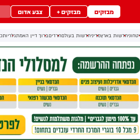
מבזקים
מבזקים +
צבע אדום
טחוני
חדשות בארץ
מדיני
חדשות בעולם
חרדים
ברוך דיין האמת
גלריות
כל