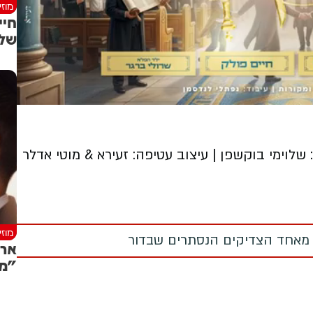
מוז
חיי
של 
: שלוימי בוקשפן | עיצוב עטיפה: זעירא & מוטי אדלר
מוז
 מאחד הצדיקים הנסתרים שבדור
ארי
"מע