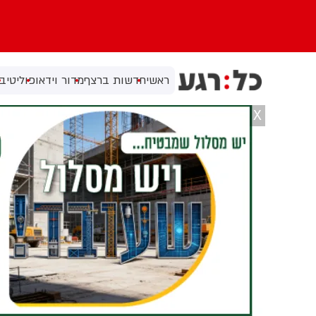
ראשי
חדשות ברצף
מדור וידאו
פוליטי
בי
X