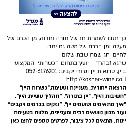
כך תזכו לשמחת חג של תורה וחדוה, מן הכרם של
מעלה ומן הכרם של מטה גם יחד.
לחיים, חג שמח שבת שלום
שרגא גבהרד – יועץ בתחום הכשרותי והמקצועי
ביין, סדנאות יין וסיורי יקבים: 052-6176201
​​​​​​​​​​​​​​
http://kosher-wine.co.il
הרצאה ייחודית, מעניינת וטעימה."כשרות היין"
"חשיבות היין". "יין בתורה". "תהליך עשיית היין".
"איך מתאימים וטועמים יין". "נזקים בכרמים ויקבים"
ועוד מגוון נושאים רבים ומעניינים, מלווה בטעימת
יינות. מתאים לכל ציבור, לפרטים נוספים לחצו כאן