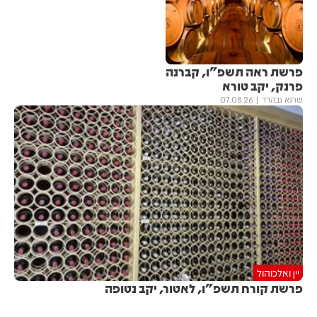
פרשת ראה תשפ"ו, קברנה
פרנק, יקב טורא
שרגא גבהרד
07.08.26
יין ואלכוהול
פרשת קורח תשפ"ו, לאטור, יקב נטופה