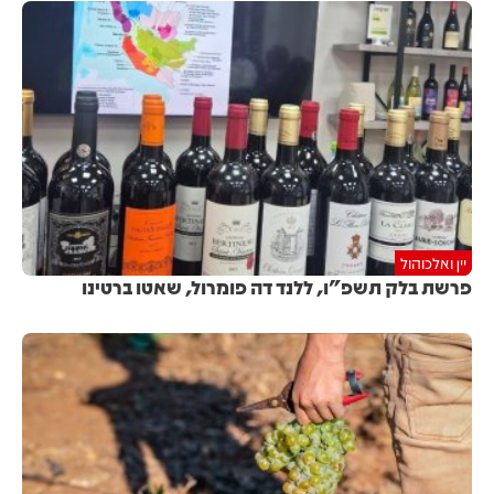
יין ואלכוהול
פרשת בלק תשפ"ו, ללנד דה פומרול, שאטו ברטינו