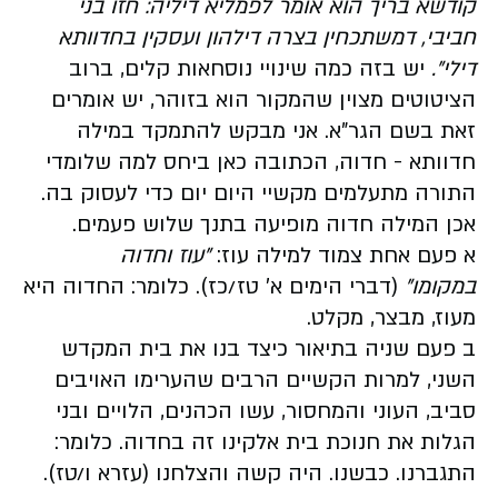
קודשא בריך הוא אומר לפמליא דיליה: חזו בני
חביבי, דמשתכחין בצרה דילהון ועסקין בחדוותא
דילי".
יש בזה כמה שינויי נוסחאות קלים, ברוב
הציטוטים מצוין שהמקור הוא בזוהר, יש אומרים
זאת בשם הגר"א. אני מבקש להתמקד במילה
חדוותא - חדוה, הכתובה כאן ביחס למה שלומדי
התורה מתעלמים מקשיי היום יום כדי לעסוק בה.
אכן המילה חדוה מופיעה בתנך שלוש פעמים.
א פעם אחת צמוד למילה עוז:
"עוז וחדוה
במקומו"
(דברי הימים א' טז/כז). כלומר: החדוה היא
מעוז, מבצר, מקלט.
ב פעם שניה בתיאור כיצד בנו את בית המקדש
השני, למרות הקשיים הרבים שהערימו האויבים
סביב, העוני והמחסור, עשו הכהנים, הלויים ובני
הגלות את חנוכת בית אלקינו זה בחדוה. כלומר:
התגברנו. כבשנו. היה קשה והצלחנו (עזרא ו/טז).