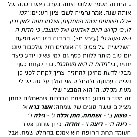
ג החדוה מספר שלוש היתה בערב ראש השנה של
אותה שנה. אמר נחמיה לשבי ציון העניים:
"לכו
אכלו משמנים ושתו ממתקים, ושלחו מנות לאין נכון
לו, כי קדוש היום לאדונינו ואל תעצבו, כי חדות ה
היא מעוזכם"
(עזרא ח/י). החדוה הזו היא הפעם
השלישית. על פסוק זה אומרים חזל שלכבוד עונג
יום טוב מותר ללוות כסף גם למי שאינו יודע כיצד
יחזיר, כי
"חדות ה היא מעוזכם"
. כדי לקחת כסף
מבלי לדעת מהיכן להחזיר, צריך לקחת לפני כן
נשימה עמוקה ולהחליט אני הולך על זה. יש לי
מעוז, מקלט, ה' הוא המבצר שלי.
זה מסביר מדוע ברשימת הברכות שמאחלים לחתן
מציינים ששה סוגים של שמחה:
אשר ברא
א'
-
ששון
ב' -
ושמחה,
חתן וכלה
ג' -
גילה
ד'
-
רינה
ה' -
דיצה
ו' -
וחדוה
.
כיוון שחתן צעיר
העומד תחת החופה הוא אמנם בהחלט שמח, אבל