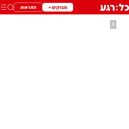
מבזקים +
התראות
X