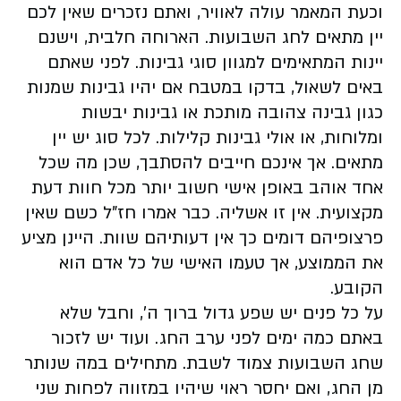
וכעת המאמר עולה לאוויר, ואתם נזכרים שאין לכם
יין מתאים לחג השבועות. הארוחה חלבית, וישנם
יינות המתאימים למגוון סוגי גבינות. לפני שאתם
באים לשאול, בדקו במטבח אם יהיו גבינות שמנות
כגון גבינה צהובה מותכת או גבינות יבשות
ומלוחות, או אולי גבינות קלילות. לכל סוג יש יין
מתאים. אך אינכם חייבים להסתבך, שכן מה שכל
אחד אוהב באופן אישי חשוב יותר מכל חוות דעת
מקצועית. אין זו אשליה. כבר אמרו חז"ל כשם שאין
פרצופיהם דומים כך אין דעותיהם שוות. היינן מציע
את הממוצע, אך טעמו האישי של כל אדם הוא
הקובע.
על כל פנים יש שפע גדול ברוך ה', וחבל שלא
באתם כמה ימים לפני ערב החג. ועוד יש לזכור
שחג השבועות צמוד לשבת. מתחילים במה שנותר
מן החג, ואם יחסר ראוי שיהיו במזווה לפחות שני