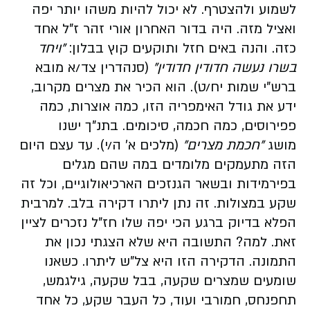
לשמוע ולהצטרף. לא יכול להיות משהו יותר יפה
ואציל מזה. היה בדור האחרון אורי זהר ז"ל אחד
כזה. והנה באים חזל ותוקעים קוץ בבלון:
"ויחד
בשרו נעשה חדודין חדודין"
(סנהדרין צד/א מובא
ברש"י שמות יח/ט). הוא הכיר את מצרים מקרוב,
ידע את גודל האימפריה הזו, כמה אוצרות, כמה
פפירוסים, כמה חכמה, סיכומים. בתנ"ך ישנו
מושג
"חכמת מצרים"
(מלכים א' ה/י). עד עצם היום
הזה מתעמקים מלומדים במה שהם מגלים
בפירמידות ובשאר הגנזכים הארכיאולוגיים, וכל זה
שקע במצולות. זה נתן ליתרו דקירה בלב. למרבית
הפלא בדיוק ברגע הכי יפה שלו חז"ל נזכרים לציין
זאת. למה? התשובה היא שלא הצגתי נכון את
התמונה. הדקירה הזו היא צל"ש ליתרו. כשאנו
שומעים שמצרים שקעה, בבל שקעה, גילגמש,
תחפנחס, חמורבי ועוד, כל העבר שקע, כל אחד