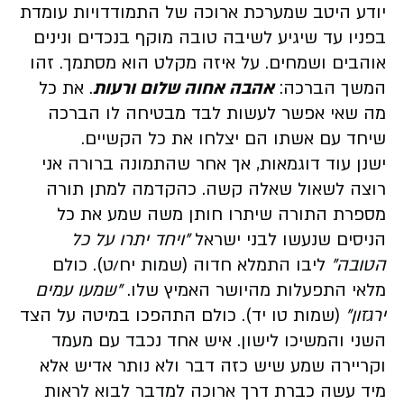
יודע היטב שמערכת ארוכה של התמודדויות עומדת
בפניו עד שיגיע לשיבה טובה מוקף בנכדים ונינים
אוהבים ושמחים. על איזה מקלט הוא מסתמך. זהו
המשך הברכה:
אהבה אחוה שלום ורעות
. את כל
מה שאי אפשר לעשות לבד מבטיחה לו הברכה
שיחד עם אשתו הם יצלחו את כל הקשיים.
ישנן עוד דוגמאות, אך אחר שהתמונה ברורה אני
רוצה לשאול שאלה קשה. כהקדמה למתן תורה
מספרת התורה שיתרו חותן משה שמע את כל
הניסים שנעשו לבני ישראל
"ויחד יתרו על כל
הטובה"
ליבו התמלא חדוה (שמות יח/ט). כולם
מלאי התפעלות מהיושר האמיץ שלו.
"שמעו עמים
ירגזון"
(שמות טו יד). כולם התהפכו במיטה על הצד
השני והמשיכו לישון. איש אחד נכבד עם מעמד
וקריירה שמע שיש כזה דבר ולא נותר אדיש אלא
מיד עשה כברת דרך ארוכה למדבר לבוא לראות