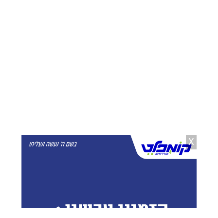
כתבות מומלצות בשבילך
הדולר בשיא של יותר
שיעור משקי הבית
משלושה חודשים: זינק
המתכננים לרכוש דירה ירד
ל-3.06 שקלים
מ-8% ל-3.6%
X
אוריאל פיליפ
22.07.26
יענקי פרבר
28.07.26