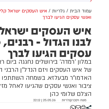
יין בהודעתו שמדובר בהפרה
היא שותפה נהדרת, היא בעלת
ג
 חזבאללה, לא מאשים את
ברית של ארה״ב, אבל כמו חברים
ב
עמוד הבית
גלריות
איש העסקים ישראל קליין
באללה בהפרת הפסקת האש
לפעמים יש חילוקי דעות.
ב
ואנשי עסקים הגיעו לברך
ולא מתחייב להגיב עליה. צה״ל
המציאות הפשוטה היא שעבודתי
ו
מול הגדיר בהודעה רשמית
בתור סגן נשיא היא לפעול עבור
ש
איש העסקים ישראל ק
 האירוע כ״הפרה בוטה של
האינטרסים של לא אחרת
גון הטרור חזבאללה״
מארצות הברית. הייתה לנו שיחה
לבנו הגדול - רבנים,
טובה וישירה, לא הרגשתי עימות
עסקים הגיעו לברך
במלון 'רמדה' בירושלים נחגגה ביום 
של איש העסקים ויזם הנדל"ן הרבני הנ
האדמו"ר מבעלזא. בשמחה השתתפו רבנ
ציבור ואנשי עסקים שהגיעו לאחל מז
הצלם שלומי כהן
משה ויסברג
|
גלריות
25.05.26 | 22:12