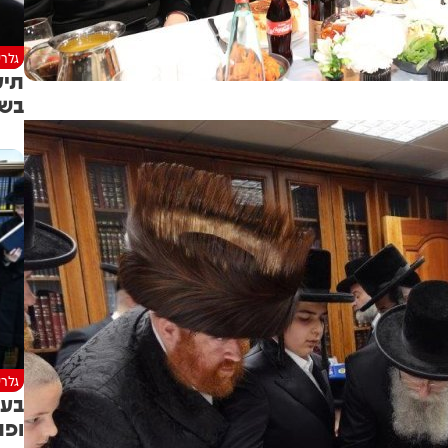
גלרי
תיע
בשי
גלרי
בעו
ופת