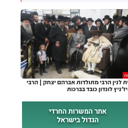
בלבנון. 4 לוחמים נוספים נפצעו
לחודש אוגוסט, בצוהריים חם
קשה בתקרית
כמובן ועומס החום בינוני-כבד.
בחוף לח, אך בשעות הערב
והלילה יהיה נוח במרבית
האזורים. את השבוע הבא נפתח
עם עלייה בטמפרטורה לקראת
גל חום שצפוי לחוות אותנו בין
יום שלישי לחמישי. הפעם האזור
החם יותר צפוי להיות בשפלה
ות
ת לנין הרבי מתולדות אברהם יצחק | הרבי
יז'ניץ לונדון כובד בברכות