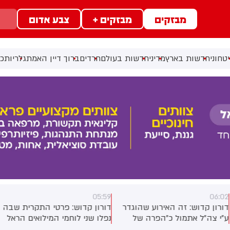
מבזקים
מבזקים +
צבע אדום
טחוני
חדשות בארץ
מדיני
חדשות בעולם
חרדים
ברוך דיין האמת
גלריות
כל
05:59
06:0
ורון קדוש: זה האירוע שהוגדר
דורון קדוש: פרטי התקרית שבה
״י צה״ל אתמול כ״הפרה של
נפלו שני לוחמי המילואים הראל
פסקת האש״. ועם זאת, לפי
בירנשטוק ותמיר וקנין ז״ל, ובה