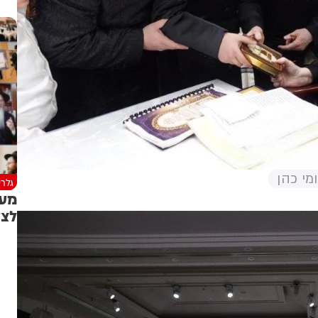
מי כהן
גלרי
מעמ
לצע