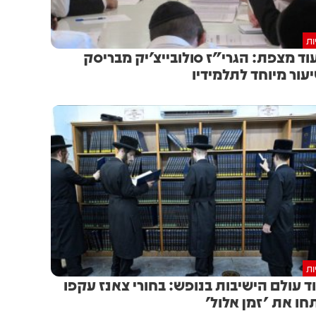
ות
וד מצפת: הגרי"ז סולובייצ'יק מבריסק
עור מיוחד לתלמידיו
ות
ד עולם הישיבות בנופש: בחורי צאנז עקפו
חו את 'זמן אלול'