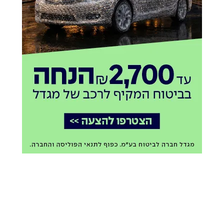
הדולר בשיא של יותר
הרגלי הצריכה משתנים ויש
משלושה חודשים: זינק
מי שמבין את הצרכים:
ל-3.06 שקלים
מאחורי הקלעים של
המהפכה השקטה בענף
אוריאל פיליפ
22.07.26
המזון
כתבה מקודמת
16.07.26
התרחיש האימתני בדרך:
אל תחכו שהבנק יסגור את
הנפט עלול לחצות את רף
הדלת: זה הזמן לבדוק
120 הדולרים
פתרון לפני שהמצב מחמיר
קובי ברקת
21.07.26
שימי פרקש
06.08.26