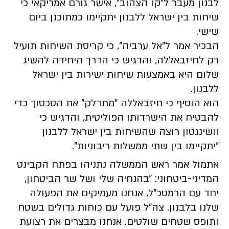
לבנון מעבר ל"קו הצהוב", אישר גורם אמריקאי כי
שיחות בין ישראל ללבנון יתקיימו כמתוכנן ביום
שישי.
הבכיר אמר ל"אל ערביה", כי קריסת השיחות תועיל
רק לחיזבאללה, והדגיש כי הדרך היחידה להשיג
שלום היא באמצעות שיחות ישירות בין ישראל
ללבנון.
הוא הוסיף כי חיזבאללה "מתדלק" את הסכסוך כדי
להבטיח את הישרדותו הפוליטית, והדגיש כי
וושינגטון רוצה שהשיחות בין ישראל ללבנון
"יתקיימו בין שתי ממשלות ריבוניות".
אתמול אמר ראש הממשלה נתניהו בפתח הקבינט
המדיני-ביטחוני:
״בהנחיה שלי ושל שר הביטחון,
יחד עם הרמטכ"ל, אנחנו מעמיקים את הפעולה
שלנו בלבנון. צה"ל פועל עם כוחות גדולים בשטח
ותופס שטחים שולטים. אנחנו מבצרים את רצועת