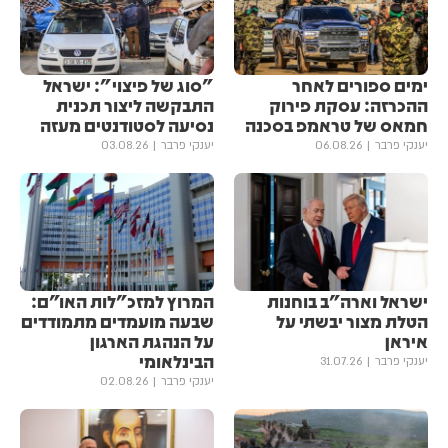
ימים ספורים לאחר
"סוג של פיצוי": ישראל
ההכרזה: עסקת פירוק
התבקשה ליצור תכנית
חמאס של טראמפ בסכנה
נסיעה לסטודנטים מעזה
יענקי פרבר
06.08.26
יענקי פרבר
03.08.26
ישראל וארה"ב בוחנות
המרוץ למזכ"לות האו"ם:
הטלת מצור יבשתי על
שבעה מועמדים מתמודדים
איראן
על הנהגת הארגון
הבינלאומי
יענקי פרבר
31.07.26
יענקי פרבר
02.08.26