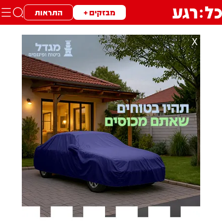
מבזקים +
התראות
X