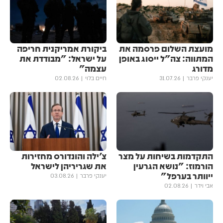
מועצת השלום פרסמה את
ביקורת אמריקנית חריפה
המתווה: צה"ל ייסוג באופן
על ישראל: "מבודדת את
מדורג
עצמה"
יענקי פרבר
31.07.26
חיים בלוי
02.08.26
התקדמות בשיחות על מצר
צ׳ילה והונדורס מחזירות
הורמוז: "נושא הגרעין
את שגריריהן לישראל
ייוותר בערפל"
יענקי פרבר
03.08.26
אבי וידר
02.08.26