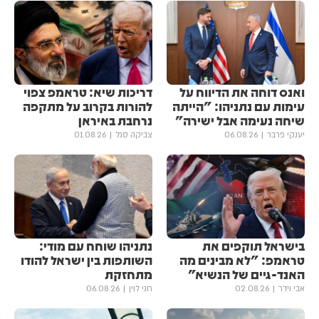
ואנס דוחה את הדיווח על
דריכות שיא: טראמפ צפוי
עימות עם נתניהו: "הייתה
להורות בקרוב על מתקפה
שיחה נעימה אבל ישירה"
נרחבת באיראן
יענקי פרבר
06.08.26
צביקה סגל
01.08.26
בישראל תוקפים את
נתניהו שוחח עם מודי:
טראמפ: "לא מבינים מה
השותפות בין ישראל להודו
האנד-גיים של הנשיא"
מתחזקת
אבי וידר
02.08.26
חני לוין
06.08.26