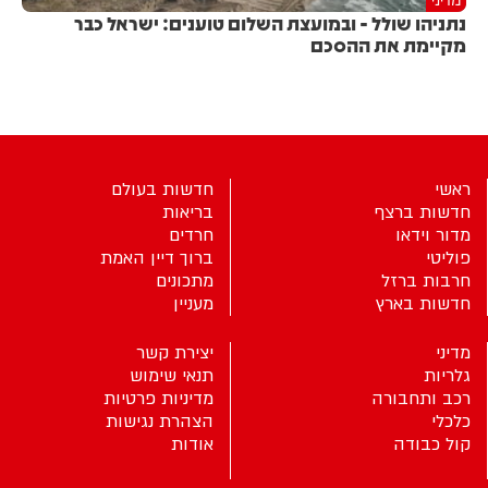
נתניהו שולל - ובמועצת השלום טוענים: ישראל כבר
מקיימת את ההסכם
ראשי
חדשות בעולם
חדשות ברצף
בריאות
מדור וידאו
חרדים
פוליטי
ברוך דיין האמת
חרבות ברזל
מתכונים
חדשות בארץ
מעניין
מדיני
יצירת קשר
גלריות
תנאי שימוש
רכב ותחבורה
מדיניות פרטיות
כלכלי
הצהרת נגישות
קול כבודה
אודות