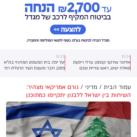
15:23
15:24
אלינור שירקני קופמן: עדלי ריפעת
יעל יפה: בית המשפט המחוזי בת"א
סאלח יעיש, ראש עיריית שכם
פסק: חבר מועצת העיר הרצליה רפי
לשעבר ופוליטיקאי פלסטיני תושב
קדושים לא יוכל להיות חבר
איו״ש נעצר בשבועות האחרונות
בוועדות מועצת העיר בשל סירובו
בידי השב״כ בחשד לפעילות טרור.
לחתום על טופס ניגוד עניינים. ראש
עמוד הבית
מדיני
גורם אמריקאי מצהיר:
בשלב זה, הוא עדיין נמצא תחת
עיריית הרצליה יריב פישר ניהל את
השיחות בין ישראל ללבנון יתקיימו כמתוכנן
חקירות שב״כ ומצוי במניעת מפגש
המאבק נגדו
עורך-דין.