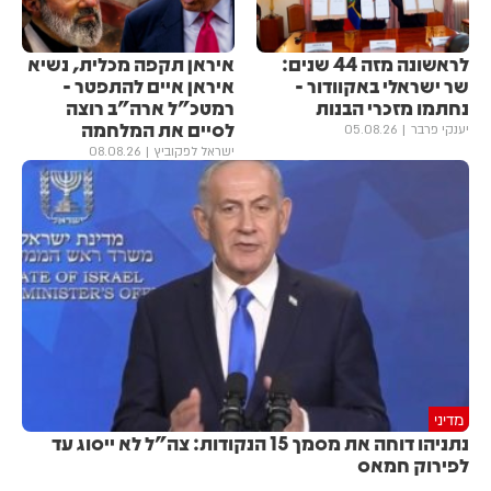
לראשונה מזה 44 שנים:
איראן תקפה מכלית, נשיא
שר ישראלי באקוודור -
איראן איים להתפטר -
נחתמו מזכרי הבנות
רמטכ"ל ארה"ב רוצה
לסיים את המלחמה
יענקי פרבר
05.08.26
ישראל לפקוביץ
08.08.26
מדיני
נתניהו דוחה את מסמך 15 הנקודות: צה"ל לא ייסוג עד
לפירוק חמאס