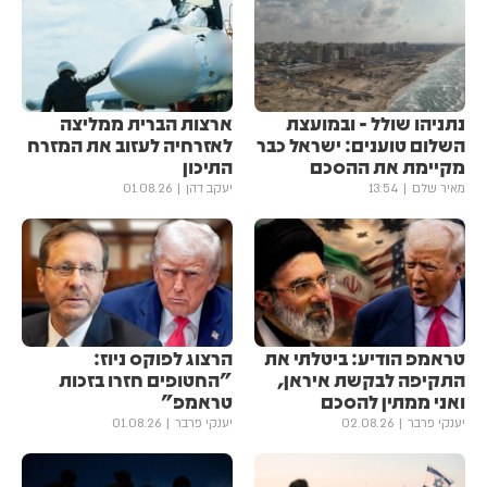
נתניהו שולל - ובמועצת
ארצות הברית ממליצה
השלום טוענים: ישראל כבר
לאזרחיה לעזוב את המזרח
מקיימת את ההסכם
התיכון
מאיר שלם
13:54
יעקב דהן
01.08.26
טראמפ הודיע: ביטלתי את
הרצוג לפוקס ניוז:
התקיפה לבקשת איראן,
"החטופים חזרו בזכות
ואני ממתין להסכם
טראמפ"
יענקי פרבר
02.08.26
יענקי פרבר
01.08.26