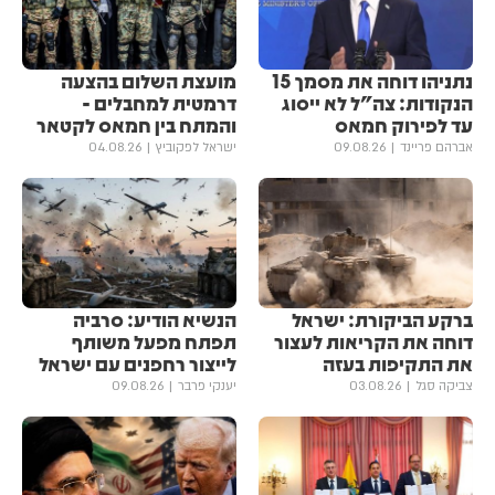
נתניהו דוחה את מסמך 15
מועצת השלום בהצעה
הנקודות: צה"ל לא ייסוג
דרמטית למחבלים -
עד לפירוק חמאס
והמתח בין חמאס לקטאר
אברהם פריינד
09.08.26
ישראל לפקוביץ
04.08.26
ברקע הביקורת: ישראל
הנשיא הודיע: סרביה
דוחה את הקריאות לעצור
תפתח מפעל משותף
את התקיפות בעזה
לייצור רחפנים עם ישראל
צביקה סגל
03.08.26
יענקי פרבר
09.08.26