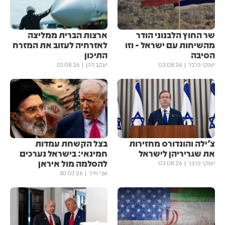
שר החוץ הלבנוני הודר
ארצות הברית ממליצה
מהשיחות עם ישראל - וזו
לאזרחיה לעזוב את המזרח
הסיבה
התיכון
יענקי פרבר
03.08.26
יעקב דהן
01.08.26
צ׳ילה והונדורס מחזירות
בצל הקשחת עמדות
את שגריריהן לישראל
חמינאי: בישראל נערכים
להסלמה מול איראן
יענקי פרבר
03.08.26
אבי וידר
30.07.26