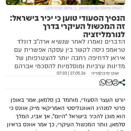
הנשיא טראמפ עם בן סלמאן
צילום: הבית הלבן
הנסיך הסעודי טוען כי יכיר בישראל:
זה המכשול העיקרי בדרך
לנורמליזציה
הדברים נאמרו לאחר שנשיא ארה"ב דונלד
טראמפ ניסה לקשר בין עסקה אפשרית עם
איראן לדחיפה רחבה יותר להצטרפותן של
מדינות ערביות ומוסלמיות להסכמי אברהם
יענקי פרבר
|
מדיני
27.05.26 | 07:33
יורש העצר הסעודי, מוחמד בן סלמאן, אמר באופן
פרטי למנהיג האוונגליסטי האמריקאי מייק אוונס כי
הוא מוכן להכיר בישראל "היום", אך אביו, המלך
סלמאן, נותר המכשול העיקרי, כך אמר אוונס בראיון