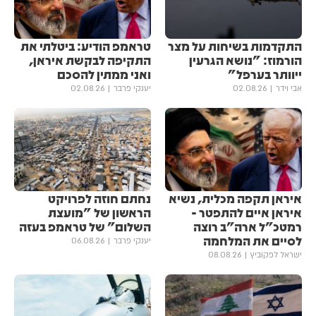
התקדמות בשיחות על מצר
טראמפ הודיע: ביטלתי את
הורמוז: "נושא הגרעין
התקיפה לבקשת איראן,
ייוותר בערפל"
ואני ממתין להסכם
אבי וידר
02.08.26
יענקי פרבר
02.08.26
איראן תקפה מכלית, נשיא
נחתם חוזה לפרויקט
איראן איים להתפטר -
הראשון של "מועצת
רמטכ"ל ארה"ב רוצה
השלום" של טראמפ בעזה
לסיים את המלחמה
יענקי פרבר
06.08.26
ישראל לפקוביץ
08.08.26