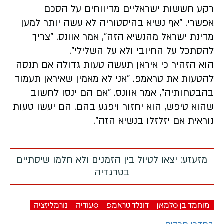
רקע חששות ישראליים מדיווחים על הסכם
אפשרי.
"אף נשיא בהיסטוריה לא עשה יותר למען
מדינת ישראל מהנשיא הזה", אמר אוונס. "צריך
להסתכל על החיובי ולא על השלילי".
הוא הזהיר כי איראן תעשה טעות גדולה אם תנסה
להטעות את טראמפ.
"אני לא מאמין שאיראן תעמוד
בהבטחותיה", אמר אוונס. "אם הם ינסו לחשוב
שהוא טיפש, הוא יחזור ויפגע בהם. הם יעשו טעות
נוראית אם יזלזלו בנשיא הזה".
מזעזע: יצאו לטיול בין הזמנים ולא חלמו שיסתיים
בטרגדיה
מוחמד בן סלמאן
דונלד טראמפ
סעודיה
נורמליזציה