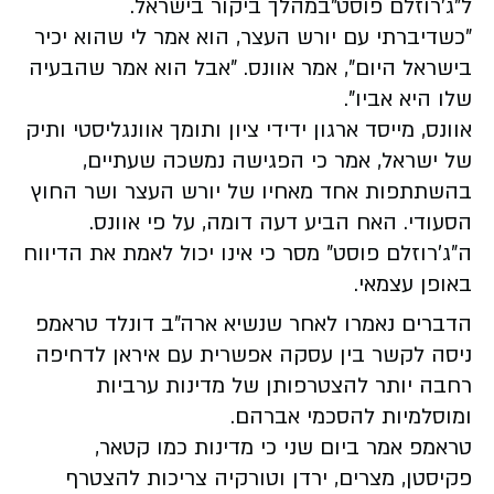
ל"ג'רוזלם פוסט"במהלך ביקור בישראל.
"כשדיברתי עם יורש העצר, הוא אמר לי שהוא יכיר
בישראל היום", אמר אוונס. "אבל הוא אמר שהבעיה
שלו היא אביו".
אוונס, מייסד ארגון ידידי ציון ותומך אוונגליסטי ותיק
של ישראל, אמר כי הפגישה נמשכה שעתיים,
בהשתתפות אחד מאחיו של יורש העצר ושר החוץ
הסעודי. האח הביע דעה דומה, על פי אוונס.
ה"ג'רוזלם פוסט" מסר כי אינו יכול לאמת את הדיווח
באופן עצמאי.
הדברים נאמרו לאחר שנשיא ארה"ב דונלד טראמפ
ניסה לקשר בין עסקה אפשרית עם איראן לדחיפה
רחבה יותר להצטרפותן של מדינות ערביות
ומוסלמיות להסכמי אברהם.
טראמפ אמר ביום שני כי מדינות כמו קטאר,
פקיסטן, מצרים, ירדן וטורקיה צריכות להצטרף