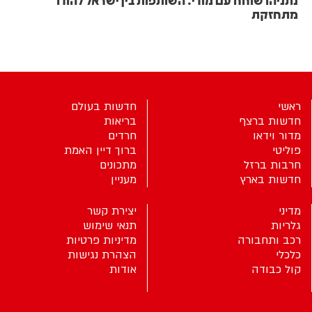
נתניהו שוחח עם מודי: השותפות בין ישראל להודו
מתחזקת
ראשי
חדשות בעולם
חדשות ברצף
בריאות
מדור וידאו
חרדים
פוליטי
ברוך דיין האמת
חרבות ברזל
מתכונים
חדשות בארץ
מעניין
מדיני
יצירת קשר
גלריות
תנאי שימוש
רכב ותחבורה
מדיניות פרטיות
כלכלי
הצהרת נגישות
קול כבודה
אודות