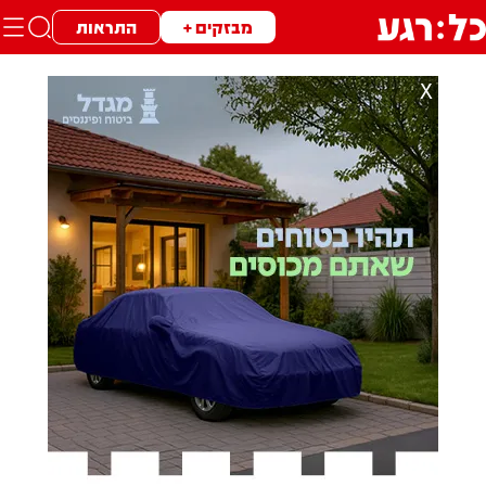
מבזקים +
התראות
X