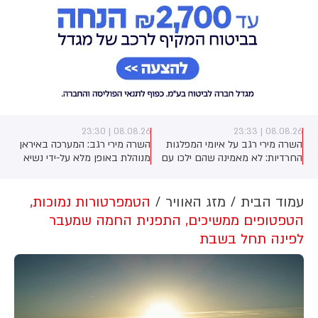
08.08.26 | 23:30
08.08.26 | 23:33
השרה מירי רגב על איומי המפלגות
השרה מירי רגב: המערכה באיראן
החרדיות: לא מאמינה שהם ילכו עם
מנוהלת באופן מלא על-ידי נשיא
)
איזנקוט, נכון שהם לא קיבלו את כל
ארה"ב טראמפ. האמריקנים בדרך
מה שרצו - אבל הם גם מבינים
להסכם, אך אנחנו הבהרנו שאם
שהם צריכים להתגייס". על יאיר גולן
איראן תתקוף את ישראל - אנחנו
עמוד הבית
מזג האוויר
הטמפרטורות נמוכות,
אמרה השרה: "הוא עומד בראש
לא מחוייבים לשום הסכם
הטפטופים ממשיכים, התפנית החמה שמעבר
מפלגה תומכת טרור". לסיום פנתה
לפינה תחל בשבת
לגלעד ארדן: "אל תבזבז קולות של
הימין"