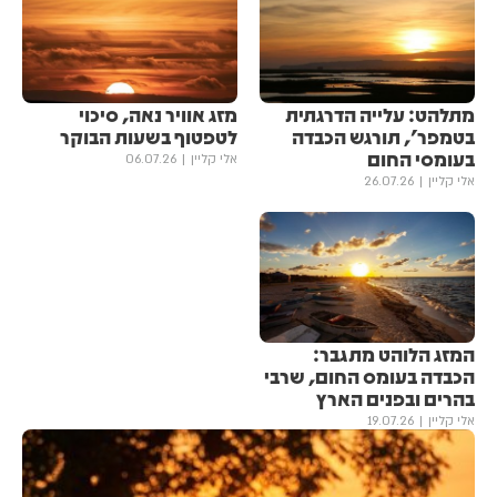
מתלהט: עלייה הדרגתית
מזג אוויר נאה, סיכוי
בטמפר', תורגש הכבדה
לטפטוף בשעות הבוקר
בעומסי החום
אלי קליין
06.07.26
אלי קליין
26.07.26
המזג הלוהט מתגבר:
הכבדה בעומס החום, שרבי
בהרים ובפנים הארץ
אלי קליין
19.07.26