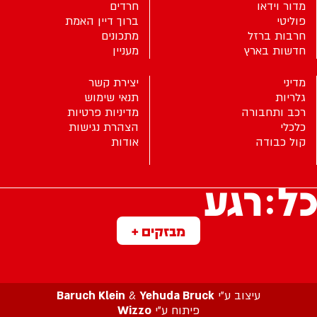
מדור וידאו
חרדים
פוליטי
ברוך דיין האמת
חרבות ברזל
מתכונים
חדשות בארץ
מעניין
מדיני
יצירת קשר
גלריות
תנאי שימוש
רכב ותחבורה
מדיניות פרטיות
כלכלי
הצהרת נגישות
קול כבודה
אודות
מבזקים +
עיצוב ע”י
Yehuda Bruck
&
Baruch Klein
פיתוח ע”י
Wizzo