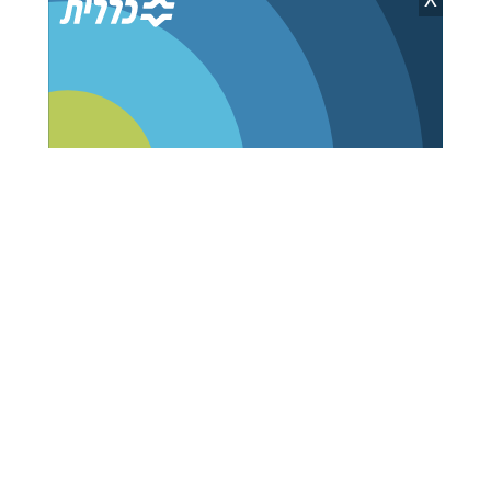
X
לויט, יקב טברנקל | שרגא גבהרד
לעמוד היקב
הרצאה ייחודית, מעניינת וטעימה."כשרות היין"
"חשיבות היין". "יין בתורה". "תהליך עשיית היין".
"איך מתאימים וטועמים יין". "נזקים בכרמים ויקבים"
ועוד מגוון נושאים רבים ומעניינים, מלווה בטעימת
יינות. מתאים לכל ציבור, לפרטים נוספים לחצו כאן
הזדמנות נדירה: פגישה אישית עם פוסק הדור,
הגר"מ שטרנבוך, במעונו!