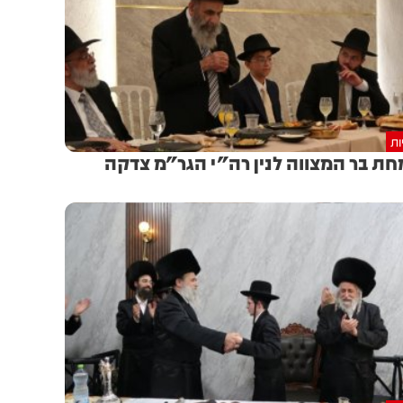
ות
ת בר המצווה לנין רה"י הגר"מ צדקה