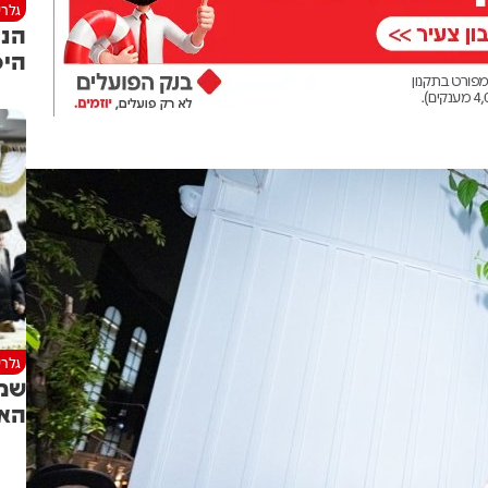
גלרי
הנכ
היכ
גלרי
שמח
האד