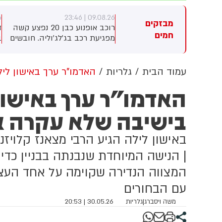
1
09.08.26 | 23:20
09.08.26 | 2
מבזקים
רוכב אופנוע כבן 20 נפצע קשה
דפנה ליאל: יו"ר מפלגת ביחד
צ
חמים
גיעת רכב בג'לג'וליה. חובשים
בנט על דבריו של גפני כי אינו
ח
רמדיקים של מד"א העניקו לו
מצהיר מראש שילך עם נתניהו:
ו
פול רפואי ופינו אותו לבית
"אסור להתבלבל - גפני, ביבי
ל
ולים בילינסון עם חבלה
ודרעי - חד הם. מי שבאמת רוצה
ר
עמוד הבית
גלריות
האדמו"ר ערך באישון לי
-מערכתית
לגייס חרדים ולעזור ללוחמי צה"ל,
ב
האדמו"ר ערך באישון 
יודע שהוא צריך להשאיר את
ה
מחוללי ההשתמטות, דרעי וגפני,
ה
בישיבה שלא עקרה א
מחוץ לממשלה"
ח
(
באישון לילה הגיע הרבי מצאנז קלויז
| הנישה המיוחדת שנבנתה בבניין כדי
המצווה הנדירה שקוימה על אחד העצי
עם הבחורים
משה ויסברג
|
גלריות
30.05.26 | 20:53