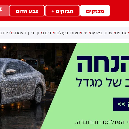
מבזקים
מבזקים +
צבע אדום
טחוני
חדשות בארץ
מדיני
חדשות בעולם
חרדים
ברוך דיין האמת
גלריות
כל