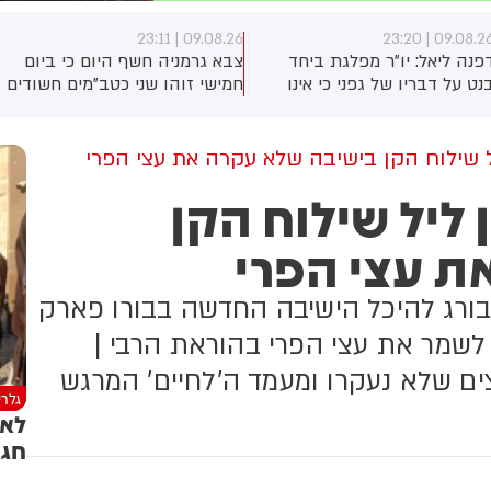
09.08.26 | 22:56
09.08.26 | 23:1
בא גרמניה חשף היום כי ביום
דוד צ'סטרמן, אחיו של הלוחם
מישי זוהו שני כטב"מים חשודים
הפצוע המאושפז ברמב"ם, על
לא מזוהים סמוך לבסיס צבאי
היחס המחפיר מצד עובדים
יד העיר בון, ימים לאחר הופעת
דוברי ערבית: "אחרי שהוא
חפן הנפץ המקושר לרוסיה
התעורר הגיעה משמרת עוינת
ל שילוח הקן בישיבה שלא עקרה את עצי הפרי
נמל התעופה בלייפציג. על פי
שהוציאה אותנו משם. ביקשנו
ליל שילוח הקן
תקשורת בגרמניה, בבסיס
שהעובדים ישימו לב אליו, אבל
סמוך לבון מוחזקים ציוד וחלקי
הם נעלו בפנינו את הדלת"
ת עצי הפרי
ילוף של סוללות פטריוט
רוזנצוייג)
נבורג להיכל הישיבה החדשה בבורו פארק
 לשמר את עצי הפרי בהוראת הרבי |
ם שלא נעקרו ומעמד ה'לחיים' המרגש
גלרי
לא 
חגג