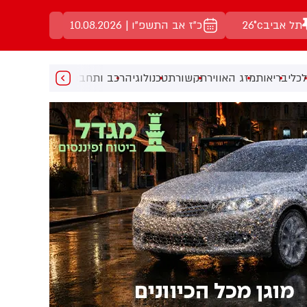
תל אביב
26°c
כ"ז אב התשפ"ו | 10.08.2026
כלי
בריאות
מזג האוויר
תקשורת
טכנולוגיה
רכב ותחבורה
מעניין
מוזיקה
מ