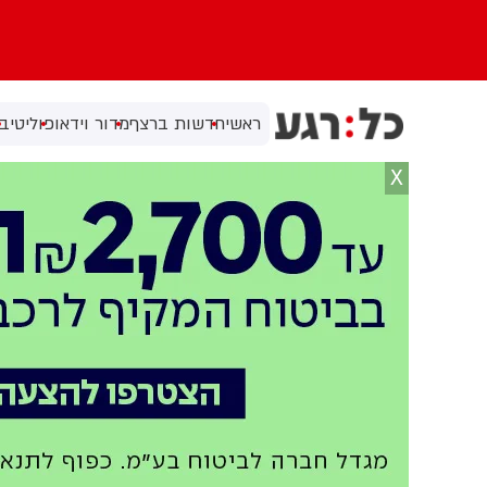
ראשי
חדשות ברצף
מדור וידאו
פוליטי
בי
X