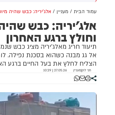
קית ונוח יחסית. בשעות
הסעודי מוחמד בן סלמאן וראש
והריים הטמפרטורות יהיו
ממשלת פקיסטן שהבאז שריף
עמוד הבית
מעניין
אלג'יריה: כבש שהיה מיוע
וצעות לעונה ועומס החום
כדי לחתום על הסכם שיתוף
אלג'יריה: כבש שהיה 
יה בינוני-כבד.
הפעולה הביטחוני בין המדינות
וחולץ ברגע האחרון
תיעוד חריג מאלג'יריה מציג כבש שנמ
אל גג מבנה כשהוא בסכנת נפילה. ל
הצליח לחלץ את בעל החיים ברגע האחר
חני לוין
|
מעניין
27.05.26 | 10:29