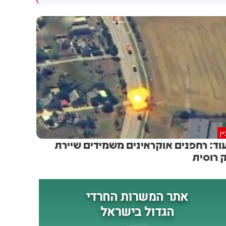
המהלך מגיע לאחר שבית
מילציות עיראקיות והחות'ים
המשפט העליון פסל צו קודם של
הנתמכים על ידי איראן
הנשיא בנושא
ין
וד: רחפנים אוקראינים משמידים שיירת
 רוסית