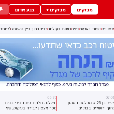
מבזקים
מבזקים +
צבע אדום
טחוני
חדשות בארץ
מדיני
חדשות בעולם
חרדים
ברוך דיין האמת
גלריות
כל
06:35
07:0
צעיר בן 25 טבע למוות סמוך
תאילנד: תלמיד פתח בירי בבית
חוף ירושלים בבת ים
ספר מצפון לבירה בנגקוק, שני
תלמידים אחרים נפצעו