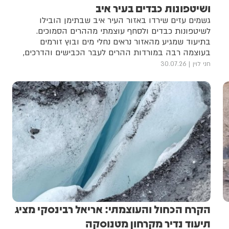
ושיטפונות כבדים בעיר איב
גשמים עזים שירדו באזור העיר איב שבתימן הובילו
לשיטפונות כבדים ולסחף עוצמתי מההרים הסמוכים.
בתיעוד שמגיע מהאזור נראים נחלי מים ובוץ זורמים
בעוצמה רבה במורדות ההרים לעבר הכבישים והדרכים,
תוך שהם חוסמים את תנועת כלי הרכב וגורמים לשיבושים
חני לוין
30.07.26
קשים • צפו
הקרח הכחול והעוצמתי: אריאל רבינסקי מציג
תיעוד נדיר מקרחון מטנוסקה