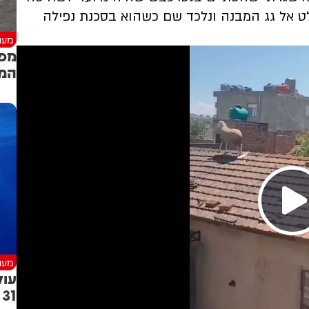
ט אל גג המבנה ונלכד שם כשהוא בסכנת נפילה
מעני
מפל
המל
מעני
עול
31 יצורים חדשים