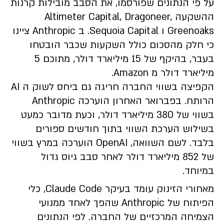
על פי הנתונים שפורסמו, את הסבב מובילות קרנות
ההשקעה Altimeter Capital, Dragoneer,
Greenoaks ו Sequoia Capital. ב Anthropic ציינו
כי חלק מהסכום כולל השקעות שכבר הובטחו
בעבר, בהיקף של 15 מיליארד דולר, מתוכם 5
מיליארד דולר מ Amazon.
הקפיצה בשווי החברה חריגה גם ביחס לשוק ה AI
הרותח. בפברואר האחרון הוערכה Anthropic
בשווי של 380 מיליארד דולר, וכעת מדובר כמעט
בשילוש הערכת השווי בתוך חודשים ספורים
בלבד. לשם השוואה, OpenAI הוערכה במרץ בשווי
של 852 מיליארד דולר לאחר סבב גיוס גדול
במיוחד.
מאחורי הזינוק עומד בעיקר Claude Code, כלי
הפיתוח של Anthropic שהפך לאחד ממנועי
הצמיחה המרכזיים של החברה. לפי הנתונים