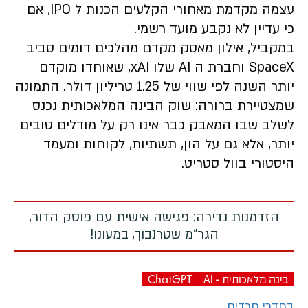
עצמה מקדמת מאחורי הקלעים הכנות ל IPO, אם
כי עדיין לא נקבע מועד רשמי.
במקביל, אילון מאסק מקדם מהלכים דומים סביב
SpaceX וחברת ה AI שלו xAI, שאוחדו מוקדם
יותר השנה לפי שווי של 1.25 טריליון דולר. התמונה
שמצטיירת ברורה: שוק הבינה המלאכותית נכנס
לשלב שבו המאבק כבר אינו רק על מודלים טובים
יותר, אלא גם על הון, תשתיות, לקוחות ומעמד
היסטורי בוול סטריט.
הזדמנות נדירה: פגישה אישית עם פוסק הדור,
הגר"מ שטרנבוך, במעונו!
בינה מלאכותית - AI
ChatGPT
בחדרי חרדים