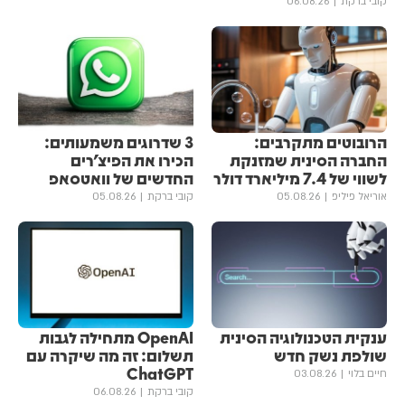
קובי ברקת
06.08.26
הרובוטים מתקרבים:
3 שדרוגים משמעותים:
החברה הסינית שמזנקת
הכירו את הפיצ'רים
לשווי של 7.4 מיליארד דולר
החדשים של וואטסאפ
אוריאל פיליפ
05.08.26
קובי ברקת
05.08.26
ענקית הטכנולוגיה הסינית
OpenAI מתחילה לגבות
שולפת נשק חדש
תשלום: זה מה שיקרה עם
ChatGPT
חיים בלוי
03.08.26
קובי ברקת
06.08.26