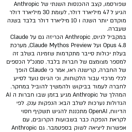
שפורסמו, קצב ההכנסות השנתי של Anthropic
הגיע ל 47 מיליארד דולר, לעומת 30 מיליארד דולר
מוקדם יותר השנה ו 10 מיליארד דולר בלבד בשנה
שעברה.
במקביל לגיוס, Anthropic הכריזה גם על Claude
Opus 4.8 ועל Claude Mythos Preview, מערכת
בעלת יכולות סייבר מתקדמות שזמינה בשלב זה
למספר מצומצם של חברות בלבד. סמנכ״ל הכספים
של החברה, קרישנה ראו, אמר כי Claude הופך
לכלי מרכזי עבור הלקוחות, וכי הגיוס נועד לסייע
לחברה לעמוד בביקוש ולהמשיך להוביל במחקר.
המהלך של Anthropic מגיע בזמן שבו חברות ה AI
הגדולות נערכות לשלב הבא: הנפקות ענק. לפי
הדיווח, OpenAI מתכננת להגיש תשקיף חסוי
לקראת הנפקה כבר בשבועות הקרובים, עם
אפשרות ליציאה לשוק בספטמבר. גם Anthropic