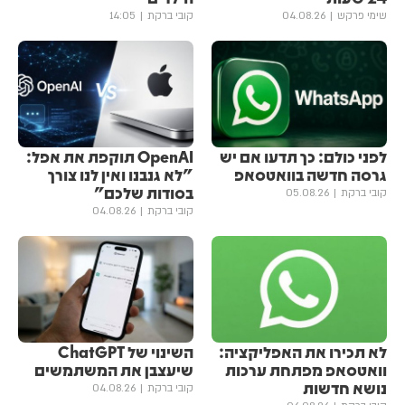
שימי פרקש
04.08.26
קובי ברקת
14:05
לפני כולם: כך תדעו אם יש
OpenAI תוקפת את אפל:
גרסה חדשה בוואטסאפ
"לא גנבנו ואין לנו צורך
בסודות שלכם"
קובי ברקת
05.08.26
קובי ברקת
04.08.26
לא תכירו את האפליקציה:
השינוי של ChatGPT
וואטסאפ מפתחת ערכות
שיעצבן את המשתמשים
נושא חדשות
קובי ברקת
04.08.26