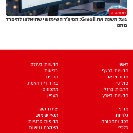
טכנולוגיה
גוגל משנה את Gmail: הפיצ'ר השימושי שתיאלצו להיפרד
ממנו
ראשי
חדשות בעולם
חדשות ברצף
בריאות
מדור וידאו
חרדים
פוליטי
ברוך דיין האמת
חרבות ברזל
מתכונים
חדשות בארץ
מעניין
מדיני
יצירת קשר
גלריות
תנאי שימוש
רכב ותחבורה
מדיניות פרטיות
כלכלי
הצהרת נגישות