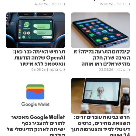
חיים בלוי
05.08.26
חיים בלוי
06.08.26
קיבלתם התרעה בלילה? זו
תרחיש האימה כבר כאן:
הסיבה שרק חלק
OpenAI שלחה הודעות
מהישראלים ראו אותה
וואטסאפ ללא אישור
חיים בלוי
03.08.26
קובי ברקת
06.08.26
חדש בביטוח עובדים זרים:
Google Wallet מאפשר
השוואת מחירים, כרטיס
להורים להעביר כסף
דיגיטלי לנייד והצטרפות תוך
ישירות לארנק הדיגיטלי של
24 שעות
הילדים