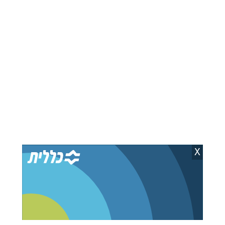
רלוונטי ואת איכות החיים למציאותית מתמיד.
אז מה אתם בוחרים? להמשיך להמתין שהמחירים
ירדו בזמן שהם רק מטפסים, או להיות מאלו
שמזהים הזדמנות בזמן ומבטיחים למשפחה שלהם
עתיד בטוח בקהילה שבאמת אפשר לבנות עליה?
ההזדמנות שלכם מחכה בשלב ב' של 'מצפה
עפולה'. בואו להבטיח את המחיר של היום לפני
שהוא הופך להיסטוריה.
רוצים לדעת עוד? לפרטים נוספים לחצו כאן>
X
X