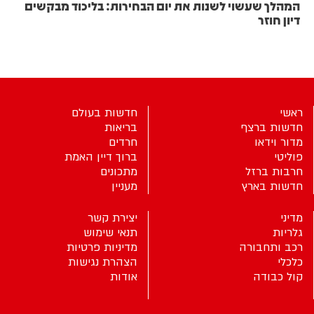
המהלך שעשוי לשנות את יום הבחירות: בליכוד מבקשים
דיון חוזר
ראשי
חדשות בעולם
חדשות ברצף
בריאות
מדור וידאו
חרדים
פוליטי
ברוך דיין האמת
חרבות ברזל
מתכונים
חדשות בארץ
מעניין
מדיני
יצירת קשר
גלריות
תנאי שימוש
רכב ותחבורה
מדיניות פרטיות
כלכלי
הצהרת נגישות
קול כבודה
אודות