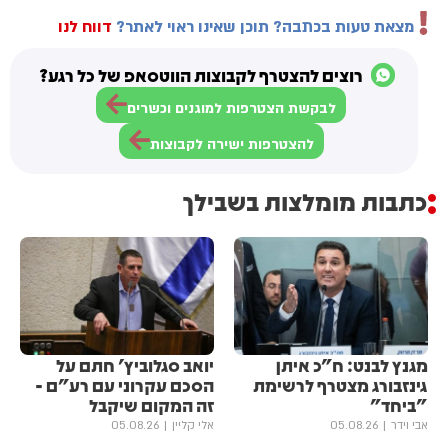
מצאת טעות בכתבה? תוכן שאינו ראוי לאתר?
דווח לנו
רוצים להצטרף לקבוצות הווטסאפ של כל רגע?
לבקשת הצטרפות למוגנים וכשרים
להצטרפות ישירה לקבוצות
כתבות מומלצות בשבילך
מגנץ לבנט: ח"כ איתן
יואב סגלוביץ' חתם על
גינזבורג מצטרף לרשימת
הסכם עקרוני עם רע"ם -
"ביחד"
זה המקום שיקבל
אבי וידר
05.08.26
אלי קליין
05.08.26