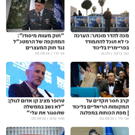
מכה להדר מוכתר: הערכה
"חוק מעוות מיסודו":
כי לא תוכל להתמודד
המתקפה של הרמטכ"ל
בפריימריז בליכוד
נגד חוק המעצרים
קובי ברקת
14:03
אבי וידר
05.08.26
קרב חסר תקדים על
טרופר מציב קו אדום לגולן:
המקומות הריאליים בליכוד
"לא נשב בממשלה
| מפת הכוחות במפלגה
שתסגור את עלי"
אבי וידר
04.08.26
מאיר שלם
05.08.26