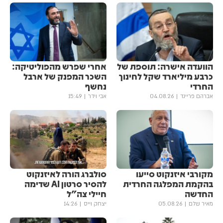
הוועדה אישרה: תוספת של
אחרי שפרש מהפוליטיקה:
כרבע מיליארד שקל לחינוך
השכר המפנק של ארבל
החרדי
נחשף
אברהם פריינד
04.08.26
אבי וידר
15:49
מקורבי איזנקוט סייעו
סולברג הורה לאיזנקוט
בהקמת המפלגה החרדית
להסיר סרטון AI שדימה
החדשה
חיילי צה"ל
מאיר שלם
05.08.26
יצחק וייס
14:26