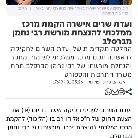
ח"כ רביבו עם שגריר ישראל באוקראינה בציון רבי נחמן באומן
צילום:
באדיבות המצלם
ועדת שרים אישרה הקמת מרכז
ממלכתי להנצחת מורשת רבי נחמן
מברסלב
החלטה תקדימית של ועדת השרים לחקיקה:
לראשונה יוקם מרכז ממלכתי לשימור, מחקר
והנחלת מורשתו של רבי נחמן מברסלב תחת
משרד התרבות והספורט
אברהם פריינד
|
פוליטי
31.05.26 | 17:49
ועדת השרים לענייני חקיקה אישרה היום (א') את
הצעת החוק של ח"כ אליהו רביבו (הליכוד) להקמת
מרכז ממלכתי להנצחת זכרו ומורשתו של רבי נחמן
מברסלב.