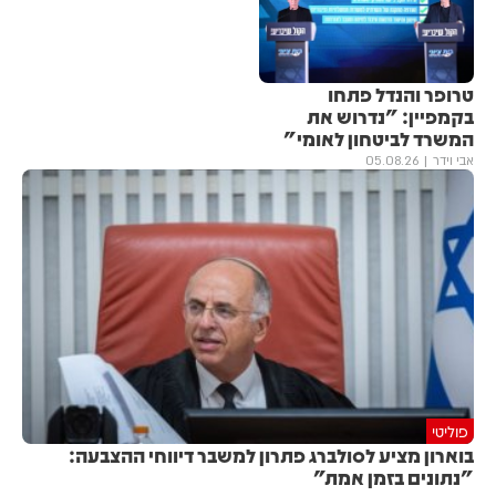
טרופר והנדל פתחו
בקמפיין: "נדרוש את
המשרד לביטחון לאומי"
אבי וידר
05.08.26
פוליטי
בוארון מציע לסולברג פתרון למשבר דיווחי ההצבעה:
"נתונים בזמן אמת"