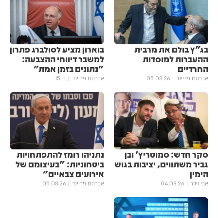
בג"ץ בולם את מרבית
בוארון מציע לסולברג פתרון
ההעברות למוסדות
למשבר דיווחי ההצבעה:
החרדיים
"נתונים בזמן אמת"
אברהם פריינד
05.08.26
אברהם פריינד
15:11
סקר חדש: סמוטריץ' ובן
נתניהו רומז להתפתחויות
גביר משתווים, יציבות בגוש
ביטחוניות: "בעיצומם של
הימין
אירועים צבאיים"
אבי וידר
04.08.26
אברהם פריינד
05.08.26