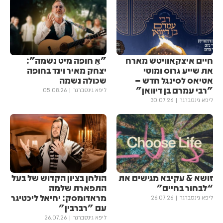
חיים איצקאוויטש מארח
"אַ חופה מיט נשמה":
את שייע גרוס ומוטי
יצחק מאיר וינד בחופה
אטיאס לסינגל חדש –
שכולה נשמה
"רבי עמרם בן דיוואן"
ליפא גינסברגר
05.08.26
ליפא גינסברגר
30.07.26
זושא & עקיבא מגישים את ​​
הולחן בציון הקדוש של בעל
“לבחור בחיים”
התפארת שלמה
מראדומסק: יחיאל ליכטיגר
ליפא גינסברגר
26.07.26
עם "רברבין"
ליפא גינסברגר
26.07.26