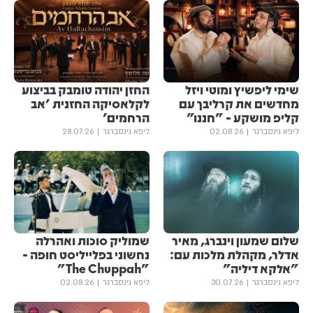
שימי ליפשיץ ומוטי ויזל
החזן יהודה טומבק בביצוע
מחדשים את קרליבך עם
לקלאסיקה החזנית 'אב
קליפ מושקע - "חננו"
הרחמים'
ליפא גינסברגר
02.08.26
ליפא גינסברגר
28.07.26
שלום שמעון וינברג, מאיר
שמוליק סוכות ואהרלה
אדלר, מקהלת מלכות עם:
נחשוני בפלייליסט חופה -
"אלקא דיליה"
"The Chuppah"
ליפא גינסברגר
30.07.26
ליפא גינסברגר
02.08.26