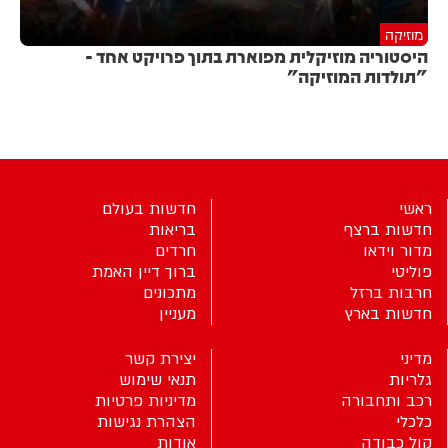
מוזיקה
היסטוריה מוזיקלית מפוארת בתוך פרויקט אחד -
"תולדות המוזיקה"
ראשי
חדשות בעולם
חדשות ברצף
בריאות
מדור וידאו
חרדים
פוליטי
ברוך דיין האמת
חרבות ברזל
מתכונים
חדשות בארץ
מעניין
מדיני
יצירת קשר
גלריות
תנאי שימוש
רכב ותחבורה
מדיניות פרטיות
כלכלי
הצהרת נגישות
קול כבודה
אודות