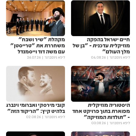
חיים ישראל בהפקה
מקהלת "שיר ושבח"
מוזיקלית עדכנית - "בן של
משחררת את "טרייסטן"
מלך העולם"
עם משה דוד וייסמנדל
ליפא גינסברגר
04.08.26
ליפא גינסברגר
26.07.26
היסטוריה מוזיקלית
קובי מירסקי ואברומי וינברג
מפוארת בתוך פרויקט אחד
בלהיט קיץ: "הריקוד הזה"
- "תולדות המוזיקה"
ליפא גינסברגר
02.08.26
ליפא גינסברגר
03.08.26