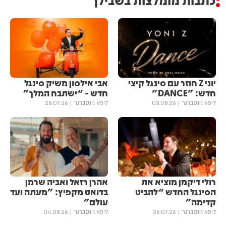
יוני Z חוזר עם סינגל קיצי
אבי אילסון משיק סינגל
חדש: "DANCE"
חדש - “ישתבח המלך”
ליפא גינסברגר
03.08.26
ליפא גינסברגר
28.07.26
רולי דיקמן מוציא את
אהרן רזאל ואביה שרמן
הסינגל החדש “להביט
בדואט מקפיץ: "מעתה ועד
קדימה”
עולם"
ליפא גינסברגר
26.07.26
ליפא גינסברגר
04.08.26