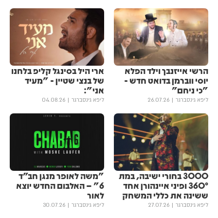
הרשי אייזנבך וילד הפלא
ארי היל בסינגל קליפ בלחנו
יוסי ווברמן בדואט חדש -
של בנצי שטיין - "מעיד
"כי ניחם"
אני":
ליפא גינסברגר
26.07.26
ליפא גינסברגר
04.08.26
3000 בחורי ישיבה, במת
"משה לאופר מנגן חב״ד
360° ופיני איינהורן אחד
6" – האלבום החדש יוצא
ששינה את כללי המשחק
לאור
ליפא גינסברגר
27.07.26
ליפא גינסברגר
30.07.26