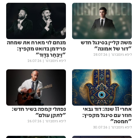
משה קליין בסינגל חדש
מנחם לוי מארח את שמחה
"דור של אמונה"
פרידמן בדואט מקפיץ:
"וַיִּבְחַר בְּדָוִד"
ליפא גינסברגר
28.07.26
ליפא גינסברגר
26.07.26
אחרי 11 שנה: דוד גבאי
נפתלי קמפה בשיר חדש:
חוזר עם סינגל מקפיץ:
״לתקן עולם״
"חמסה"
ליפא גינסברגר
26.07.26
ליפא גינסברגר
30.07.26