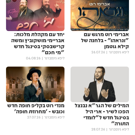
אברימי רוט מרגש עם
יחד עם מקהלת מלכות:
"ונראהו” - בלחנה של
אבריימי מושקוביץ ומשה
קילא גוטמן
קרישבסקי בסינגל חדש
"מי חכם"
ליפא גינסברגר
26.07.26
ליפא גינסברגר
04.08.26
המילים של הגר"א נבנצל
מנדי רוט בקליפ חופה חדש
הפכו לשיר - ארי היל
וכובש - 'מחרוזת חופה'
בסינגל חדש ל"לומדי
ליפא גינסברגר
27.07.26
התורה"
ליפא גינסברגר
28.07.26