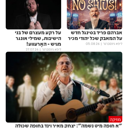
אברהם פריד בסינגל חדש
על רקע מעצרם של בני
על המאבק שכל יהודי מכיר
הישיבות, שמילי אונגר
מגיש - האָרעווע!
ליפא גינסברגר
05.08.26
ליפא גינסברגר
27.07.26
מוזיקה
"אַ חופה מיט נשמה": יצחק מאיר וינד בחופה שכולה