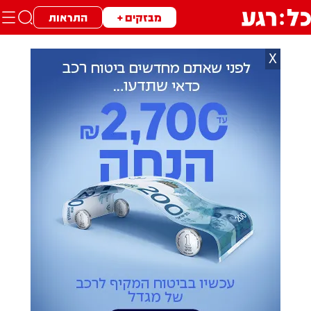
מבזקים +
התראות
X