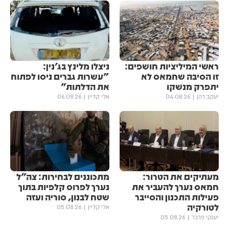
ראשי המיליציות חושפים:
ניצלו מלינץ בג'נין:
זו הסיבה שחמאס לא
"עשרות גברים ניסו לפתוח
יתפרק מנשקו
את הדלתות"
יעקב דהן
04.08.26
אלי קליין
06.08.26
מעתיקים את הטרור:
מתכוננים לבחירות: צה״ל
חמאס נערך להעביר את
נערך לפרוס קלפיות בתוך
פעילות התכנון והסייבר
שטח לבנון, סוריה ועזה
לטורקיה
אלי קליין
05.08.26
יענקי פרבר
05.08.26