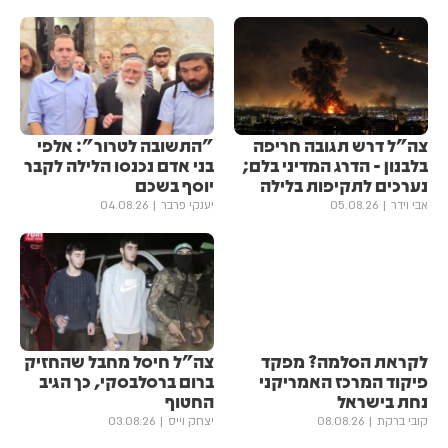
צה"ל דרש תגובה חריפה
"התשובה לטרור": אלפי
בלבנון - הדרג המדיני בלם;
בני אדם נכנסו הלילה לקבר
נערכים לתקיפות בלילה
יוסף בשכם
אבי וידר
05.08.26
יענקי פרבר
04.08.26
לקראת הסלמה? מפקד
צה"ל חיסל מחבל שהחזיק
פיקוד המרכז האמריקני
ברום ברסלבסקי, כך הגיב
נחת בישראל
החטוף
קובי ברקת
08.08.26
יצחק וייס
03.08.26