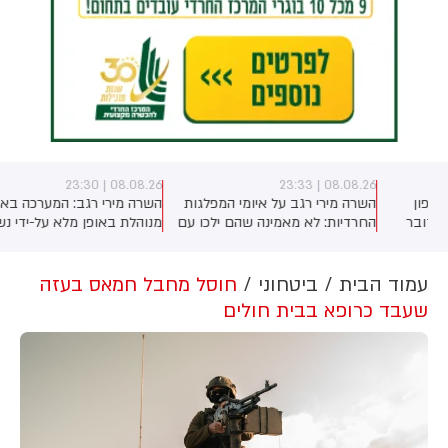
08.08.26 | 23:30
08.08.26 | 23:33
השרה מירי רגב על איומי המפלגות
השרה מירי רגב: המערכה באיראן
החרדיות: לא מאמינה שהם ילכו עם
מנוהלת באופן מלא על-ידי נשיא
)
איזנקוט, נכון שהם לא קיבלו את כל
ארה"ב טראמפ. האמריקנים בדרך
מה שרצו - אבל הם גם מבינים
להסכם, אך אנחנו הבהרנו שאם
שהם צריכים להתגייס". על יאיר גולן
איראן תתקוף את ישראל - אנחנו
עמוד הבית
ביטחוני
חוסל מחבל חמאס בעזה
אמרה השרה: "הוא עומד בראש
לא מחוייבים לשום הסכם
שעבד כרופא בבית חולים
מפלגה תומכת טרור". לסיום פנתה
לגלעד ארדן: "אל תבזבז קולות של
הימין"