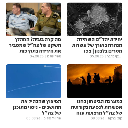
יחידת יהל״ם השמידה
מה קרה בעזה? המהלך
מנהרה באורך של עשרות
השקט של צה"ל שמסביר
מטרים בלבנון | צפו
את הירידה בתקיפות
יענקי פרבר
05.08.26
מאיר שלם
04.08.26
במערכת הביטחון בחנו
הפיצוץ שהבהיל את
אפשרות לנסיגה נקודתית
התושבים - ניסוי מתוכנן
של צה"ל מרצועת עזה
של צה"ל
קובי ברקת
08.08.26
אוריאל פיליפ
05.08.26