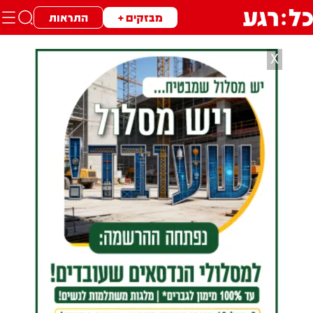
מבזקים +
התראות
X