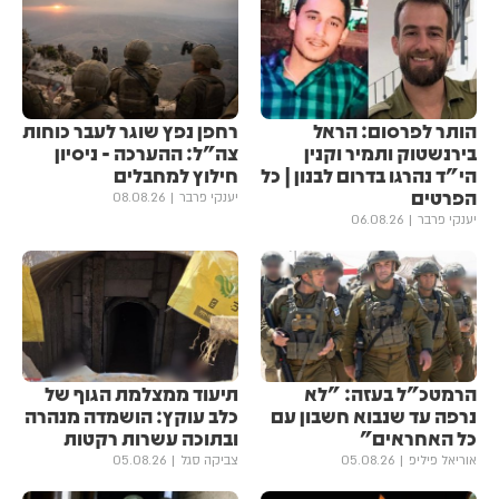
הותר לפרסום: הראל
רחפן נפץ שוגר לעבר כוחות
בירנשטוק ותמיר וקנין
צה"ל: ההערכה - ניסיון
הי"ד נהרגו בדרום לבנון | כל
חילוץ למחבלים
הפרטים
יענקי פרבר
08.08.26
יענקי פרבר
06.08.26
הרמטכ"ל בעזה: "לא
תיעוד ממצלמת הגוף של
נרפה עד שנבוא חשבון עם
כלב עוקץ: הושמדה מנהרה
כל האחראים"
ובתוכה עשרות רקטות
אוריאל פיליפ
05.08.26
צביקה סגל
05.08.26