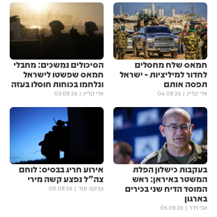
חמאס שלח מחסלים
הסיכולים נמשכים: מחבלי
לחדור למיליציות - ישראל
חמאס שפשטו לישראל
תפסה אותם
ונלחמו בכוחות חוסלו בעזה
אלי קליין
04.08.26
אלי קליין
03.08.26
בעקבות כישלון הפלת
אירוע חריג בבסיס: לוחם
המשטר באיראן: ראש
צה"ל נפצע קשה מירי
המוסד הדיח שני בכירים
צביקה סגל
05.08.26
בארגון
אבי וידר
06.08.26