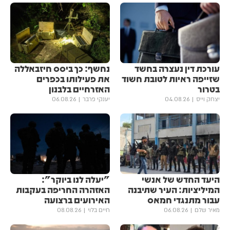
עורכת דין נעצרה בחשד
נחשף: כך ביסס חיזבאללה
שזייפה ראיות לטובת חשוד
את פעילותו בכפרים
בטרור
האזרחיים בלבנון
יצחק וייס
04.08.26
יענקי פרבר
06.08.26
היעד החדש של אנשי
"יעלה לנו ביוקר":
המיליציות: העיר שתיבנה
האזהרה החריפה בעקבות
עבור מתנגדי חמאס
האירועים ברצועה
מאיר שלם
06.08.26
חיים בלוי
08.08.26