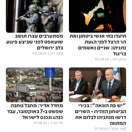
תיעדו בתי אנשי ביטחון ואת
מסתערבים עצרו תושב
הר הרצל לפני הגעת
שועאפט לפני שביצע פיגוע
נתניהו: שניים נאשמים
בלב ירושלים
בריגול
יעקב דהן
04.08.26
יצחק וייס
06.08.26
"יש פה הונאה": בכירי
מחדל אדיר: מחבל נוחבה
הביטחון הזהירו - השרים
שפשט ב-7 באוקטובר, עבד
דרשו מנתניהו לבלום את
כנהג ונכנס לישראל
המתווה
אלי קליין
07.08.26
מאיר שלם
07.08.26