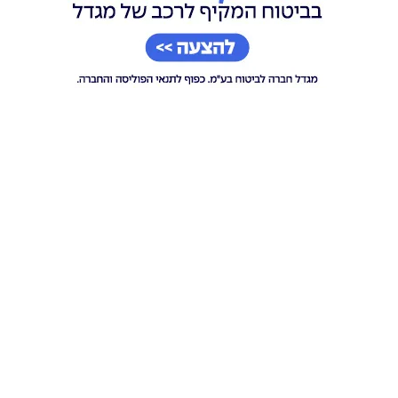
עמית חדד | לשכת עורכי הדין
עו"ד שלומית ברנע-פרגו, לשעבר היועצת
המשפטית למשרד רה"מ: "ראש הממשלה והשרים