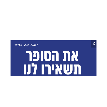
התעלו במחנה "ברכת
תערוכת 'היכלות'
מרדכי"
שימי פרקש כתבה מקודמת
05.08.26
ליפא גינסברגר
06.08.26
X
פרשת ראה תשפ"ו: כניסת
הגרמ"ה: "השומרים את
שבת, צאת שבת וזמני
היתומים מבושה, יזכו
הדלקת נרות
במידה כנגד מידה"
אברמי פרלשטיין
07.08.26
בשיתוף קופת העיר
10:45
לקול בכיית המונים: החתן
שיפור במצבו של האדמו"ר
מאיר שאער זצ"ל הובא
מויז'ניץ: קולו נשמע