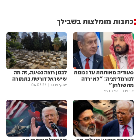
כתבות מומלצות בשבילך
סעודיה מאותתת על נכונות
לבנון רוצה נסיגה, זה מה
לנורמליזציה: "לא ירדה
שישראל דורשת בתמורה
מהשולחן"
יענקי פרבר
04.08.26
אבי וידר
29.07.26
טראמפ הודיע: ביטלתי את
בישראל תוקפים את