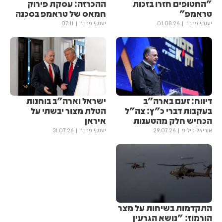
"החטופים חזרו בזכות
ההכרזה: עסקת פירוק
טראמפ"
חמאס של טראמפ בסכנה
יענקי פרבר
01.08.26
יענקי פרבר
07:11
דיווח: זעם בארה"ב
ישראל וארה"ב בוחנות
בעקבות דברי כ"ץ: צה"ל
הטלת מצור יבשתי על
הכחיש חלק מהטענות
איראן
אוריאל פיליפ
29.07.26
יענקי פרבר
31.07.26
התקדמות בשיחות על מצר
הורמוז: "נושא הגרעין