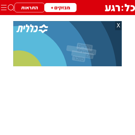
מבזקים +
התראות
X