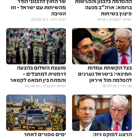
ההסלמה בלבנון והפגישות
שר החוץ הלבנוני הודר
ברומא: ארה"ב מנעה
מהשיחות עם ישראל - וזו
פיצוץ בשיחות
הסיבה
ישראל לפקוביץ
09:16
יענקי פרבר
03.08.26
בצל הקשחת עמדות
מועצת השלום בהצעה
חמינאי: בישראל נערכים
דרמטית למחבלים -
להסלמה מול איראן
והמתח בין חמאס לקטאר
אבי וידר
30.07.26
ישראל לפקוביץ
04.08.26
הרצוג לפוקס ניוז:
ימים ספורים לאחר