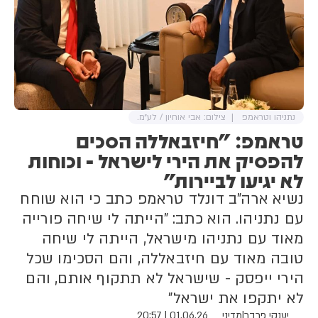
צה״ל לאיסוף עדויות, ממצאים
וראיות לטובת החקירה. צה״ל מגנה
בתוקף אירועים מסוג זה, לרבות
פגיעה בתושבים בניהם נשים
וילדים. צה״ל מצפה מגורמי אכיפת
החוק למצות את הדין עם
החשודים.
נתניהו וטראמפ
צילום: אבי אוחיון / לע״מ.
טראמפ: "חיזבאללה הסכים
להפסיק את הירי לישראל - וכוחות
לא יגיעו לביירות"
נשיא ארה"ב דונלד טראמפ כתב כי הוא שוחח
עם נתניהו. הוא כתב: "הייתה לי שיחה פורייה
מאוד עם נתניהו מישראל, הייתה לי שיחה
טובה מאוד עם חיזבאללה, והם הסכימו שכל
הירי ייפסק - שישראל לא תתקוף אותם, והם
לא יתקפו את ישראל"
יענקי פרבר
|
מדיני
01.06.26 | 20:57