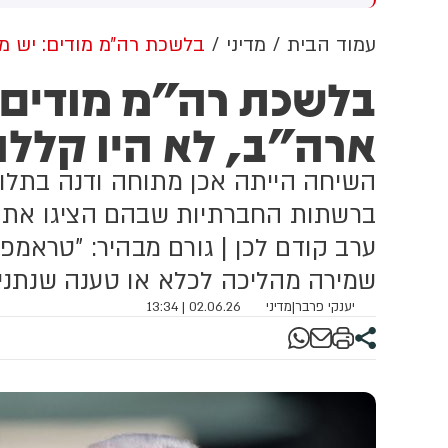
וון ברשתות החברתיות, כך
ל
לה מניתוח חדש של
עמוד הבית
מדיני
בלשכת רה״מ מודים: יש מ
CyberWell, ארגון המנטר
בלשכת רה״מ מודים:
טישמיות ברשת. הדו"ח מצא כי
פוסטים זהים ב-X שותפו
ארה"ב, לא היו קלל
רפתית, אנגלית וספרדית,
ענה שיהודים הם שהציתו
כוון את השריפות בצרפת,
השיחה הייתה אכן מתוחה ודנה בתלונ
רד ונורבגיה בטרה להרוויח
ליטית או כלכלית מהמצב.
ברשתות החברתיות שבהם הציגו את 
ערב קודם לכן | גורם מבהיר: "טראמפ 
שמירה מהליכה לכלא או טענה שנתניה
יענקי פרבר
|
מדיני
02.06.26 | 13:34