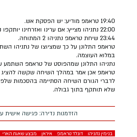
19:40 טראמפ מודיע: יש הפסקת אש.
22:00 נתניהו מצייץ: אם ערינו ואזרחינו יותקפו נפעל בביירות.
23:44 שיחת טראמפ נתניהו 2 המתוחה.
טראמפ התלונן על כך שמציוצו של נתניהו הש
במלוא העוצמה.
נתניהו התלונן שמהפוסט של טראמפ השתמע ש
טראמפ אכן אמר במהלך השיחה שקשה להציג בע
לדברי הגורם השיחה הסתיימה בהסכמות שלפיהן
שלא תותקף בתוך גבולה.
הזדמנות נדירה: פגישה אישית עם
בנימין נתניהו
דונלד טראמפ
איראן
מבצע שאגת הארי