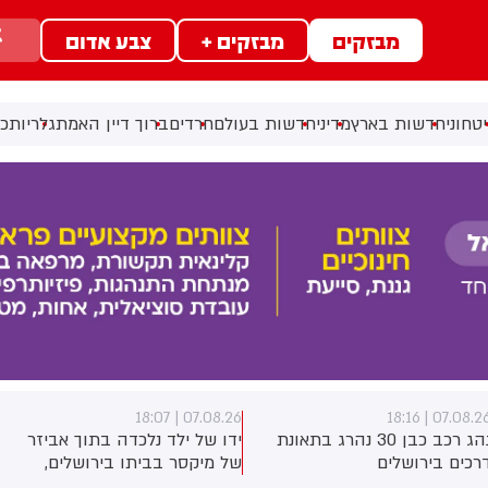
מבזקים
מבזקים +
צבע אדום
טחוני
חדשות בארץ
מדיני
חדשות בעולם
חרדים
ברוך דיין האמת
גלריות
כל
07.08.26 | 17:40
07.08.26 | 18:0
דו של ילד נלכדה בתוך אביזר
ראש השב"כ לשעבר רונן בר
ל מיקסר בביתו בירושלים,
השתתף היום בכנס לזכרו של
וחמי כבאות והצלה הוזעקו
החטוף שנרצח בשבי הרש