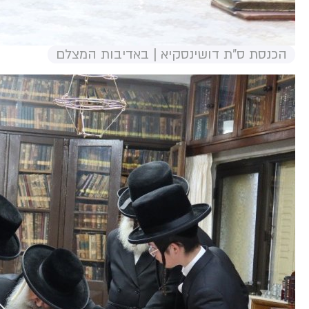
הכנסת ס"ת דושינסקיא | באדיבות המצלם