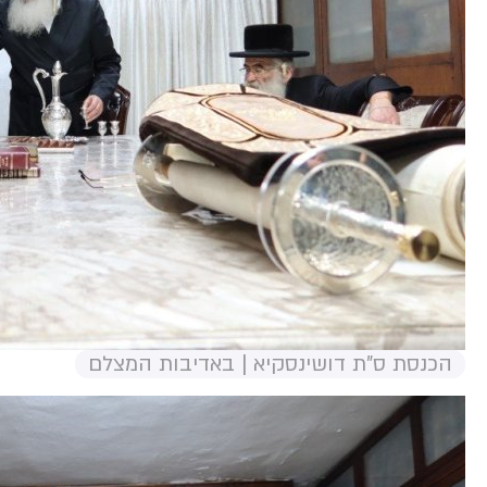
הכנסת ס"ת דושינסקיא | באדיבות המצלם