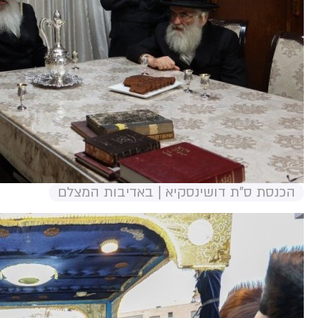
הכנסת ס"ת דושינסקיא | באדיבות המצלם