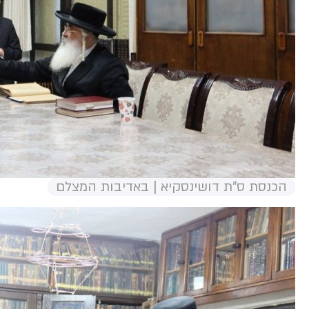
הכנסת ס"ת דושינסקיא | באדיבות המצלם