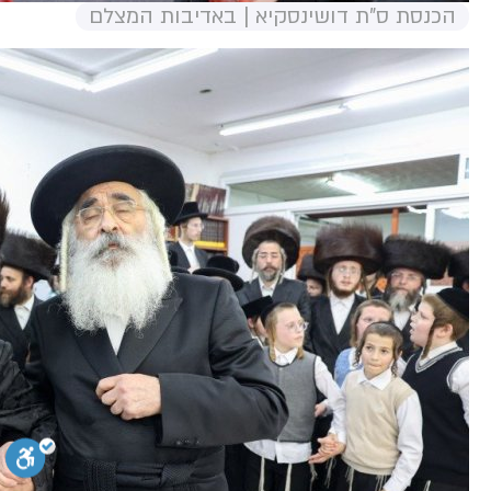
הכנסת ס"ת דושינסקיא | באדיבות המצלם