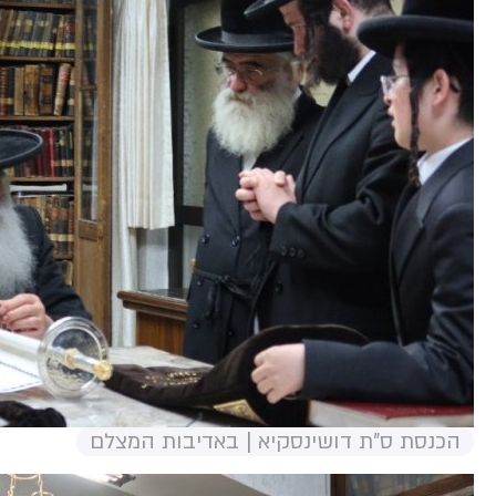
הכנסת ס"ת דושינסקיא | באדיבות המצלם