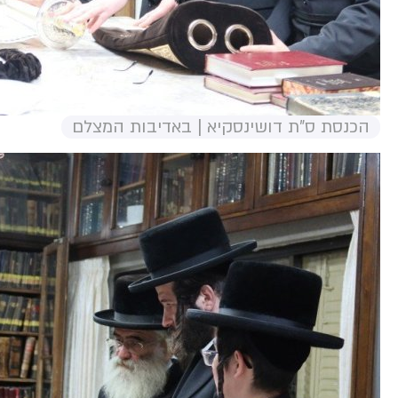
הכנסת ס"ת דושינסקיא | באדיבות המצלם