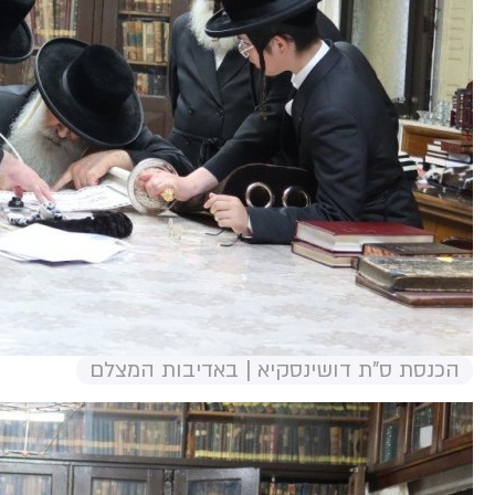
הכנסת ס"ת דושינסקיא | באדיבות המצלם