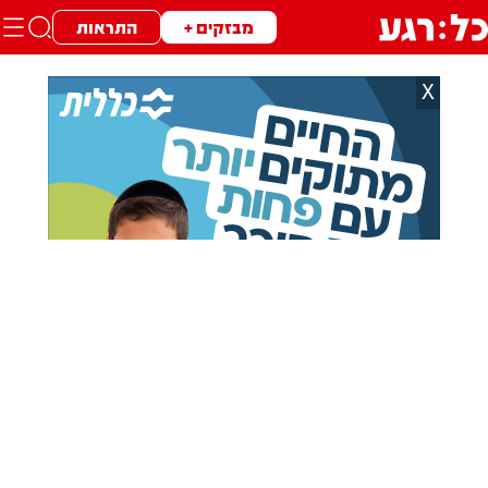
מבזקים +
התראות
X