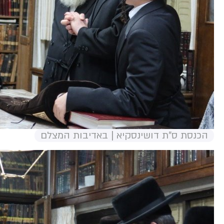
הכנסת ס"ת דושינסקיא | באדיבות המצלם