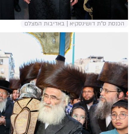
הכנסת ס"ת דושינסקיא | באדיבות המצלם