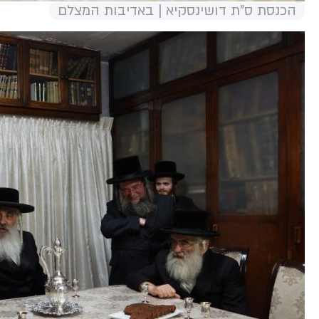
הכנסת ס"ת דושינסקיא | באדיבות המצלם