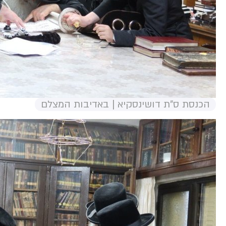
הכנסת ס"ת דושינסקיא | באדיבות המצלם