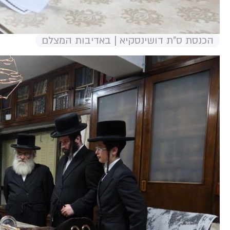
הכנסת ס"ת דושינסקיא | באדיבות המצלם