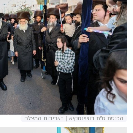
הכנסת ס"ת דושינסקיא | באדיבות המצלם