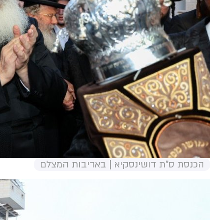
הכנסת ס"ת דושינסקיא | באדיבות המצלם