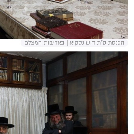
הכנסת ס"ת דושינסקיא | באדיבות המצלם