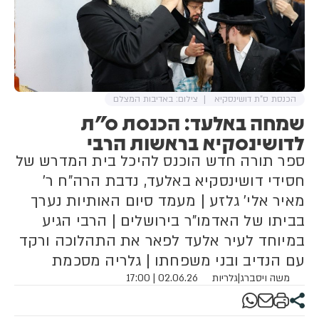
הכנסת ס"ת דושינסקיא
צילום: באדיבות המצלם
שמחה באלעד: הכנסת ס"ת
לדושינסקיא בראשות הרבי
ספר תורה חדש הוכנס להיכל בית המדרש של
חסידי דושינסקיא באלעד, נדבת הרה"ח ר'
מאיר אלי' גלזע | מעמד סיום האותיות נערך
בביתו של האדמו"ר בירושלים | הרבי הגיע
במיוחד לעיר אלעד לפאר את התהלוכה ורקד
עם הנדיב ובני משפחתו | גלריה מסכמת
משה ויסברג
|
גלריות
02.06.26 | 17:00