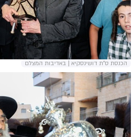
הכנסת ס"ת דושינסקיא | באדיבות המצלם