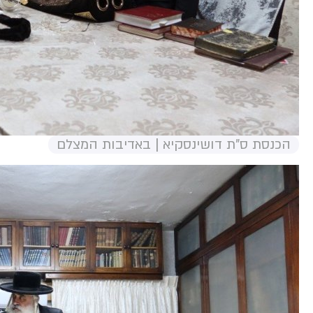
הכנסת ס"ת דושינסקיא | באדיבות המצלם