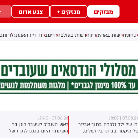
מבזקים
מבזקים +
צבע אדום
טחוני
חדשות בארץ
מדיני
חדשות בעולם
חרדים
ברוך דיין האמת
גלריות
כל
07.08.26 | 17:40
07.08.26 | 18:0
דו של ילד נלכדה בתוך אביזר
ראש השב"כ לשעבר רונן בר
ל מיקסר בביתו בירושלים,
השתתף היום בכנס לזכרו של
וחמי כבאות והצלה הוזעקו
החטוף שנרצח בשבי הרש