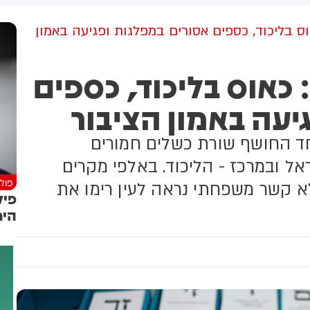
מקום וחילצו אותו ללא פגע
גולדברג פולין ז"ל שהתקיים
הבוקר בשכונת בקעה בירושלים
 בליכוד, כספים אסורים במפלגות ופגיעה באמון
כאוס בליכוד, כספים
יעה באמון הציבור
חד החושף שורת כשלים חמורים
 ובמרכז - הליכוד. באלפי מקרים
פולי
א קשר משפחתי נראה לעין רימו את
פיל
הימ