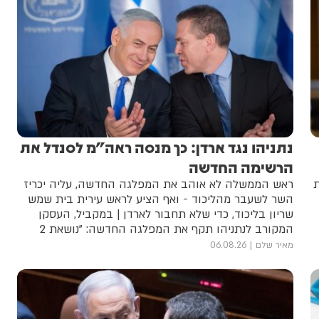
נתניהו נגד ארדן: כך מנסה ראה"מ לסנדל את
הרשימה החדשה
ת
ראש הממשלה לא אוהב את המפלגה החדשה, עליה יכריז
השר לשעבר מהליכוד - ואף הציע לראש עירית בית שמש
שריון בליכוד, כדי שלא תחבור לארדן | במקביל, העסקן
המקורב לנתניהו תקף את המפלגה החדשה: "נושאת 2
דגלים: רק לא ביבי ושנאת חרדים"
מאיר שלם
06.08.26