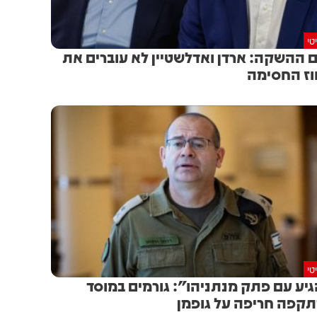
טי
ם ההשקה: ארדן ואדלשטיין לא עוברים את
ז החסימה
טי
יע עם פתק מנתניהו": גורמים במוסד
קפה חריפה על גופמן