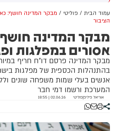
וון ברשתות החברתיות, כך
ל
לה מניתוח חדש של
עמוד הבית
פוליטי
מבקר המדינה חושף: כאוס
CyberWell, ארגון המנטר
הציבור
טישמיות ברשת. הדו"ח מצא כי
פוסטים זהים ב-X שותפו
מבקר המדינה חושף: 
רפתית, אנגלית וספרדית,
ענה שיהודים הם שהציתו
אסורים במפלגות ופג
כוון את השריפות בצרפת,
רד ונורבגיה בטרה להרוויח
מבקר המדינה פרסם דו"ח חריף במיו
ליטית או כלכלית מהמצב.
בהתנהלות הכספית של מפלגות בישראל
אנשים בעלי שמות משפחה שונים ולל
המערכת ורשמו דמי חבר
אוריאל פיליפ
|
פוליטי
02.06.26 | 18:55