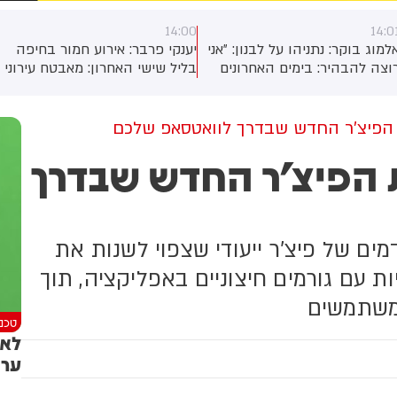
14:00
14:0
למוג בוקר: נתניהו על לבנון: ״אני
יענקי פרבר: אירוע חמור בחיפה
וצה להבהיר: בימים האחרונים
בליל שישי האחרון: מאבטח עירוני
שראל פעלה בעוצמה בלבנון,
נעל בכוונה תחילה שערים של
יסלה מחבלים, כולל ברכס עלי
פארק ציבורי כשבתוכו למעלה
אהר. אני לא יכול לפרט את זה.
מעשר משפחות וילדים קטנים,
ת הפיצ'ר החדש שבדרך לוואטסאפ שלכם
נחנו בתוך פעילות חשובה
בהם תינוקת בת שבוע ימים.
ת הפיצ'ר החדש שבדרך
אוד. אנחנו עובדים בשום שכל
המשפחות נותרו נצורות במקום
בתבונה. גם בנחישות וגם
במשך כשעה, עד שהמשטרה
תבונה עם צבא ההגנה לישראל
הוזעקה למקום וחילצה אותן
מחסלים איומים.
ם של פיצ'ר ייעודי שצפוי לשנות את
 עם גורמים חיצוניים באפליקציה, תוך
משתמשים
טכנו
לא 
ערכ