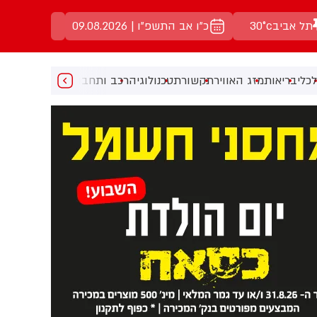
תל אביב
30°c
כ"ו אב התשפ"ו | 09.08.2026
כלי
בריאות
מזג האוויר
תקשורת
טכנולוגיה
רכב ותחבורה
מעניין
מוזיקה
מ