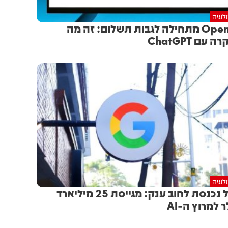
לוגיה
OpenAI מתחילה לגבות תשלום: זה מה
 עם ChatGPT
לוגיה
גוגל נכנסת לחוב ענק: מגייסת 25 מיליארד
ר למרוץ ה-AI