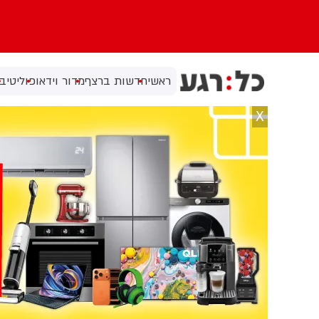
ראשי
חדשות ברצף
מדור וידאו
פוליטי
בי
X