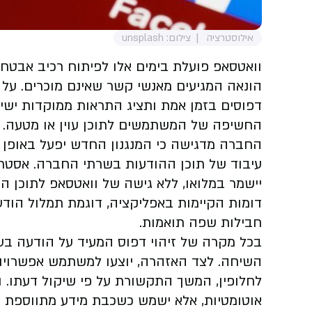
אילוסטרציה
צילום: unsplash
וואטסאפ פועלת בימים אלו לפיתוח רכיב אבטחה
הונאה המגיעים מאנשי קשר שאינם מוכרים. על פ
דפוסים בזמן אמת ותציג התראות ממוקדות יש
החשיפה של המשתמשים לתוכן עוין או מטעה.
החברה מדגישה כי המנגנון החדש יפעל באופן 
עיבוד של תוכן ההודעות בשרתי החברה. אסטר
יישמר במלואו, ללא גישה של וואטסאפ לתוכן המ
דומות הקיימות באפליקציה, דוגמת תמלול הודע
חבילות שפה תואמות.
בכל מקרה של זיהוי דפוס המעיד על הודעה בע
השיחה. לצד האזהרה, יוצעו למשתמש אפשרויות 
לחלופין, המשך התקשורת על פי שיקול דעתו. ו
אוטומטיות, אלא ישמש כשכבת מידע מתווספ