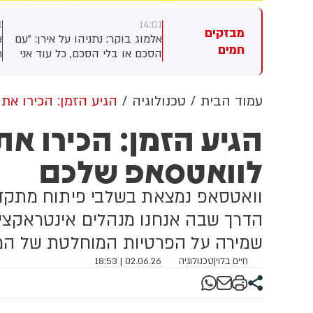
1
14:01
14:
מבזקים
ר רביד: בית החולים רמב"ם על
אלמוג בוקר: נתניהו על אירן: ״עם
א
חמים
ענות של משפחות החיילים
הסכם או בלי הסכם, כל עוד אני
ר
צועים: "בבית החולים ניתן
ראש ממשלה לאיראן לא יהיה
י
פול איכותי ומקצועי לכלל
נשק גרעיני. כי הקיום של המדינה
ח
טופלים, ובוודאי לחיילי צה"ל,
היקרה שלנו, המדינה של כולנו,
ט
עמוד הבית
טכנולוגיה
הגיע הזמן: הכירו א
 ידי צוות מקצועי ומיומן. אנו
הקיום של ישראל, אינו עומד
א
הגיע הזמן: הכירו א
ייחסים ברצינות מלאה לכל
למשא ומתן״.
מ
נה ומתחקרים לעומק פניות
ו
לוואטסאפ שלכם
וג זה. לאחר בירור האירוע, אנו
ב
חים טענות ליחס לא הולם
ו
טופל"
וואטסאפ נמצאת בשלבי פיתוח מתקדמי
הדרך שבה אנחנו מנהלים אינטראקציות
שמירה על הפרטיות המוחלטת של ה
חיים בלוי
|
טכנולוגיה
02.06.26 | 18:53