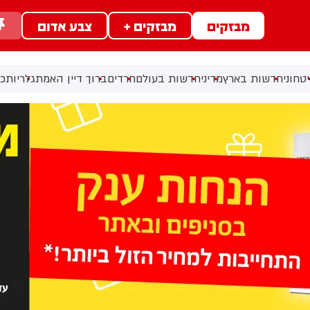
מבזקים
מבזקים +
צבע אדום
טחוני
חדשות בארץ
מדיני
חדשות בעולם
חרדים
ברוך דיין האמת
גלריות
כל