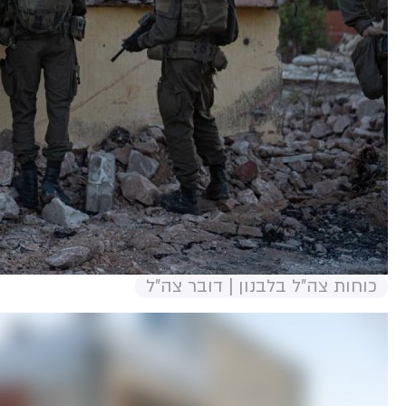
כוחות צה"ל בלבנון | דובר צה"ל