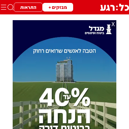
מבזקים +
התראות
X