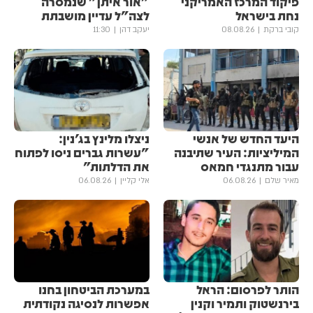
פיקוד המרכז האמריקני
"אור איתן" שנמסרה
נחת בישראל
לצה"ל עדיין מושבתת
קובי ברקת
08.08.26
יעקב דהן
11:30
היעד החדש של אנשי
ניצלו מלינץ בג'נין:
המיליציות: העיר שתיבנה
"עשרות גברים ניסו לפתוח
עבור מתנגדי חמאס
את הדלתות"
מאיר שלם
06.08.26
אלי קליין
06.08.26
הותר לפרסום: הראל
במערכת הביטחון בחנו
בירנשטוק ותמיר וקנין
אפשרות לנסיגה נקודתית