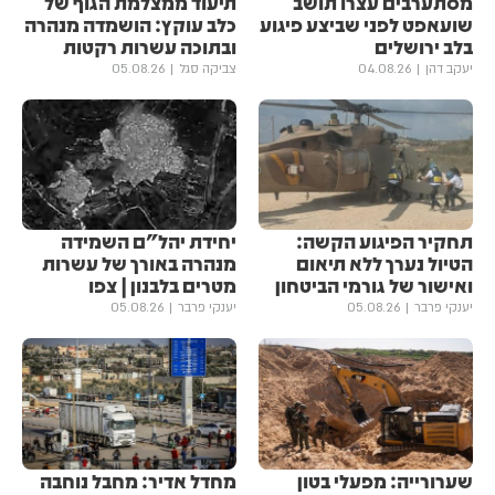
מסתערבים עצרו תושב
תיעוד ממצלמת הגוף של
שועאפט לפני שביצע פיגוע
כלב עוקץ: הושמדה מנהרה
בלב ירושלים
ובתוכה עשרות רקטות
יעקב דהן
04.08.26
צביקה סגל
05.08.26
תחקיר הפיגוע הקשה:
יחידת יהל״ם השמידה
הטיול נערך ללא תיאום
מנהרה באורך של עשרות
ואישור של גורמי הביטחון
מטרים בלבנון | צפו
יענקי פרבר
05.08.26
יענקי פרבר
05.08.26
שערורייה: מפעלי בטון
מחדל אדיר: מחבל נוחבה