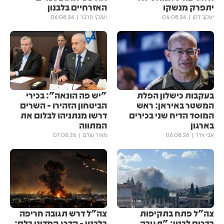
יתפרק מנשקו
האזרחיים בלבנון
יעקב דהן
04.08.26
יענקי פרבר
06.08.26
בעקבות כישלון הפלת
"יש פה הונאה": בכירי
המשטר באיראן: ראש
הביטחון הזהירו - השרים
המוסד הדיח שני בכירים
דרשו מנתניהו לבלום את
בארגון
המתווה
אבי וידר
06.08.26
מאיר שלם
07.08.26
צה"ל פתח בתקיפות
צה"ל דרש תגובה חריפה
בדרום לבנון: "תגובה
בלבנון - הדרג המדיני בלם;