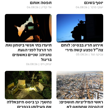
יוסף בשכם
תפסה אותם
יענקי פרבר
04.08.26
אלי קליין
04.08.26
אירוע חריג בבסיס: לוחם
תיעדו בתי אנשי ביטחון ואת
צה"ל נפצע קשה מירי
הר הרצל לפני הגעת
נתניהו: שניים נאשמים
צביקה סגל
05.08.26
בריגול
יצחק וייס
06.08.26
ראשי המיליציות חושפים:
נחשף: כך ביסס חיזבאללה
זו הסיבה שחמאס לא
את פעילותו בכפרים