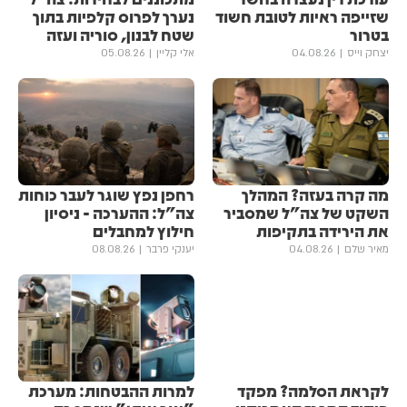
שזייפה ראיות לטובת חשוד
נערך לפרוס קלפיות בתוך
בטרור
שטח לבנון, סוריה ועזה
יצחק וייס
04.08.26
אלי קליין
05.08.26
מה קרה בעזה? המהלך
רחפן נפץ שוגר לעבר כוחות
השקט של צה"ל שמסביר
צה"ל: ההערכה - ניסיון
את הירידה בתקיפות
חילוץ למחבלים
מאיר שלם
04.08.26
יענקי פרבר
08.08.26
לקראת הסלמה? מפקד
למרות ההבטחות: מערכת