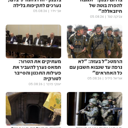
להפרה בוטה של
נערכים לתקיפות בלילה
חיזבאללה"
אבי וידר
05.08.26
צביקה סגל
05.08.26
הרמטכ"ל בעזה: "לא
מעתיקים את הטרור:
נרפה עד שנבוא חשבון עם
חמאס נערך להעביר את
כל האחראים"
פעילות התכנון והסייבר
לטורקיה
אוריאל פיליפ
05.08.26
יענקי פרבר
05.08.26