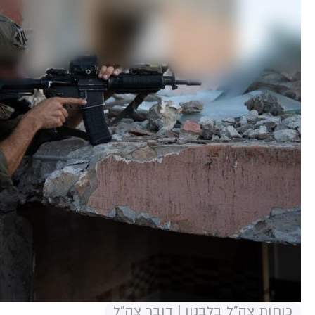
כוחות צה"ל בלבנון | דובר צה"ל