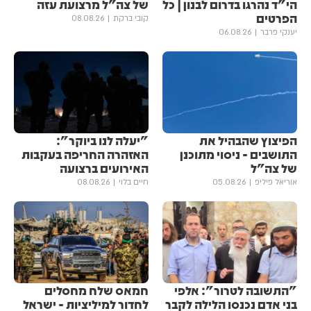
הי"ד נהרגו בדרום לבנון | כל
של צה"ל מרצועת עזה
הפרטים
קובי ברקת
08.08.26
יענקי פרבר
06.08.26
הפיצוץ שהבהיל את
"יעלה לנו ביוקר":
התושבים - ניסוי מתוכנן
האזהרה החריפה בעקבות
של צה"ל
האירועים ברצועה
אוריאל פיליפ
05.08.26
חיים בלוי
08.08.26
"התשובה לטרור": אלפי
חמאס שלח מחסלים
בני אדם נכנסו הלילה לקבר
לחדור למיליציות - ישראל