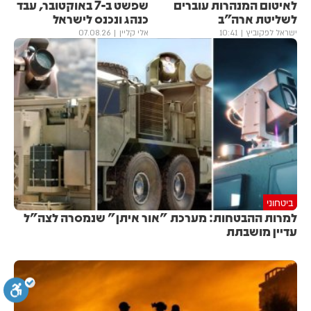
לאיטום המנהרות עוברים
שפשט ב-7 באוקטובר, עבד
לשליטת ארה״ב
כנהג ונכנס לישראל
ישראל לפקוביץ
10:41
אלי קליין
07.08.26
ביטחוני
למרות ההבטחות: מערכת "אור איתן" שנמסרה לצה"ל
עדיין מושבתת