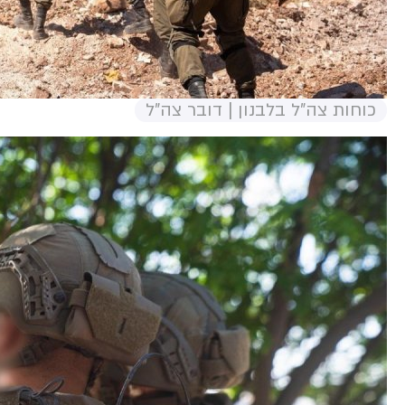
כוחות צה"ל בלבנון | דובר צה"ל