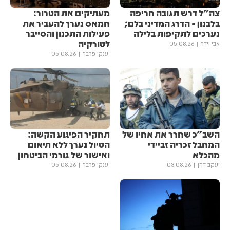
צה"ל דרש תגובה חריפה
מעתיקים את הטרור:
בלבנון - הדרג המדיני בלם;
חמאס נערך להעביר את
נערכים לתקיפות בלילה
פעילות התכנון והסייבר
לטורקיה
אבי וידר
05.08.26
יענקי פרבר
05.08.26
השב"כ שחרר את אחיו של
תחקיר הפיגוע הקשה:
המחבל זכריה זביידי
הטיול נערך ללא תיאום
מהכלא
ואישור של גורמי הביטחון
יעקב דהן
03.08.26
יענקי פרבר
05.08.26