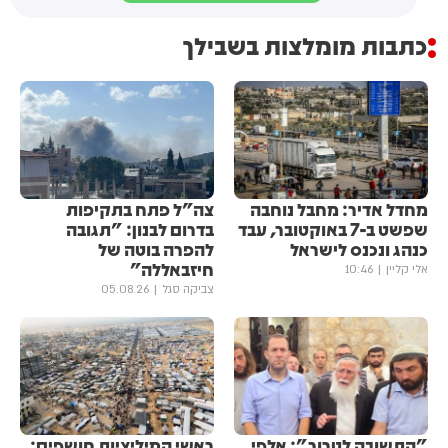
כתבות מומלצות בשבילך
מחדל אדיר: מחבל נוחבה
צה"ל פתח בתקיפות
שפשט ב-7 באוקטובר, עבד
בדרום לבנון: "תגובה
כנהג ונכנס לישראל
להפרה בוטה של
חיזבאללה"
אלי קליין
10:46
צביקה סגל
05.08.26
"התשובה לטרור": אלפי
ראשי המיליציות חושפים: