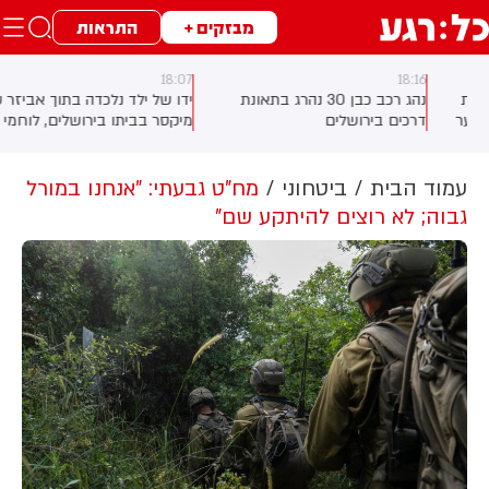
מבזקים +
התראות
18:07
18:16
נהג רכב כבן 30 נהרג בתאונת
ידו של ילד נלכדה בתוך אביזר של
דרכים בירושלים
מיקסר בביתו בירושלים, לוחמי
כבאות והצלה הוזעקו למקום
וחילצו אותו ללא פגע
C, ארגון
עמוד הבית
ביטחוני
מח"ט גבעתי: "אנחנו במורל
גבוה; לא רוצים להיתקע שם"