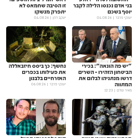
בני אדם נכנסו הלילה לקבר
זו הסיבה שחמאס לא
יוסף בשכם
יתפרק מנשקו
יענקי פרבר
04.08.26
יעקב דהן
04.08.26
"יש פה הונאה": בכירי
נחשף: כך ביסס חיזבאללה
הביטחון הזהירו - השרים
את פעילותו בכפרים
דרשו מנתניהו לבלום את
האזרחיים בלבנון
המתווה
יענקי פרבר
06.08.26
מאיר שלם
12:23