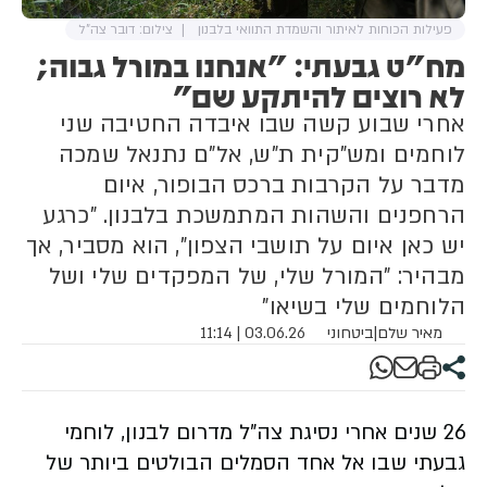
פעילות הכוחות לאיתור והשמדת התוואי בלבנון
צילום: דובר צה"ל
מח"ט גבעתי: "אנחנו במורל גבוה;
לא רוצים להיתקע שם"
אחרי שבוע קשה שבו איבדה החטיבה שני
לוחמים ומש"קית ת"ש, אל"ם נתנאל שמכה
מדבר על הקרבות ברכס הבופור, איום
הרחפנים והשהות המתמשכת בלבנון. "כרגע
יש כאן איום על תושבי הצפון", הוא מסביר, אך
מבהיר: "המורל שלי, של המפקדים שלי ושל
הלוחמים שלי בשיאו"
מאיר שלם
|
ביטחוני
03.06.26 | 11:14
26 שנים אחרי נסיגת צה"ל מדרום לבנון, לוחמי
גבעתי שבו אל אחד הסמלים הבולטים ביותר של