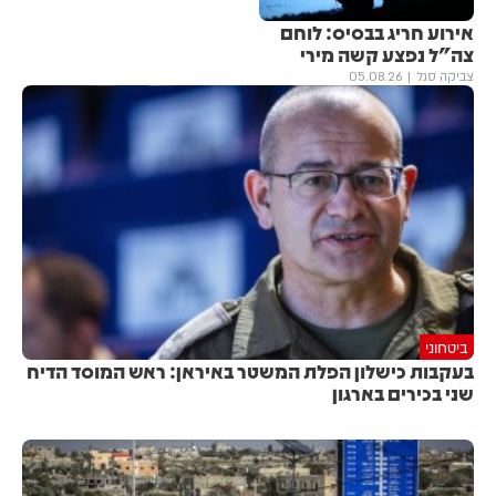
אירוע חריג בבסיס: לוחם
צה"ל נפצע קשה מירי
צביקה סגל
05.08.26
ביטחוני
בעקבות כישלון הפלת המשטר באיראן: ראש המוסד הדיח
שני בכירים בארגון