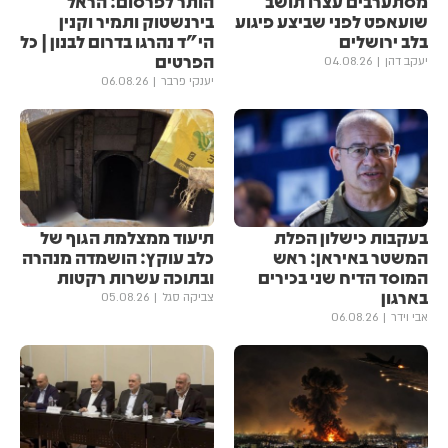
מסתערבים עצרו תושב
הותר לפרסום: הראל
שועאפט לפני שביצע פיגוע
בירנשטוק ותמיר וקנין
בלב ירושלים
הי"ד נהרגו בדרום לבנון | כל
הפרטים
יעקב דהן
04.08.26
יענקי פרבר
06.08.26
בעקבות כישלון הפלת
תיעוד ממצלמת הגוף של
המשטר באיראן: ראש
כלב עוקץ: הושמדה מנהרה
המוסד הדיח שני בכירים
ובתוכה עשרות רקטות
בארגון
צביקה סגל
05.08.26
אבי וידר
06.08.26