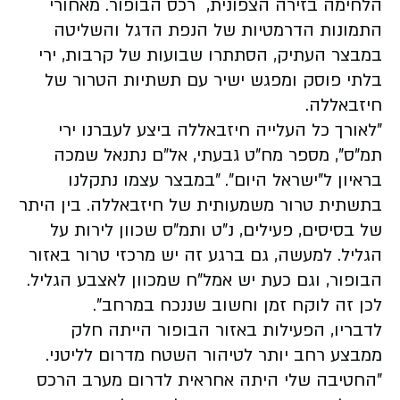
הלחימה בזירה הצפונית, רכס הבופור. מאחורי
התמונות הדרמטיות של הנפת הדגל והשליטה
במבצר העתיק, הסתתרו שבועות של קרבות, ירי
בלתי פוסק ומפגש ישיר עם תשתיות הטרור של
חיזבאללה.
"לאורך כל העלייה חיזבאללה ביצע לעברנו ירי
תמ"ס", מספר מח"ט גבעתי, אל"ם נתנאל שמכה
בראיון ל"ישראל היום". "במבצר עצמו נתקלנו
בתשתית טרור משמעותית של חיזבאללה. בין היתר
של בסיסים, פעילים, נ"ט ותמ"ס שכוון לירות על
הגליל. למעשה, גם ברגע זה יש מרכזי טרור באזור
הבופור, וגם כעת יש אמל"ח שמכוון לאצבע הגליל.
לכן זה לוקח זמן וחשוב שננכח במרחב".
לדבריו, הפעילות באזור הבופור הייתה חלק
ממבצע רחב יותר לטיהור השטח מדרום לליטני.
"החטיבה שלי היתה אחראית לדרום מערב הרכס