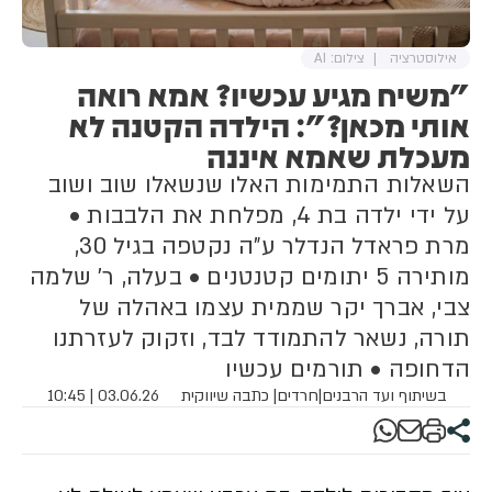
אילוסטרציה
צילום: AI
"משיח מגיע עכשיו? אמא רואה
אותי מכאן?": הילדה הקטנה לא
מעכלת שאמא איננה
השאלות התמימות האלו שנשאלו שוב ושוב
על ידי ילדה בת 4, מפלחת את הלבבות •
מרת פראדל הנדלר ע"ה נקטפה בגיל 30,
מותירה 5 יתומים קטנטנים • בעלה, ר' שלמה
צבי, אברך יקר שממית עצמו באהלה של
תורה, נשאר להתמודד לבד, וזקוק לעזרתנו
הדחופה • תורמים עכשיו
בשיתוף ועד הרבנים
|
חרדים
| כתבה שיווקית
03.06.26 | 10:45