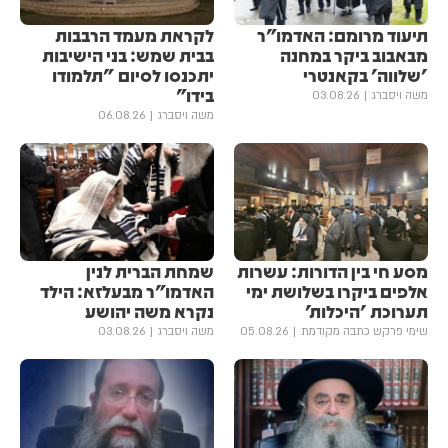
תיעוד מרומם: האדמו"ר
לקראת מעמד הרבבות
מבאבוב ביקר במחנה
בבית שמש: בני הישיבות
'שלווה' בקאנטרי
יתכנסו לסיום "תלמודו
בידו"
משה ויסברג
03.08.26
משה ויסברג
06.08.26
מסע חי בין הדורות: עשרות
שמחת הברית לנין
אלפים ביקרו בשלושת ימי
האדמו"ר מבעלזא: הילד
תערוכת 'היכלות'
נקרא משה יהושע
שימי פרקש כתבה מקודמת
05.08.26
משה ויסברג
03.08.26