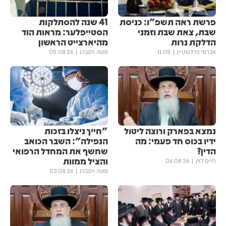
פרשת ראה תשפ"ו: כניסת
41 שנה להסתלקות
שבת, צאת שבת וזמני
הסטייפלער: מראות הוד
הדלקת נרות
מהיארצייט הראשון
אברמי פרלשטיין
11:05
משה ויסברג
05.08.26
נמצא בפארק ורוצה ליטול
"חייך ניצלו בזכות
ידיו בכוס חד פעמי: מה
הנפילה": השבר הכואב
הדין?
שחשף את המחדל הרפואי
והציל ממוות
חיים לוין
06.08.26
משה ויסברג
03.08.26