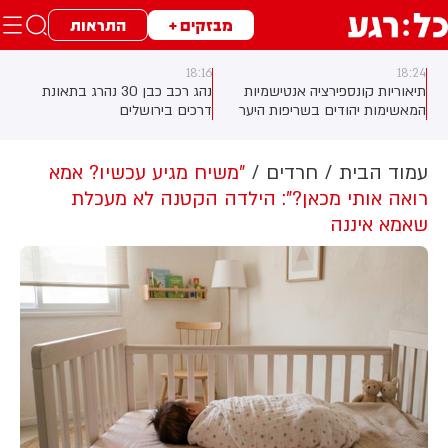
מבזקים +
התראות
18:16
18:24
תיאוריות קונספירציה אנטישמיות
נהג רכב כבן 30 נהרג בתאונת
המאשימות יהודים בשריפות היער
דרכים בירושלים
באירופה מתפשטות באופן מכוון
ברשתות החברתיות, כך עולה
מניתוח חדש של CyberWell, ארגון
עמוד הבית
חרדים
"משיח מגיע עכשיו? אמא
המנטר אנטישמיות ברשת. הדו"ח
רואה אותי מכאן?": הילדה הקטנה לא מעכלת
מצא כי פוסטים זהים ב-X שותפו
שאמא איננה
בצרפתית, אנגלית וספרדית, בטענה
שיהודים הם שהציתו במכוון את
השריפות בצרפת, ספרד ונורבגיה
בטרה להרוויח פוליטית או כלכלית
מהמצב.