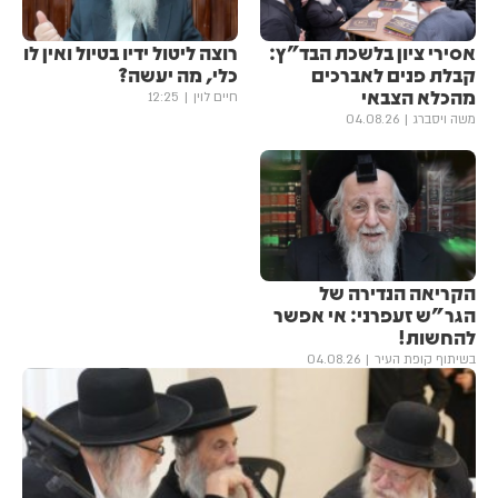
אסירי ציון בלשכת הבד"ץ:
רוצה ליטול ידיו בטיול ואין לו
קבלת פנים לאברכים
כלי, מה יעשה?
מהכלא הצבאי
חיים לוין
12:25
משה ויסברג
04.08.26
הקריאה הנדירה של
הגר"ש זעפרני: אי אפשר
להחשות!
בשיתוף קופת העיר
04.08.26