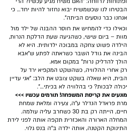
ופתוחות לרווחה: "האם משיח מגיע עכשיו? הרי
הבטיחו לנו שכשמשיח יבוא נחזור להיות יחד... כי
אנחנו כבר נוסעים הביתה".
וכאילו כדי להמחיש את חוסר ההבנה של ילד מול
מוות – ביום שישי, כשהגיעה שעת הדלקת הנרות,
הילדה פשוט צחקה במבוכה ילדותית. היא לא
הבינה את גודל השבר כשראתה לפתע ש"אבא
הולך להדליק נרות" במקום אמא.
רק אחרי ההלוויה, כשהשקט המקפיא ירד על
הבית, היא שאלה בשקט צובט את הלב: "אני עדיין
יכולה לבכות? כי בהלוויה לא בכיתי...".
מונעים את קריסת המשפחה! תורמים עכשיו >>>
מרת פראדל הנדלר ע"ה, צעירה ומלאת שמחת
חיים, הייתה רק בת 30 כשחרב עליה עולמה.
המחלה הארורה והאכזרית תקפה אותה לפני לידת
התינוקת הקטנה, אותה ילדה ב"ה בנס גלוי.