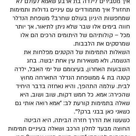
איך מסבירים לילדה בת ארבע שאמא לעולם לא
תחזור? איך מתמודדים עם עיניים גדולות ותמימות
שמחפשות היגיון בעולם שחרב? משפחת הנדלר
חווה בימים אלו שבר שלא ניתן לתיאור, אך יותר
מכל – קולותיהם של היתומים הרכים הם אלו
שמרסקים את הלבבות.
השאלות התמימות של הקטנים מפלחות את
הנשמה, ולא משאירות עין אחת יבשה. בחג
השבועות האחרון, בעיצומם של ימי האבל, ילדה
קטנה בת 4 ממשפחת הנדלר התארחה מחוץ
לבית. עולמה התהפך, והיא נאחזה בדבר היחיד
שהכירה: אמא. כל חמש דקות, שוב ושוב, היא
שאלה בתמימות קורעת לב: "אמא רואה אותי גם
כשאני כאן בבני ברק?".
כשעשו את הדרך חזרה הביתה, היא הביטה
החוצה מבעד לחלון הרכב ושאלה בעיניים תמימות