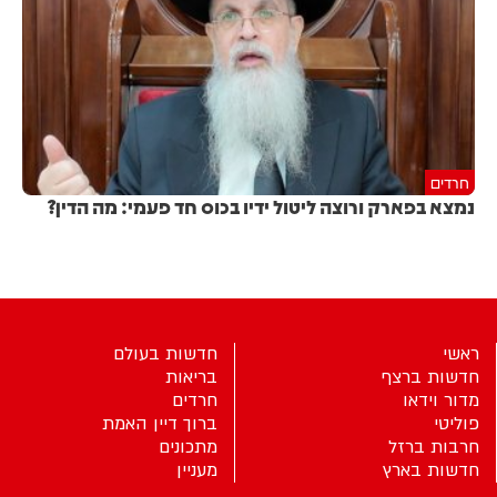
חרדים
נמצא בפארק ורוצה ליטול ידיו בכוס חד פעמי: מה הדין?
ראשי
חדשות בעולם
חדשות ברצף
בריאות
מדור וידאו
חרדים
פוליטי
ברוך דיין האמת
חרבות ברזל
מתכונים
חדשות בארץ
מעניין