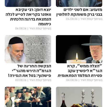
מזעזע: אם לשני ילדים
יוצא דופן: רבי עקיבא
בבני ברק משותקת לחלוטין
וואזנר בקריאה לסייע לכלה
הנמצאת בדרגה הלכתית
בשיתוף קופת העיר
04.08.26
כיתומה
בשיתוף קופת העיר
06.08.26
"הצלה ממש", קרא
הבקשה החריגה של
הגר"א ליפשיץ עקב
הגרמ"ה הירש מהגר"י
פטירת המלמד הפתאומית
פישהוף: בטל את הגזירה!
בשיתוף קופת העיר
06.08.26
בשיתוף קופת העיר
03.08.26