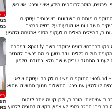
ן פרטים, מוסר לתוקפים מידע אישי ופרטי אשראי,
חדש
 נתי טל, מנהל מחלקת המחקר ב Guardio, התוקפים פותחים חשבונות בשירותים עסקיים
בגל
כפו
מפיקים חשבוניות או הודעות על בסיס פרטים
חות, המיילים מצליחים לעקוף מסנני אבטחה ולהגיע
באחד המקרים נשלחו חשבוניות שנראו כאילו הופקו דרך "חשבונית ירוקה" בשם Spotify. במקרה
ופת חולים כללית, ובה נטען כי הם זכאים להחזר
 הובילה לעמוד מתחזה שביקש שם מלא, כתובת, טלפון
ב- Guardio מסבירים כי מדובר במודל של Refund Scam: התוקפים מציגים לקורבן עסקה שלא
ורמים לו להזין את פרטי התשלום מתוך תחושה שהוא
חדש
ות אמיתיות ומוכרות, ולכן קשה יותר לזהות
השו
באי
 ברורים: החזר כספי לא צפוי, בקשה דחופה ללחוץ