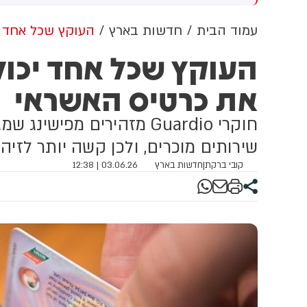
טורקיה, רג'פ טאיפ
ביניהן, כך
 ממשלת פקיסטן,
ובפקיסטן. ל
עמוד הבית
חדשות בארץ
העוקץ שכל אחד יכ
טורקי, ההס
העוקץ שכל אחד יכול 
בסעודיה במ
העצר מוחמד
את כרטיס האשראי
טורקיה, רג
ממשלת פקי
חוקרי Guardio מזהירים מפי
שירותים מוכרים, ולכן קשה יותר לזיהו
קובי ברקת
|
חדשות בארץ
03.06.26 | 12:38