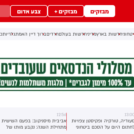
מבזקים
מבזקים +
צבע אדום
טחוני
חדשות בארץ
מדיני
חדשות בעולם
חרדים
ברוך דיין האמת
גלריות
כל
12:28
12:56
רקיה ופקיסטן צפויות
אביבית מיסניקוב: בפעם השישית
 על הסכם ביטחוני
מתחילת השנה: נקבע מותו של
קל בהתנג
 שיתוף הפעולה
תינוק שנחנק למוות משקית