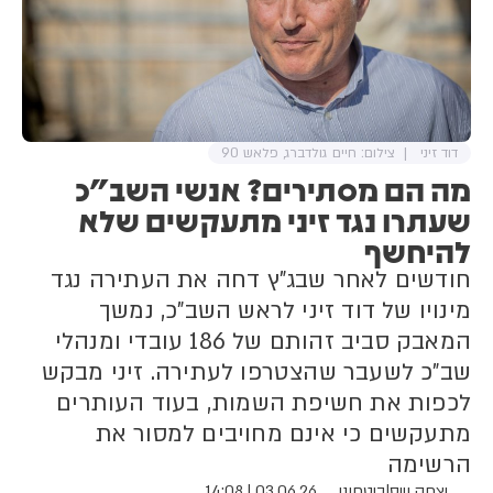
דוד זיני
צילום: חיים גולדברג, פלאש 90
מה הם מסתירים? אנשי השב"כ
שעתרו נגד זיני מתעקשים שלא
להיחשף
חודשים לאחר שבג"ץ דחה את העתירה נגד
מינויו של דוד זיני לראש השב"כ, נמשך
המאבק סביב זהותם של 186 עובדי ומנהלי
שב"כ לשעבר שהצטרפו לעתירה. זיני מבקש
לכפות את חשיפת השמות, בעוד העותרים
מתעקשים כי אינם מחויבים למסור את
הרשימה
יצחק וייס
|
ביטחוני
03.06.26 | 14:08