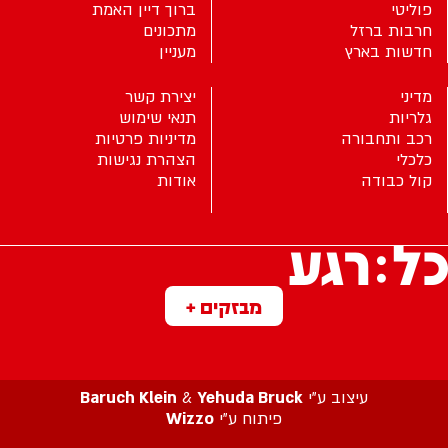
פוליטי
ברוך דיין האמת
חרבות ברזל
מתכונים
חדשות בארץ
מעניין
מדיני
יצירת קשר
גלריות
תנאי שימוש
רכב ותחבורה
מדיניות פרטיות
כלכלי
הצהרת נגישות
קול כבודה
אודות
מבזקים +
עיצוב ע”י
Yehuda Bruck
&
Baruch Klein
פיתוח ע”י
Wizzo