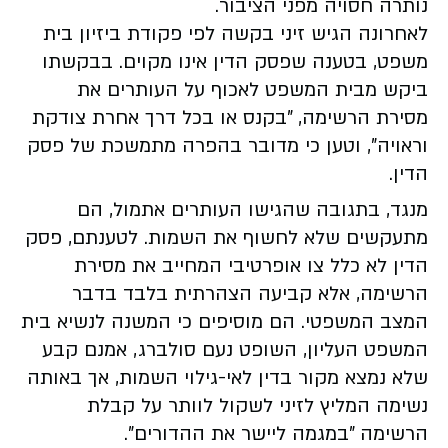
נותרה חסויה מפני הציבור.
לאחרונה הגיש זיני בקשה לפי פקודת ביזיון בית
משפט, בטענה שפסק הדין אינו מקוים. בבקשתו
ביקש מבית המשפט לאכוף על העותרים את
מסירת הרשימה, "בקנס או בכל דרך אחרת צודקת
וראויה", וטען כי מדובר בהפרה מתמשכת של פסק
הדין.
מנגד, בתגובה שהגישו העותרים אתמול, הם
מתעקשים שלא לחשוף את השמות. לטענתם, פסק
הדין לא כלל צו אופרטיבי המחייב את מסירת
הרשימה, אלא קביעה הצהרתית בלבד בדבר
המצב המשפטי. הם מוסיפים כי המשנה לנשיא בית
המשפט העליון, השופט נעם סולברג, אמנם קבע
שלא נמצא מקור בדין לאי-גילוי השמות, אך באותה
נשימה המליץ לזיני לשקול לוותר על קבלת
הרשימה "במגמה ליישר את ההדורים".