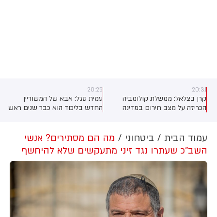
20:25
20:31
קרן בצלאל: ממשלת קולומביה
עמית סגל: אבא של המשוריין
ם
הכריזה על מצב חירום במדינה
החדש בליכוד הוא כבר שנים ראש
בעקבות רעש האדמה
הועדה המסדרת של ישראל ביתנו
מעניין מה פרט המידע הזה יעשה
לשריון של הבן ולתפקיד של האב
עמוד הבית
ביטחוני
מה הם מסתירים? אנשי
השב"כ שעתרו נגד זיני מתעקשים שלא להיחשף