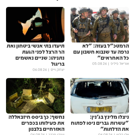
הרמטכ"ל בעזה: "לא
תיעדו בתי אנשי ביטחון ואת
נרפה עד שנבוא חשבון עם
הר הרצל לפני הגעת
כל האחראים"
נתניהו: שניים נאשמים
בריגול
אוריאל פיליפ
05.08.26
יצחק וייס
06.08.26
ניצלו מלינץ בג'נין:
נחשף: כך ביסס חיזבאללה
"עשרות גברים ניסו לפתוח
את פעילותו בכפרים
את הדלתות"
האזרחיים בלבנון
אלי קליין
06.08.26
יענקי פרבר
06.08.26