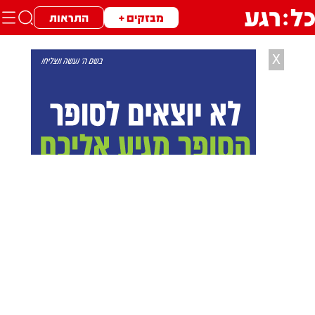
מבזקים +
התראות
X