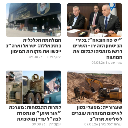
"יש פה הונאה": בכירי
המלחמה הכלכלית
הביטחון הזהירו - השרים
בחזבאללה: ישראל וארה"ב
דרשו מנתניהו לבלום את
ייבשו את מקורות המימון
המתווה
יענקי פרבר
09.08.26
מאיר שלם
07.08.26
שערורייה: מפעלי בטון
למרות ההבטחות: מערכת
לאיטום המנהרות עוברים
"אור איתן" שנמסרה
לשליטת ארה״ב
לצה"ל עדיין מושבתת
ישראל לפקוביץ
09.08.26
יעקב דהן
09.08.26