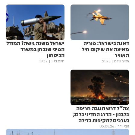
דאגה בישראל: סוריה
ישראל משנה גישה? המודל
מאיצה את שיקום חיל
הסיני שנבחן במשרד
האוויר
הביטחון
מאיר שלם
21:23
חיים בלוי
13:52
צה"ל דרש תגובה חריפה
בלבנון - הדרג המדיני בלם;
נערכים לתקיפות בלילה
אבי וידר
05.08.26