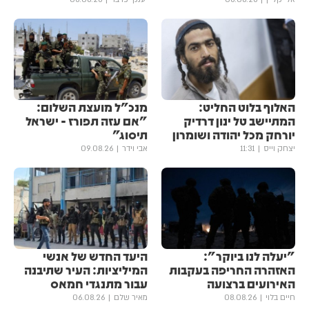
האלוף בלוט החליט:
מנכ"ל מועצת השלום:
המתיישב טל ינון דרדיק
"אם עזה תפורז - ישראל
יורחק מכל יהודה ושומרון
תיסוג"
יצחק וייס
11:31
אבי וידר
09.08.26
"יעלה לנו ביוקר":
היעד החדש של אנשי
האזהרה החריפה בעקבות
המיליציות: העיר שתיבנה
האירועים ברצועה
עבור מתנגדי חמאס
חיים בלוי
08.08.26
מאיר שלם
06.08.26