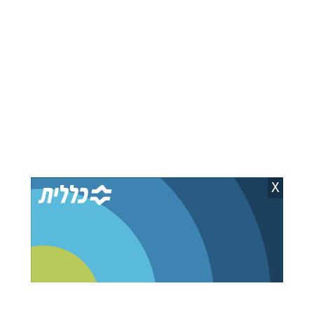
Google Wallet מאפשר
מטא טעתה והמשתמשים
להורים להעביר כסף
איבדו את חשבונות
ישירות לארנק הדיגיטלי של
הווטסאפ שלהם
הילדים
קובי ברקת
04.08.26
קובי ברקת
07.08.26
X
אפל השקיעה מיליונים -
מוחקים את הסיסמאות?
אבל המוצרים האלה נכשלו
כך משתנה הדרך שבה
בענק
נתחבר לחשבונות