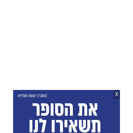
רעידת אדמה עוצמתית
עולם שלם מתחת למים:
טלטלה את יפן: אזהרות
המדענים שחזרו עם 31
צונאמי הופעלו | תיעודים
יצורים חדשים
דרמטיים
אוריאל פיליפ
05.08.26
חני לוין
28.07.26
היום שאחרי בטהרן: פהלווי
איראן מפרסמת תיעוד
מבטיח הכרה בישראל
מהשיגורים לעבר בסיסים
וחידוש היחסים עם ארה"ב
בירדן
X
חני לוין
29.07.26
חני לוין
30.07.26