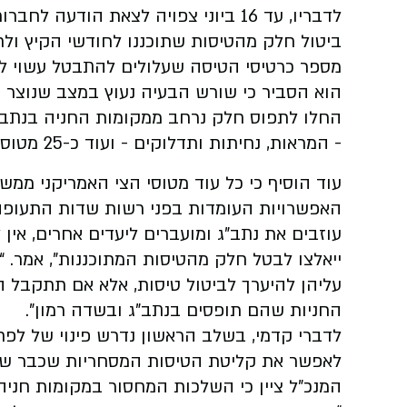
לדבריו, עד 16 ביוני צפויה לצאת הוד
ביטול חלק מהטיסות שתוכננו לחודשי הקיץ ולחג
מספר כרטיסי הטיסה שעלולים להתבטל עשוי להגיע לכ-.4
הוא הסביר כי שורש הבעיה נעוץ במצב שנוצר מ
- המראות, נחיתות ותדלוקים - ועוד כ-25 מטוסי תובלה החונים בשדה רמון”, אמר קדמי.
עוד הוסיף כי כל עוד מטוסי הצי האמריקני ממש
האפשרויות העומדות בפני רשות שדות התעופה מ
עוזבים את נתב”ג ומועברים ליעדים אחרים, אי
ייאלצו לבטל חלק מהטיסות המתוכננות”, אמר. 
עליהן להיערך לביטול טיסות, אלא אם תתקבל ה
החניות שהם תופסים בנתב”ג ובשדה רמון”.
לאפשר את קליטת הטיסות המסחריות שכבר שוב
המנכ”ל ציין כי השלכות המחסור במקומות חני