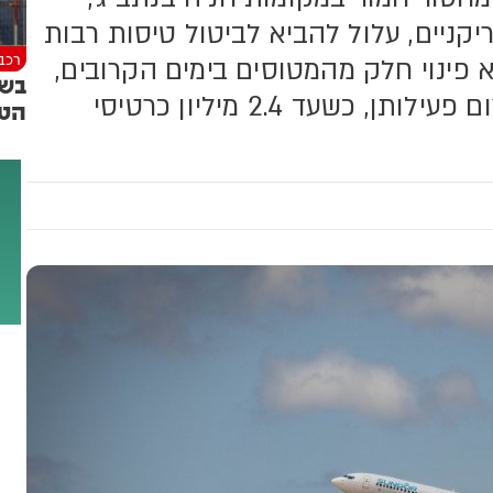
ביטחון (שפירא)
ניים, עלול להביא לביטול טיסות רבות
רכב
א פינוי חלק מהמטוסים בימים הקרובים,
בשו
חברות התעופה יידרשו להיערך לצמצום פעילותן, כשעד 2.4 מיליון כרטיסי
הטי