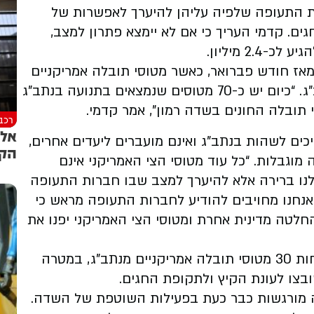
עה לחברות התעופה שלפיה עליהן להיערך לאפשרות של
ים. קדמי העריך כי אם לא יימצא פתרון למצב,
2 מיליון.
אז חודש פברואר, כאשר מטוסי תובלה אמריקניים
החלו לתפוס חלק נרחב ממקומות החניה בנתב”ג. “כיום יש כ-70 מטוסים שנמצאים בתנועה בנתב”ג
רכב
אל 
יכים לשהות בנתב”ג ואינם מועברים ליעדים אחרים,
הקר
וגבלות. “כל עוד מטוסי הצי האמריקני אינם
ן לנו ברירה אלא להיערך למצב שבו חברות התעופה
“אנחנו מחויבים להודיע לחברות התעופה מראש כי
חלטה מדינית אחרת ומטוסי הצי האמריקני יפנו את
לדברי קדמי, בשלב הראשון נדרש פינוי של לפחות 30 מטוסי תובלה אמריקניים מנתב”ג, במטרה
צו לעונת הקיץ ולתקופת החגים.
ה מורגשות כבר כעת בפעילות השוטפת של השדה.