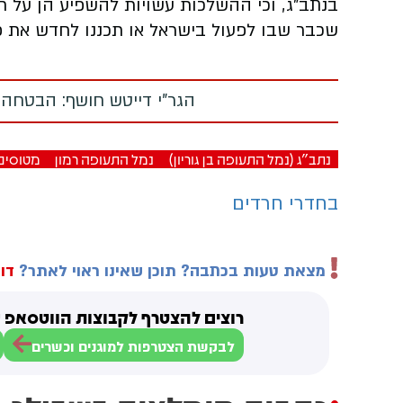
בנתב”ג, וכי ההשלכות עשויות להשפיע הן על ח
שכבר שבו לפעול בישראל או תכננו לחדש את פ
הגר"י דייטש חושף: הבטחה
נתב"ג (נמל התעופה בן גוריון)
נמל התעופה רמון
מטוסים
בחדרי חרדים
מצאת טעות בכתבה? תוכן שאינו ראוי לאתר?
דוו
רוצים להצטרף לקבוצות הווטסאפ ש
לבקשת הצטרפות למוגנים וכשרים