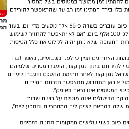
צים להמתין זמן ממושך במטוסים בשל מחסור
סת בלו בירד המתינו זמן רב עד שהתאפשר להורידם
רכב
בהתייחס להיקף הפעילות בנתב”ג, ציין קדמי כי כיום עוברים בשדה כ-65 אלף נוסעים מדי יום, בעוד
המח
שבתקופת השיא של הקיץ צפוי מספרם לעלות לכ-100 אלף ביום. “אם לא יתאפשר להחזיר לשימוש
ברות התעופה שלא ניתן יהיה לקלוט את כלל הטיסות
ות האחרונים וציין כי לפני כשבועיים, כאשר גברו
שוי להיחתם בתוך זמן קצר, הועברו מסרים שלפיהם
ישראל זמן קצר לאחר חתימת ההסכם ויועברו ליעדים
מול איראן תתחדש, תתאפשר חזרתם המיידית
נוי המטוסים אינו נראה באופק”.
היקף הביטולים אינה מוטלת על רשות שדות
 שלה בהתאם לשיקוליה המסחריים והתפעוליים”,
סים כיום כשני שלישים ממקומות החניה הזמינים