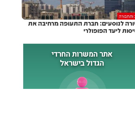
הסתיימו ברומא - לבנון רצתה
להרחיב את אזורי הנסיגה, ישראל
 ותחבורה
התנגדה: נרחיב את אזורי
רה לנוסעים: חברת התעופה מרחיבה את
הפיילוט רק בהתאם לביצוע
סות ליעד הפופולרי
בשטח, עוד מוקדם לקבוע
הצלחה. בשיחות המו"מ
שהתקיימו השבוע נקבעו
הפרמטרים לפיילוט אבל עדיין לא
הוחלט מי הגוף שיבצע את
הפיקוח והאכיפה. כך לפי מקור
המעורה בפרטים. כרגע עוד לא
סוכם מועד לחידוש השיחות, אך
הערכות שזה יקרה בחודש הבא.