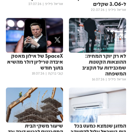
ל-3.06 שקלים
אוריאל פיליפ
27.07.26
אוריאל פיליפ
22.07.26
לא רק יוקר המחיה:
SpaceX של אילון מאסק
ההוצאות הקטנות
איבדה טריליון דולר מהשיא
שמכבידות על תקציב
בתוך חודש
המשפחה
קובי ברקת
18.07.26
אוריאל פיליפ
16.07.26
המזגן שנמצא כמעט בכל
שיעור משקי הבית
בית בישראל עלול להתייקר
המתכננים לרכוש דירה ירד