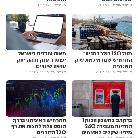
אוריאל פיליפ
27.07.26
חיים בלוי
30.07.26
מעל 120 דולר לחבית:
מאות עובדים בישראל
התרחיש שמדאיג את שוק
יפוטרו: ענקית ההייטק
האנרגיה
עושה שינויים
אוריאל פיליפ
21.07.26
אוריאל פיליפ
22.07.26
בדקתם בחשבון הבנק?
התרחיש האימתני בדרך:
המדינה מעבירה 260
הנפט עלול לחצות את רף
מיליון שקלים לאזרחים
120 הדולרים