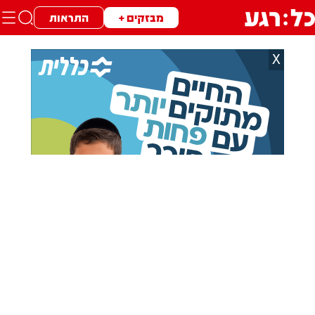
מבזקים +
התראות
X