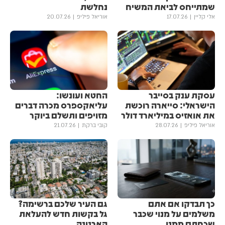
שמתייחס לביאת המשיח
נחלשת
אלי קליין
17.07.26
אוריאל פיליפ
20.07.26
עסקת ענק בסייבר
החטא ועונשו:
הישראלי: סייארה רוכשת
עליאקספרס מכרה דברים
את אואזיס במיליארד דולר
מזויפים ותשלם ביוקר
אוריאל פיליפ
28.07.26
קובי ברקת
21.07.26
כך תבדקו אם אתם
גם העיר שלכם ברשימה?
משלמים על מנוי שכבר
גל בקשות חדש להעלאת
שכחתם ממנו
הארנונה