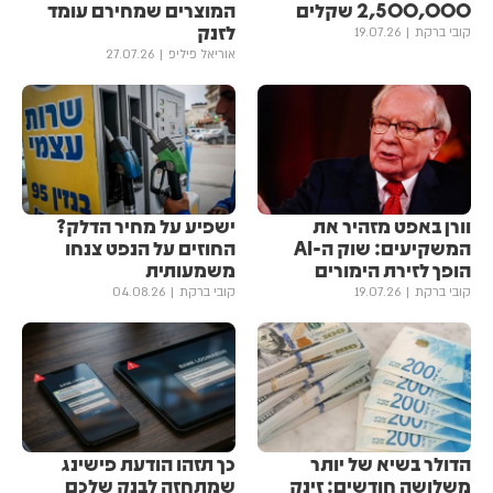
2,500,000 שקלים
המוצרים שמחירם עומד
לזנק
קובי ברקת
19.07.26
אוריאל פיליפ
27.07.26
וורן באפט מזהיר את
ישפיע על מחיר הדלק?
המשקיעים: שוק ה-AI
החוזים על הנפט צנחו
הופך לזירת הימורים
משמעותית
קובי ברקת
19.07.26
קובי ברקת
04.08.26
הדולר בשיא של יותר
כך תזהו הודעת פישינג
משלושה חודשים: זינק
שמתחזה לבנק שלכם