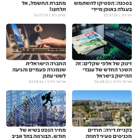
בסכנה: הפסיקו להשתמש
מחברת החשמל, אל
בעגלה באופן מיידי
תלחצו!
חני לוין
22.07.26
יצחק וייס
24.07.26
זינוק של אלפי שקלים: זה
החברה הישראלית
השכר החדש של עובדי
שנמכרה פעמיים והגיעה
ההייטק בישראל
לשווי עתק
אוריאל פיליפ
04.08.26
אוריאל פיליפ
03.08.26
בקניית דירה: חרדים
מחיר הנפט בשיא של
מכניסים סעיף לחוזה
חודש, הבורסה בתל אביב