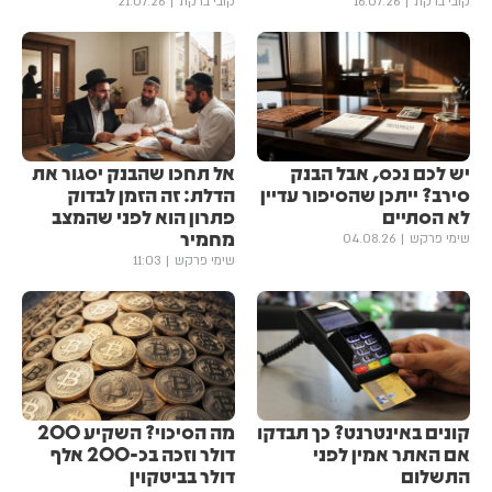
קובי ברקת
16.07.26
קובי ברקת
21.07.26
יש לכם נכס, אבל הבנק
אל תחכו שהבנק יסגור את
סירב? ייתכן שהסיפור עדיין
הדלת: זה הזמן לבדוק
לא הסתיים
פתרון הוא לפני שהמצב
מחמיר
שימי פרקש
04.08.26
שימי פרקש
11:03
קונים באינטרנט? כך תבדקו
מה הסיכוי? השקיע 200
אם האתר אמין לפני
דולר וזכה בכ-200 אלף
התשלום
דולר בביטקוין