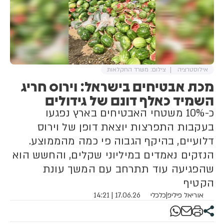
יועבר אליה. אך בעקבות כך
שההעברה נעצרה ונחסמה - היא
צפויה להשבית את המערכות שוב
אילוסטרציה
צילום: משרד החקלאות
מכת אבטיחים בישראל: וירוס חריג
השמיד כאלף דונם של גידולים
כ-10% משטחי האבטיחים בארץ נפגעו
בעקבות התפרצות יוצאת דופן של וירוס
דלועיים, בהיקף הגבוה פי כמה מהממוצע.
הנזקים נאמדים במיליוני שקלים, והחשש הוא
שהפגיעה עוד תתרחב עם המשך עונת
הקטיף
אוריאל פיליפ
|
כלכלי
17.06.26 | 14:21