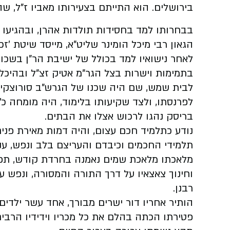
בירושלים. הוא התייתם בצעירותו מאביו ז"ל, ש
בבחרותו למד בחסידות תולדות אהרן, ובהגיעו 
הגאון רבי מיכל הומינר שליט"א, מייסד שיטת 'זכר
לאחר נישואיו למד בכולל של ישיבת הר"ן בשכונ
בתמימות
וישרות בצל הגר"מ אטיק זצ"ל ובהיכל
לבית שמש, שם היה שכנו של הגרש"ב סורוצקין
לפרנסתו, ולצד שקיעותו בלימוד, היה מומחה כ'
בריסק נהגו לרכוש אצלו את הבתים.
נודע כתלמיד חכם עצום, והיה דמות מאירת פנים
תלמידי החכמים וכיבדם
והעריצם בלב ונפש, ענ
מלאכתו
מלאכת שמים נאמנה בחרדת קודש, תפי
וחינוך צאצאיו על דרך התורה והמסורה,
ונפש עמ
רבנן.
הותיר אחריו דור ישרים מבורך, אחד עשר ילדים,
פטירתו הכתה בהלם את כל מכריו וידידיו הרבים