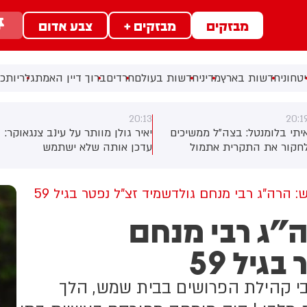
מבזקים
מבזקים +
צבע אדום
טחוני
חדשות בארץ
מדיני
חדשות בעולם
חרדים
ברוך דיין האמת
גלריות
כל
20:12
20:1
איר גולן מוותר על עינב צנגאוקר:
באיראן טוענים: ספינות אמריקניות
דכן אותה שלא ישתמש
"וציוניות" לא יוכלו לעבור
שריונים להם הוא זכאי
במיצרים
הרה"ג רבי מנחם גולדשמיד זצ"ל נפטר בגיל 59
"ג רבי מנחם
גיל 59
בי קהילת הפרושים בבית שמש, הלך