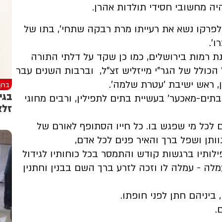
היה מחשובי חסידי תולדות אהרן.
לפרקו נשא את רעייתו מרת רבקה שתחי', בתו של
ו'.
ת רמות בירושלים, כמו כן
שקד על דלתי התורה
 הכולל של הגר"י
מייזליש זצ"ל,
וברבות השנים עבר
, ראש ישיבת 'עטרת שלמה'.
ברוך
בתים-מאכער' בעשיית בתים לתפילין, ורבים מחוגי
זלצ
 לכל מי שפגש בו. כל חייו
הסתופף לאורם של
וותן ושפל ברך והאיר פנים לכל אדם,
לותיו ברגשות קודש
והתמסר בכל כוחותיו לגידול
לה - עמלה לו וזכה לזרע ברך השם בבנין וחתנין
 ביניהם חתן לפני חופתו.
.