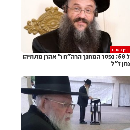
 דיין האמת
בגיל 58: נפטר המחנך הרה"ח ר' אהרן מתתיהו
מן ז"ל