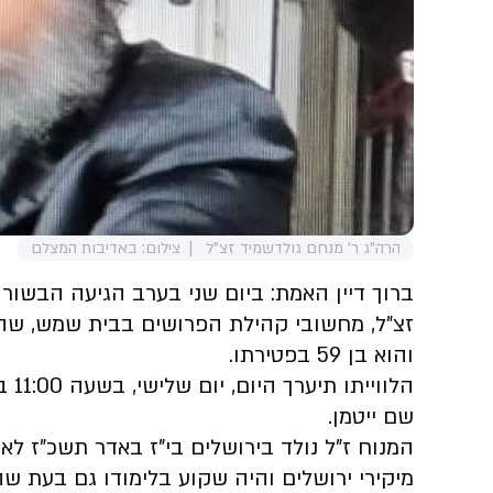
הרה"ג ר' מנחם גולדשמיד זצ"ל
צילום: באדיבות המצלם
ברוך דיין האמת: ביום שני בערב הגיעה הבשור
זצ"ל, מחשובי קהילת הפרושים בבית שמש, שהל
והוא בן 59 בפטירתו.
הלו
שם ייטמן.
המנוח ז"ל נולד בירושלים בי"ז באדר תשכ"ז לאב
מיקירי ירושלים והיה שקוע בלימודו גם בעת 