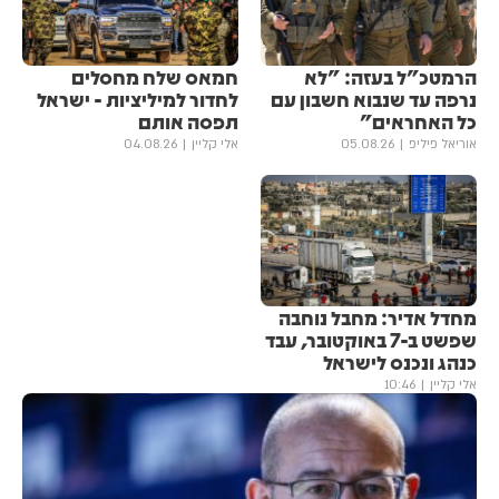
הרמטכ"ל בעזה: "לא
חמאס שלח מחסלים
נרפה עד שנבוא חשבון עם
לחדור למיליציות - ישראל
כל האחראים"
תפסה אותם
אוריאל פיליפ
05.08.26
אלי קליין
04.08.26
מחדל אדיר: מחבל נוחבה
שפשט ב-7 באוקטובר, עבד
כנהג ונכנס לישראל
אלי קליין
10:46