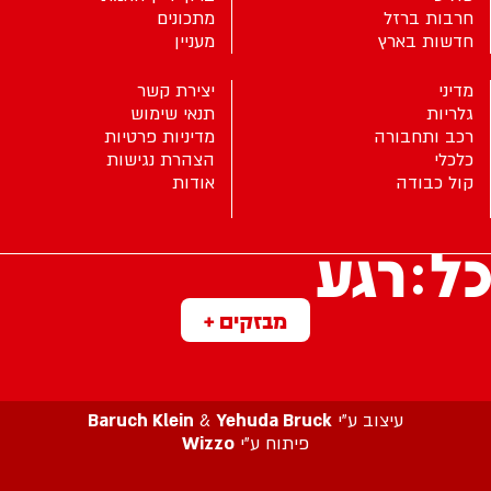
חרבות ברזל
מתכונים
חדשות בארץ
מעניין
מדיני
יצירת קשר
גלריות
תנאי שימוש
רכב ותחבורה
מדיניות פרטיות
כלכלי
הצהרת נגישות
קול כבודה
אודות
מבזקים +
עיצוב ע”י
Yehuda Bruck
&
Baruch Klein
פיתוח ע”י
Wizzo