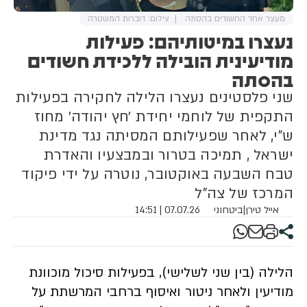
מעצר אחד החשודים בהסתה
צילום: דוברות המשטרה
נעצרו במיטותיהם: פעילות
מודיעינית הובילה ללכידת חשודים
בהסתה
שני פלסטינים נעצרו הלילה לחקירה בפעילות
התקפית של לוחמי יחידת ׳חץ יהודה׳ מחוז
ש"י, לאחר שפעילותם המסיתה נגד מדינת
ישראל , תמיכה בטרור ובמבצעיו והאדרת
טבח השבעה באוקטובר, נוטרה על ידי פיקוד
המרכז של צה"ל
אייל טירן
|
ביטחוני
07.07.26 | 14:51
הלילה (בין שני לשלישי), בפעילות סיכול מוכוונת
מודיעין ולאחר ניטור ואיסוף ברחבי המרשתת על