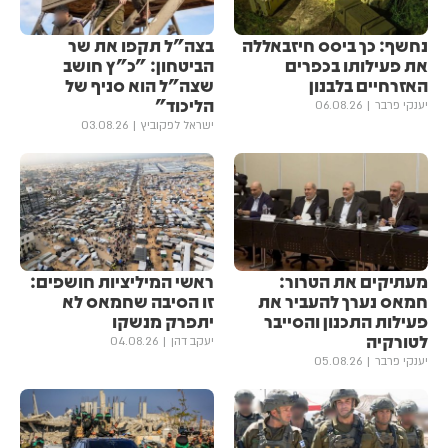
נחשף: כך ביסס חיזבאללה
בצה"ל תקפו את שר
את פעילותו בכפרים
הביטחון: "כ"ץ חושב
האזרחיים בלבנון
שצה"ל הוא סניף של
הליכוד"
יענקי פרבר
06.08.26
ישראל לפקוביץ
03.08.26
מעתיקים את הטרור:
ראשי המיליציות חושפים:
חמאס נערך להעביר את
זו הסיבה שחמאס לא
פעילות התכנון והסייבר
יתפרק מנשקו
לטורקיה
יעקב דהן
04.08.26
יענקי פרבר
05.08.26