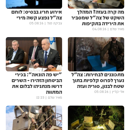
מה קרה בעזה? המהלך
אירוע חריג בבסיס: לוחם
השקט של צה"ל שמסביר
צה"ל נפצע קשה מירי
את הירידה בתקיפות
צביקה סגל
05.08.26
מאיר שלם
04.08.26
מתכוננים לבחירות: צה״ל
"יש פה הונאה": בכירי
נערך לפרוס קלפיות בתוך
הביטחון הזהירו - השרים
שטח לבנון, סוריה ועזה
דרשו מנתניהו לבלום את
המתווה
אלי קליין
05.08.26
מאיר שלם
12:23