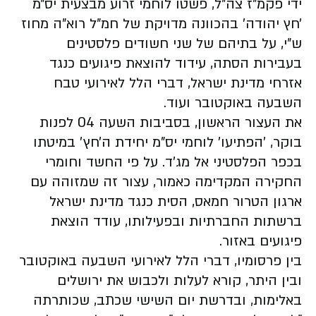
ידי פקמ״ז צה״ל, פשטו לוחמי זרוע מבצעית יס״מ
׳חץ יהודה׳ בהכוונה מדויקת של חמ״ל רוא״ה מחוז
ש״י, על בתיהם של שני חשודים פלסטינים
בעבירות הסתה, עידוד להוצאת פיגועים כנגד
אזרחי מדינת ישראל, דברי הלל לאירועי טבח
השבעה באוקטובר ועוד.
את העצור הראשון, בסביבות השעה 04 לפנות
בוקר, ׳הפתיעו׳ לוחמי יס"מ יחידת ה׳חץ׳ במיטתו
בכפר הפלסטיני אל מג׳ד. על פי החשד וחומרי
החקירה המקדימה כאמור, עצור זה שמזוהה עם
ארגון הטרור חמאס, הסית כנגד מדינת ישראל
ברשתות החברתיות ובפעילותו, עודד הוצאת
פיגועים באזור.
בין פרסומיו, דברי הלל לאירועי השבעה באוקטובר
ובין היתר, קורא לעלות ולכבוש את ירושלים
באלימות, ובדרשת יום השישי שכתב, שכותרתה