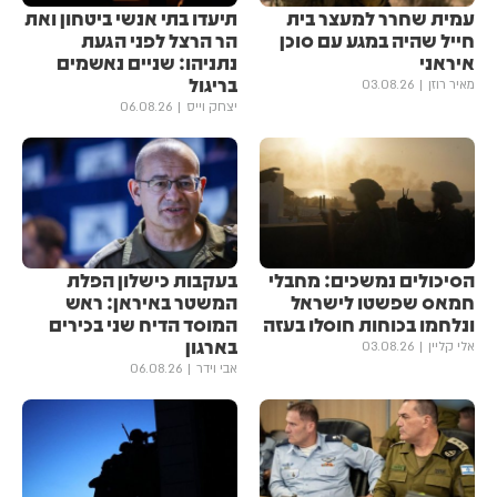
עמית שחרר למעצר בית
תיעדו בתי אנשי ביטחון ואת
חייל שהיה במגע עם סוכן
הר הרצל לפני הגעת
איראני
נתניהו: שניים נאשמים
בריגול
מאיר רוזן
03.08.26
יצחק וייס
06.08.26
הסיכולים נמשכים: מחבלי
בעקבות כישלון הפלת
חמאס שפשטו לישראל
המשטר באיראן: ראש
ונלחמו בכוחות חוסלו בעזה
המוסד הדיח שני בכירים
בארגון
אלי קליין
03.08.26
אבי וידר
06.08.26