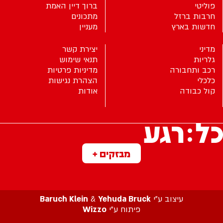
פוליטי
ברוך דיין האמת
חרבות ברזל
מתכונים
חדשות בארץ
מעניין
מדיני
יצירת קשר
גלריות
תנאי שימוש
רכב ותחבורה
מדיניות פרטיות
כלכלי
הצהרת נגישות
קול כבודה
אודות
מבזקים +
עיצוב ע”י
Yehuda Bruck
&
Baruch Klein
פיתוח ע”י
Wizzo