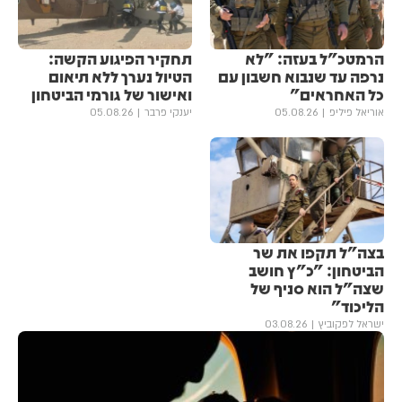
הרמטכ"ל בעזה: "לא
תחקיר הפיגוע הקשה:
נרפה עד שנבוא חשבון עם
הטיול נערך ללא תיאום
כל האחראים"
ואישור של גורמי הביטחון
אוריאל פיליפ
05.08.26
יענקי פרבר
05.08.26
בצה"ל תקפו את שר
הביטחון: "כ"ץ חושב
שצה"ל הוא סניף של
הליכוד"
ישראל לפקוביץ
03.08.26