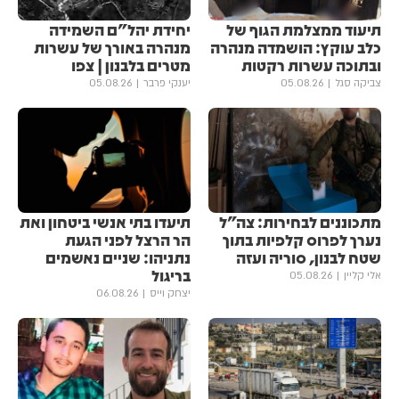
תיעוד ממצלמת הגוף של
יחידת יהל״ם השמידה
כלב עוקץ: הושמדה מנהרה
מנהרה באורך של עשרות
ובתוכה עשרות רקטות
מטרים בלבנון | צפו
צביקה סגל
05.08.26
יענקי פרבר
05.08.26
מתכוננים לבחירות: צה״ל
תיעדו בתי אנשי ביטחון ואת
נערך לפרוס קלפיות בתוך
הר הרצל לפני הגעת
שטח לבנון, סוריה ועזה
נתניהו: שניים נאשמים
בריגול
אלי קליין
05.08.26
יצחק וייס
06.08.26