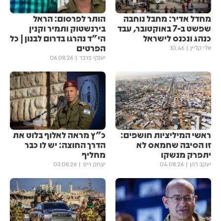
מחדל אדיר: מחבל נוחבה
הותר לפרסום: הראל
שפשט ב-7 באוקטובר, עבד
בירנשטוק ותמיר וקנין
כנהג ונכנס לישראל
הי"ד נהרגו בדרום לבנון | כל
הפרטים
אלי קליין
10:46
יענקי פרבר
06.08.26
ראשי המיליציות חושפים:
כ"ץ מראה לאלוף בלוט את
זו הסיבה שחמאס לא
הדרך החוצה: יש לו כבר
יתפרק מנשקו
מחליף
יעקב דהן
04.08.26
יצחק וייס
03.08.26