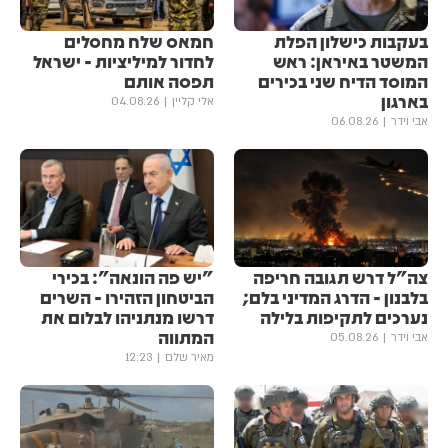
בעקבות כישלון הפלת
חמאס שלח מחסלים
המשטר באיראן: ראש
לחדור למיליציות - ישראל
המוסד הדיח שני בכירים
תפסה אותם
בארגון
אלי קליין
04.08.26
אבי וידר
06.08.26
צה"ל דרש תגובה חריפה
"יש פה הונאה": בכירי
בלבנון - הדרג המדיני בלם;
הביטחון הזהירו - השרים
נערכים לתקיפות בלילה
דרשו מנתניהו לבלום את
המתווה
אבי וידר
05.08.26
מאיר שלם
12:23