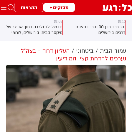
מבזקים +
התראות
18:07
18:16
נהג רכב כבן 30 נהרג בתאונת
ידו של ילד נלכדה בתוך אביזר של
דרכים בירושלים
מיקסר בביתו בירושלים, לוחמי
כבאות והצלה הוזעקו למקום
וחילצו אותו ללא פגע
C, ארגון
עמוד הבית
ביטחוני
העליון דחה - בצה"ל
נערכים להדחת קצין המודיעין