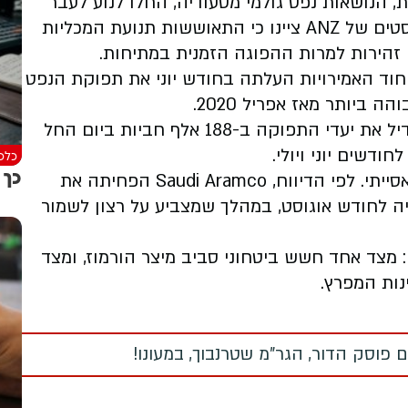
ת, הנושאות נפט גולמי מסעודיה, החלו לנוע לעבר
מיצר הורמוז כדי לצאת מהמפרץ. עם זאת, אנליסטים של ANZ ציינו כי התאוששות תנועת המכליות
ם זהירות למרות ההפוגה הזמנית במתיחות.
חוד האמירויות העלתה בחודש יוני את תפוקת הנפט
בנוסף, מדינות OPEC+ ובהן רוסיה הסכימו להגדיל את יעדי התפוקה ב-188 אלף חביות ביום החל
דשים יוני ויולי.
כלכל
כך מ
גם סעודיה מאותתת על תחרות גוברת בשוק האסייתי. לפי הדיווח, Saudi Aramco הפחיתה את
ירה הרשמי של נפט Arab Light לאסיה לחודש אוגוסט, במהלך שמצביע על רצון לשמור
: מצד אחד חשש ביטחוני סביב מיצר הורמוז, ומצד
נות המפרץ.
 פוסק הדור, הגר"מ שטרנבוך, במעונו!