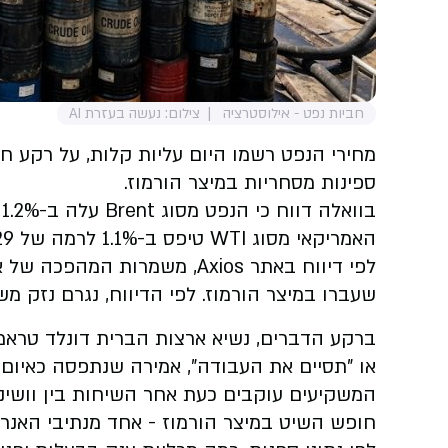
חביות נפט - אילוסטרציה
צילום: נעשה בעזרת AI
מחירי הנפט רשמו היום עליות קלות, על רקע חי
ספינות מסחריות במיצר הורמוז.
האמריקאי מסוג WTI טיפס ב-1.1% לרמה של 69.29 דולר לחבית.
לפי דיווח באתר Axios, משמרות
שעברו במיצר הורמוז. לפי הדיווח, נגרם נזק מש
ברקע הדברים, נשיא ארצות הברית דונלד טראמפ
או "תסיים את העבודה", אמירה שנתפסה כאיום
המשקיעים עוקבים כעת אחר השיחות בין וושינ
חופש השיט במיצר הורמוז - אחד מנתיבי האנר