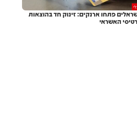
י
ראלים פתחו ארנקים: זינוק חד בהוצאות
טיסי האשראי