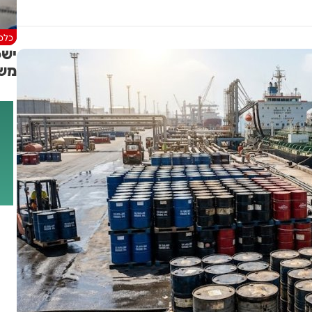
כלכל
ישפ
מש