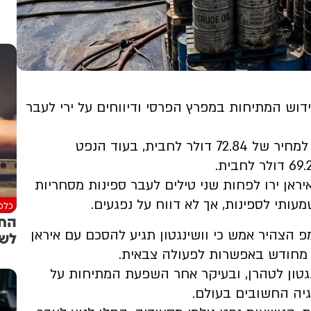
דוש המתיחות במפרץ הפרסי ודיווחים על ירי לעבר
בוואלה דווח כי הנפט מסוג Brent עלה ב-1.2% למחיר של 72.84 דולר לחבית, בעוד הנפט
 המהפכה של איראן ירו לפחות שני טילים לעבר ספינות מסחריות
מעותי לספינות, אך לא דווח על נפגעים.
כלכל
החב
 הצהיר אמש כי וושינגטון תגיע להסכם עם איראן
לשו
 מחודש באפשרות לפעולה צבאית.
גטון לטהרן, ובעיקר אחר השפעת המתיחות על
גיה החשובים בעולם.