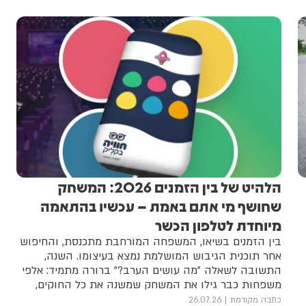
הלהיט של בין הזמנים 2026: המשחק
שחושף מי אתם באמת – עכשיו בהתאמה
מיוחדת לטלפון הכשר
בין הזמנים בשיאו, המשפחה המורחבת מתכנסת, והחיפוש
אחר תוכנית הגיבוש המושלמת נמצא בעיצומו. השנה,
התשובה לשאלה "מה עושים הערב?" ברורה מתמיד: אלפי
משפחות כבר גילו את המשחק שמשנה את כל החוקים,
ולוקח את כולם למסע מפתיע אל תוך עצמם
כתבה מקודמת
26.07.26