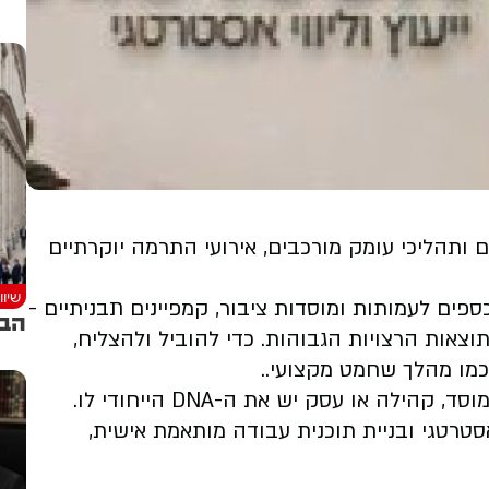
 ותהליכי עומק מורכבים, אירועי התרמה יוקרתיים
שיוו
ספים לעמותות ומוסדות ציבור, קמפיינים תבניתיים -
הבנ
צאות הרצויות הגבוהות. כדי להוביל ולהצליח,
מו מהלך שחמט מקצועי..
"אין שני ארגונים זהים", מסבירים במשרד. "לכל מוסד, קהילה או עסק יש את ה-DNA הייחודי לו.
סטרטגי ובניית תוכנית עבודה מותאמת אישית,