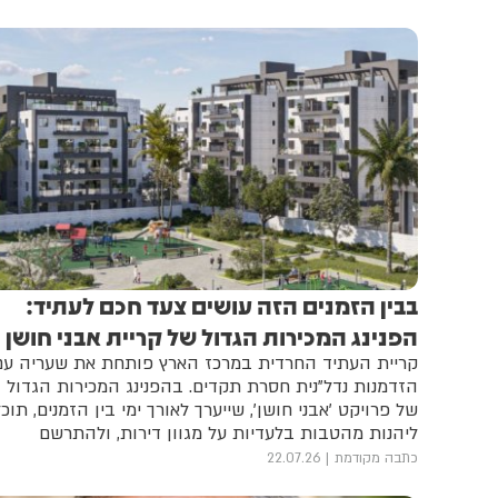
בבין הזמנים הזה עושים צעד חכם לעתיד:
הפנינג המכירות הגדול של קריית אבני חושן
קריית העתיד החרדית במרכז הארץ פותחת את שעריה עם
הזדמנות נדל"נית חסרת תקדים. בהפנינג המכירות הגדול
של פרויקט 'אבני חושן', שייערך לאורך ימי בין הזמנים, תוכל
ליהנות מהטבות בלעדיות על מגוון דירות, ולהתרשם
מהקריה שסחפה כבר מאות משפחות • זה הזמן המושלם
כתבה מקודמת
22.07.26
לקבל את ההחלטה החשובה ביותר לעתיד המשפחה