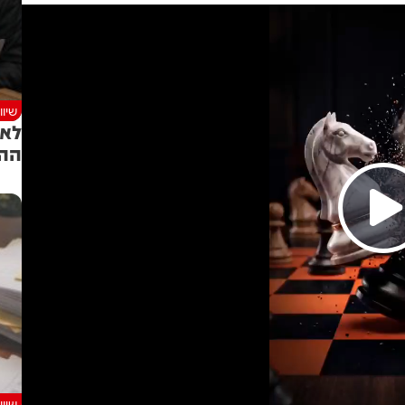
שיוו
לא 
ההלוא
שיוו