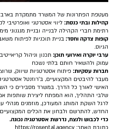
מעטפת הפתרונות של המשרד מתמקדת בארבעה
קהילות ובתי כנסת:
ליווי אסטרטגי ואופרטיבי ל
רתימת חברי הקהילה לבנייה ובניית מנגנוני מימו
קופות צדקה וחסד:
בניית תוכניות לפיתוח משאב
הגיוס.
ערבי יוקרה ואירועי תוכן:
תכנון וניהול קריאייטיב
עמוק ולהשאיר חותם בלתי נשכח
חברות עסקיות:
פיתוח אסטרטגיות שיווק, שרוצו
מעבר להיבטים המקצועיים, ב'רוזנטל אסטרטגיה'
האישי לאורך כל הדרך. במשרד מסבירים כי הש
שלבי התהליך, הוא המפתח ליצירת שותפות אמ
לרגל השקת המותג המעודכן, מוזמנים מנהלי עמ
החדש, להתרשם ולבחון את הכלים המקצועיים ה
כדי לכבוש ולנצח, נדרשת אסטרטגיה נכונה.
כתובת האתר:
https://rosental.agency