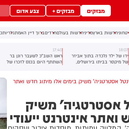
מבזקים
מבזקים +
צבע אדום
טחוני
חדשות בארץ
מדיני
חדשות בעולם
חרדים
ברוך דיין האמת
גלריות
כל
17:40
18:0
דו של ילד נלכדה בתוך אביזר
ראש השב"כ לשעבר רונן בר
ל מיקסר בביתו בירושלים,
השתתף היום בכנס לזכרו של
וחמי כבאות והצלה הוזעקו
החטוף שנרצח בשבי הרש
מקום וחילצו אותו ללא פגע
גולדברג פולין ז"ל שהתקיים
הבוקר בשכונת בקעה בירושלים
זנטל אסטרטגיה' משיק בימים אלו מיתוג חדש ואתר
ל אסטרטגיה' משיק
 ואתר אינטרנט ייעודי
, המלווה עמותות, מוסדות ציבור ועסקים