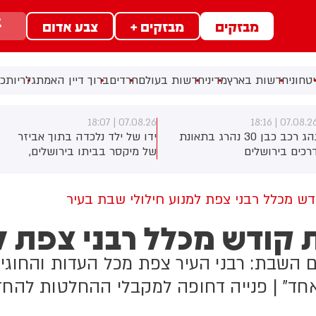
מבזקים
מבזקים +
צבע אדום
טחוני
חדשות בארץ
מדיני
חדשות בעולם
חרדים
ברוך דיין האמת
גלריות
כל
07.08.26 | 18:07
07.08.26 | 18:1
נהג רכב כבן 30 נהרג בתאונת
ידו של ילד נלכדה בתוך אביזר
רכים בירושלים
של מיקסר בביתו בירושלים,
לוחמי כבאות והצלה הוזעקו
למקום וחילצו אותו ללא פגע
דש מכלל רבני צפת למנוע חילולי שבת בעיר
 קודש מכלל רבני צפת ל
השבת: רבני העיר צפת מכל העדות והחוגים י
חד" | פנייה דחופה למקבלי ההחלטות להחז