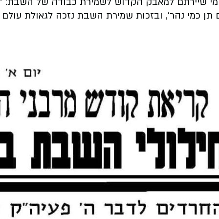
שיירתם למאבק הקדוש לשמירת כבודה של השבת: "וכל המ
ם תן כמי נהר', ובזכות שמירת השבת נזכה לגאולת עולם 