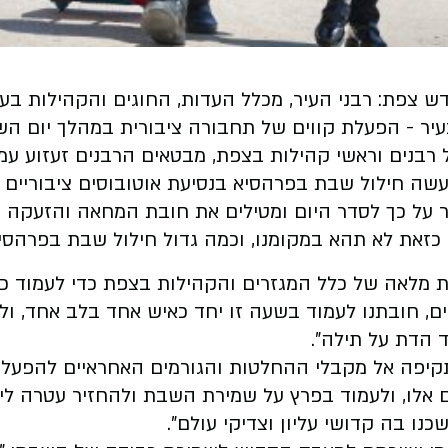
דש צפת: רבני העיר, מכלל העדות, החוגים והקהילות 
ר - הפעלת קווים של תחבורה ציבורית במהלך יום הש
רבנים וראשי קהילות בצפת, מבטאים הרבנים זעזוע עמ
עשה חילול שבת בפרהסיא בנסיעת אוטובוסים ציבוריים 
 על כך לסדר היום ומטילים את חובת המחאה והזעקה על
 כזאת לא תהא במקומנו, וכמה גדול חילול שבת בפרהסיא
מלאה של כלל המגזרים והקהילות בצפת כדי לעמוד כחו
וגים, חובתנו לעמוד בשעה זו יחד כאיש אחד בלב אחד,
 הדת על תילה".
תקיפה אל מקבלי ההחלטות והגורמים האחראיים להפעלת 
 אלו, ולעמוד בפרץ על שמירת השבת ולהחזיר עטרה לי
נו בה קדושי עליון וצדיקי עולם".