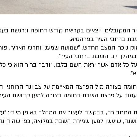
בעיר המקובלים, יוצאים בקריאת קודש דחופה ונרגשת ב
בת ברחבי העיר בפרהסיא.
וק נוכח המצב החדש. "שמועה שמענו ותרגז הארץ", פות
במהלך יום השבת ברחבי העיר".
 כל אדם אשר יראת השם בלבו. "ודבר ברור הוא כי כל 
".
מה בצורה מול הפרצה המאיימת על צביונה הרוחני וה
 ולעמוד על פרצת השבת בחומה בצורה למען קדושת העי
התחבורה, בבקשה לעצור את המהלך באופן מיידי: "על 
ושנה, שיעשו למען שמירת השבת במלואה, כפי שהיה נהו