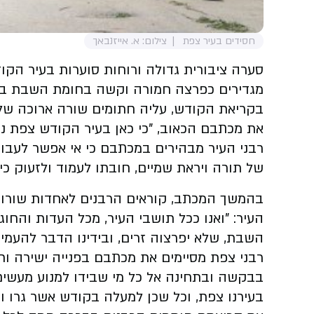
חסידים בעיר צפת
צילום: א. אייזנבאך
סערה ציבורית גדולה ורוחות סוערות בעיר הקו
מגדירים כפרצה חמורה וקשה בחומת השבת בעי
בקריאת הקודש, עליה חתומים שורה ארוכה של 
את מכתבם הכאוב, "כי כאן בעיר הקודש צפת נ
רבני העיר מבהירים במכתבם כי אי אפשר לעבור
של תורה ויראת שמיים, חובתו לעמוד ולזעוק כי
בהמשך המכתב, קוראים הרבנים לאחדות שורות 
העיר: "ואנו ככל תושבי העיר, מכל העדות והח
השבת, שלא יפרצוה זרים, ובידינו הדבר להעמיד
רבני צפת מסיימים את מכתבם בפנייה ישירה ו
בבקשה ובתחינה אל כל מי שבידו למנוע מעשים
בעירנו צפת, וכל שכן למעלה בקודש אשר גרו ושכ