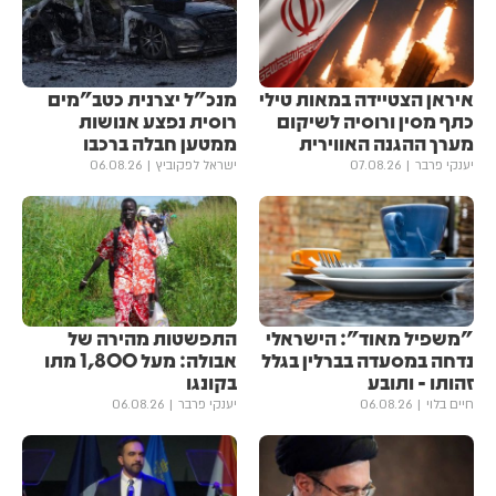
איראן הצטיידה במאות טילי
מנכ"ל יצרנית כטב"מים
כתף מסין ורוסיה לשיקום
רוסית נפצע אנושות
מערך ההגנה האווירית
ממטען חבלה ברכבו
יענקי פרבר
07.08.26
ישראל לפקוביץ
06.08.26
"משפיל מאוד": הישראלי
התפשטות מהירה של
נדחה במסעדה בברלין בגלל
אבולה: מעל 1,800 מתו
זהותו - ותובע
בקונגו
חיים בלוי
06.08.26
יענקי פרבר
06.08.26