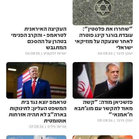
"שחררו את פלסטין":
העקיצה האיראנית
עובדת בורגר קינג פוטרה
לטראמפ - והקרב הפנימי
לאחר שצעקה על מוזיקאי
בטהרן על ההסכם
ישראלי
המתגבש
יענקי פרבר
06.08.26
ישראל לפקוביץ
06.08.26
פזשכיאן מודה: "קשה
טראמפ יוצא נגד בית
מאוד לתקשר עם מוג'תבא
המשפט העליון: לתינוקות
ח'אמנאי"
בארה"ב לא תהיה אזרחות
אוטומטית
יענקי פרבר
05.08.26
אוריאל פיליפ
07.08.26