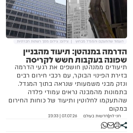
העמוד שהתעקם והמגדל מבחוץ
צילום: צילום מסך רשתות חברתיות
הדרמה במנהטן: תיעוד מהבניין
שפונה בעקבות חשש לקריסה
תיעודים ממנהטן חושפים את רגעי הדרמה
בזירת הפינוי הבוקר, עם רכבי חירום רבים
ונזק מבני משמעותי שנראה בתוך המגדל.
בתמונות מהמבנה נראים עמודי פלדה
שהתעקמו לחלוטין ותיעוד של כוחות החירום
במקום
חני לוין
|
חדשות בעולם
07.07.26 | 23:33