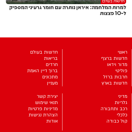
חדשות בעולם
למרות המלחמה: איראן נותרה עם חומר גרעיני המספיק
ל-10 פצצות
ראשי
חדשות בעולם
חדשות ברצף
בריאות
מדור וידאו
חרדים
פוליטי
ברוך דיין האמת
חרבות ברזל
מתכונים
חדשות בארץ
מעניין
מדיני
יצירת קשר
גלריות
תנאי שימוש
רכב ותחבורה
מדיניות פרטיות
כלכלי
הצהרת נגישות
קול כבודה
אודות