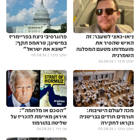
ניאו-נאצי לשעבר: זה
פרוגרסיבי ניצח בפריימריז
האיש שהסיר את
במישיגן; טראמפ תקף:
מועמדותו מטעם המפלגה
"שונא את ישראל"
השמרנית
יענקי פרבר
05.08.26
יענקי פרבר
06.08.26
מכה לעולם הישיבות:
"הסכם או מלחמה":
תורמים חרדים בבריטניה
איראן מאיימת להכריז על
נקראו לחקירה
שליטה בהורמוז
יענקי פרבר
05.08.26
אבי וידר
06.08.26