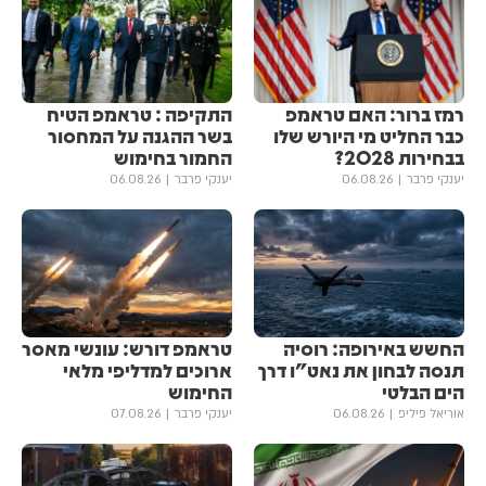
רמז ברור: האם טראמפ
התקיפה : טראמפ הטיח
כבר החליט מי היורש שלו
בשר ההגנה על המחסור
בבחירות 2028?
החמור בחימוש
יענקי פרבר
06.08.26
יענקי פרבר
06.08.26
החשש באירופה: רוסיה
טראמפ דורש: עונשי מאסר
תנסה לבחון את נאט"ו דרך
ארוכים למדליפי מלאי
הים הבלטי
החימוש
אוריאל פיליפ
06.08.26
יענקי פרבר
07.08.26