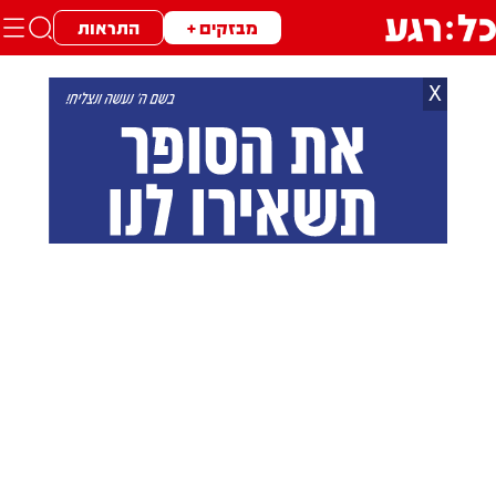
מבזקים +
התראות
X