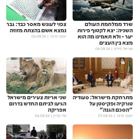
שרד ממלחמת העולם
צפוי לעונש מאסר כבד: גבר
השניה: יצא לקטוף פירות
נמצא אשם בהצתת מזוזה
יער - ולא תאמינו מה הוא
יענקי פרבר
06.08.26
מצא בין העצים
אוריאל פיליפ
06.08.26
מתרחקת מישראל: סעודיה
שני אריות צעירים מישראל
טורקיה ופקיסטן על
הגיעו לביתם החדש בדרום
"הסכם הגנה"
אפריקה
יענקי פרבר
07.08.26
אלי קליין
06.08.26