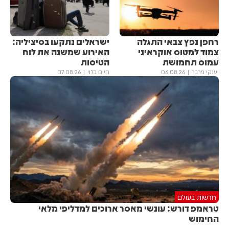
רחפן נפץ צבאי התגלה
ישראלים נתקעו בסיציליה:
צמוד למטוס אוקראיני
האירוע שמשנה את לוח
עמוס תחמושת
הטיסות
יענקי פרבר
06.08.26
חיים בלוי
07.08.26
חדשות בעולם
טראמפ דורש: עונשי מאסר ארוכים למדליפי מלאי
החימוש