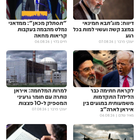
דיווח: מוג'תבא חמינאי
"תסתלק מכאן": ממדאני
במצב קשה ועשוי למות בכל
נמלט מהבמה בעקבות
רגע
קריאות מחאה
יענקי פרבר
07.08.26
חיים בלוי
06.08.26
לקראת חתימה כבר
למרות המלחמה: איראן
הלילה? התקדמות
נותרה עם חומר גרעיני
משמעותית במגעים בין
המספיק ל-10 פצצות
איראן לארה"ב
יענקי פרבר
07.08.26
מאיר שלם
06.08.26