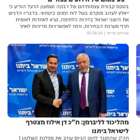
בטקס קבורת עצמותיהם של רבקה ושמעון הרצל הודיע כי
ייאלץ לעזוב מוקדם בשל לוח זמנים ביטחוני. בדבריו הדגיש
את הישגי ישראל בזירות הלחימה, קרא לאחדות לאומית
חרף מערכת הבחירות, ורמז לאפשרויות מדיניות לאחר
הבחירות
אברהם פריינד
05.08.26
מהליכוד לליברמן: ח"כ דן אילוז מצטרף
לישראל ביתנו
חה"כ שהתנגד לחוק הגיוס עוזב את מפלגת השלטון |