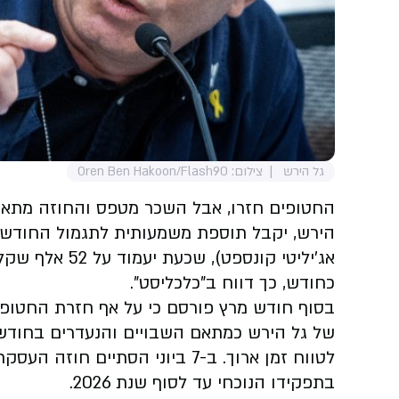
גל הירש
צילום: Oren Ben Hakoon/Flash90
החטופים חזרו, אבל השכר מטפס והחוזה מתארך
הירש, יקבל תוספת משמעותית לתגמול החודשי ל
כחודש, כך דווח ב"כלכליסט".
בסוף חודש מרץ פורסם כי על אף חזרת החטו
של גל הירש כמתאם השבויים והנעדרים בחודשי
לטווח זמן ארוך. ב-7 ביוני הסתיי
בתפקידו הנוכחי עד לסוף שנת 2026.