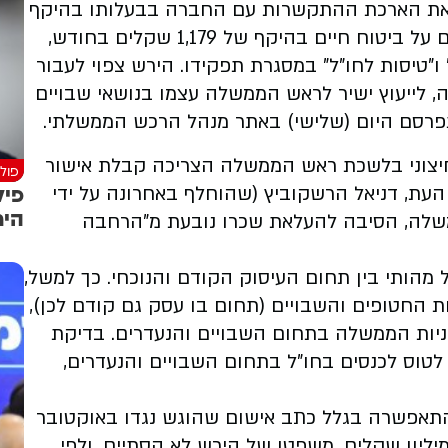
את הארכת ההתקשרות עם החברה בבעלותו בהיקף
כולל של 422 אלף שקלים. סכום זה כולל תשלום על ביטוח חיים בהיקף של 1,179 שקלים בחודש,
" ו"טיסות לחו"ל" במסגרת תפקידו. הירש צפוי לעבור
 לייעוץ ישיר לראש הממשלה עצמו בנושאי שבויים
תפרסם היום (שלישי) באתר מנהל הרכש הממשלתי.
חיצוני בלשכת ראש הממשלה הצריכה קבלת אישור
פולי
פיל
העת, דניאל הרשקוביץ (שהוחלף באחרונה על ידי
הימ
משלה, הסיבה להעלאת שכרו נובעת מ"הרחבה
ל מהותי בין תחום העיסוק הקודם והנוכחי. כך למשל,
 החטופים והשבויים (תחום בו עסק גם קודם לכן),
ניות הממשלה בתחום השבויים והנעדרים. בדיקת
לטוס לכנסים בחו"ל בתחום השבויים והנעדרים,
התאפשרה בגלל כתב אישום שהוגש נגדו באוקטובר
20 בגין אי-דיווח לכאורה על הכנסות של 6.1 מיליון שקלים. משפטו של הירש לא הסתיים, ולפי