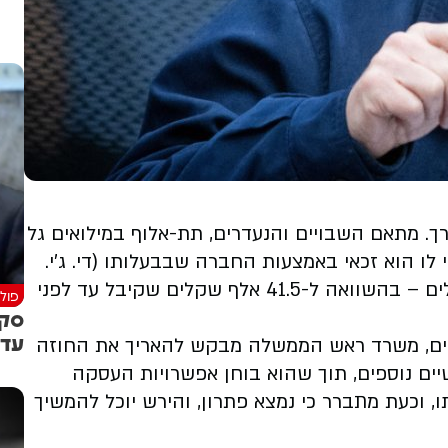
. מתאם השבויים והנעדרים, תת-אלוף במילואים גל
ו הוא זכאי באמצעות החברה שבבעלותו (די. ג'י.
אג'יליטי קונספט), שכעת יעמוד על 52 אלף שקלים – בהשוואה ל-41.5 אלף שקלים שקיבל עד לפני
פולי
סקר
עדי
פים, משרד ראש הממשלה מבקש להאריך את החוזה
ים נוספים, תוך שהוא בוחן אפשרויות העסקה
ם חוזה העסקתו, וכעת מתברר כי נמצא פתרון, והירש יוכל להמשיך