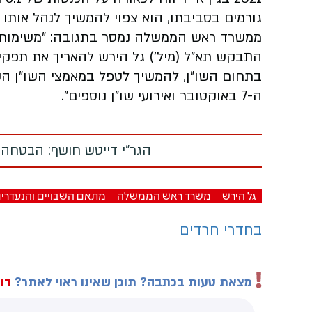
גורמים בסביבתו, הוא צפוי להמשיך לנהל אותו ע
ממשרד ראש הממשלה נמסר בתגובה: "משימות ה
התבקש תא"ל (מיל') גל הירש להאריך את תפק
בתחום השו"ן, להמשיך לטפל במאמצי השו"ן הקי
ה-7 באוקטובר ואירועי שו"ן נוספים".
הגר"י דייטש חושף: הבטחה
גל הירש
משרד ראש הממשלה
מתאם השבויים והנעדרי
בחדרי חרדים
מצאת טעות בכתבה? תוכן שאינו ראוי לאתר?
דוו