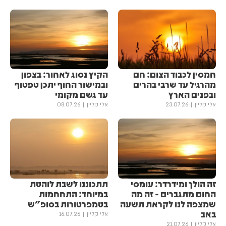
חמסין לכבוד הצום: חם
הקיץ נסוג לאחור: בצפון
מהרגיל עד שרבי בהרים
ובמישור החוף יתכן טפטוף
ובפנים הארץ
עד גשם מקומי
אלי קליין
23.07.26
אלי קליין
08.07.26
זה הולך ומידרדר: עומסי
תתכוננו לשבת לוהטת
החום מתגברים - זה מה
במיוחד: התחחמות
שמצפה לנו לקראת תשעה
בטמפרטורות בסופ"ש
באב
אלי קליין
16.07.26
אלי קליין
21.07.26