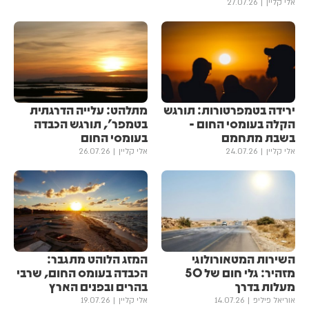
אלי קליין
27.07.26
ירידה בטמפרטורות: תורגש
מתלהט: עלייה הדרגתית
הקלה בעומסי החום -
בטמפר', תורגש הכבדה
בשבת מתחמם
בעומסי החום
אלי קליין
24.07.26
אלי קליין
26.07.26
השירות המטאורולוגי
המזג הלוהט מתגבר:
מזהיר: גלי חום של 50
הכבדה בעומס החום, שרבי
מעלות בדרך
בהרים ובפנים הארץ
אוריאל פיליפ
14.07.26
אלי קליין
19.07.26