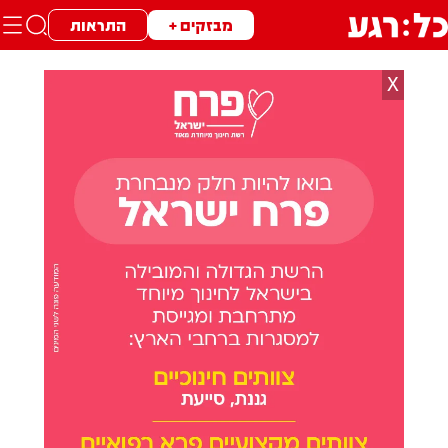
מבזקים +
התראות
X