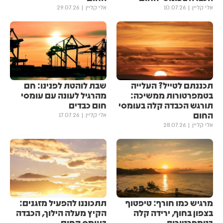
אלי קליין
10.07.26
אלי קליין
29.07.26
תכננתם לטייל? העלייה
שבת לוהטת לפנינו: חם
בטמפרטורות ממשיכה:
מהרגיל לעונה עם עומסי
תורגש הכבדה קלה בעומסי
חום כבדים
החום
אלי קליין
17.07.26
אלי קליין
28.07.26
מרגיש כמו חורף: טיפטוף
תתכוננו להפעיל מזגנים:
בצפון בחוף, ירידה קלה
הקיץ מעלה הילוך, הכבדה
בטמפרטורות
בעומס החום