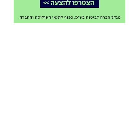
ברקע המערכה על עולם
פוסק הדור בקריאת קודש:
התורה: מאות בני ישיבות
"אל תבזו קריאה זאת,
התעלו במחנה "ברכת
שיוצאת מליבי"
מרדכי"
בשיתוף קופת העיר
06.08.26
ליפא גינסברגר
06.08.26
יואלי לנדא אצל הרבי מגור:
מעל 200 בחורי בעלזא
קרן מיליון דולר למאבק
מארה"ב הגיעו בטיסת
בגיוס ואולמות שמחה
צ'רטר ל'זמן אלול'
משה ויסברג
05.08.26
משה ויסברג
06.08.26