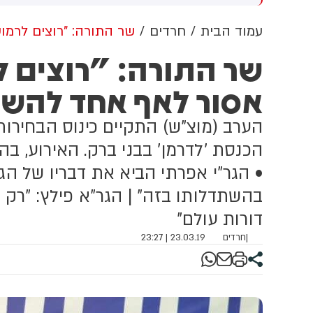
וב למזה"ת ולעולם
מתקפה כנגד הממלכה
עמוד הבית
חרדים
שר התורה: "רוצים לרמו
שר התורה: "רוצים ל
אסור לאף אחד להש
הערב (מוצ"ש) התקיים כינוס הבחירות
הכנסת 'לדרמן' בבני ברק. האירוע, ב
• הגר"י אפרתי הביא את דבריו של ה
בהשתדלותו בזה" | הגר"א פילץ: "רק רו
דורות עולם"
|
חרדים
23.03.19 | 23:27