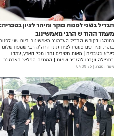
הבדיל בשני לפנות בוקר ומיהר לציון בטבריה:
מעמד ההוד ש הרבי מאמשינוב
כמנהגו בקודש הבדיל האדמו"ר מאמשינוב ביום שני לפנות
בוקר, ומיד שם פעמיו לציון זקנו הרה"ק רבי שמעון שלום
זיע"א בטבריה | מאות חסידים נהרו מכל הארץ, עמדו
בתפילה ועברו להזכיר שמות | המחזה הפלאי: האדמו"ר
עמד שעות ארוכות בחום הכבד של 42 מעלות | הדיווח
משה ויסברג
04.08.26
המלא וגלריה מהמעמד המרומם