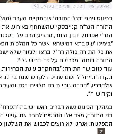
אילוסטרציה
צילום: עופר צידון, פלאש 90
בכינוס נציגי 'דגל התורה' שהתקיים הערב (מוצ
התורה הגר"ח קנייבסקי שהשתתף באירוע. את 
הגר"י אפרתי, ובין היתר, מתריע הרב על הסכ
"בימינו 'עיקבתא דמישחא' אשר כל המלכות הפכ
את כל התורה כולה רח"ל ברצון לגזור שלא ישמ
התורה כוחה ומכריזים על זה בריש גלי".
עוד כתב שר התורה: "בהתקרב עונת הבחירות, 
ונקווה ונייחל להשם שנזכה לקדש שמו בידנו.
שלדבריו, "הרבה גופי תורה תלויים בזה והעיק
וקידוש ה".
במהלך הכינוס נשא דברים ראש ישיבת 'תפרח' 
בני התורה, מצד אלו המנסים לחרב את ענייני 
המפלגות, אנחנו לא רוצים לכבוש את השלטון פ
X