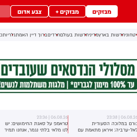
מבזקים
מבזקים +
צבע אדום
טחוני
חדשות בארץ
מדיני
חדשות בעולם
חרדים
ברוך דיין האמת
גלריות
כל
06.08.26 | 23:33
06.08.26 | 23:3
ראמפ על סאגת החימושים: יש
הקבלן דודי אפל שנחקר השבוע:
נו מלאי בלתי נגמר, אנחנו תמיד
עברתי 231 חקירות עד היום כי
וצים עוד
לא הסכמתי לקבל 400 מיליון