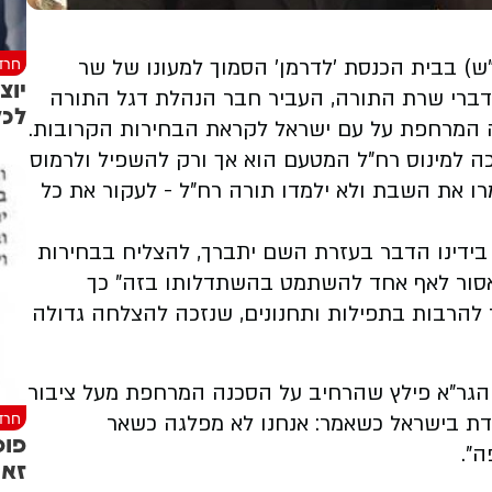
חרד
"ש) בבית הכנסת 'לדרמן' הסמוך למעונו של שר
יוצ
דברי שרת התורה, העביר חבר הנהלת דגל התורה
לכל
נה המרחפת על עם ישראל לקראת הבחירות הקרובות.
ה למינוס רח"ל המטעם הוא אך ורק להשפיל ולרמוס
רו את השבת ולא ילמדו תורה רח"ל - לעקור את כל
בידינו הדבר בעזרת השם יתברך, להצליח בבחירות
 אסור לאף אחד להשתמט בהשתדלותו בזה" כך
ר להרבות בתפילות ותחנונים, שנזכה להצלחה גדולה
הגר"א פילץ שהרחיב על הסכנה המרחפת מעל ציבור
חרד
הדת בישראל כשאמר: אנחנו לא מפלגה כשאר
פוס
ה".
זאת