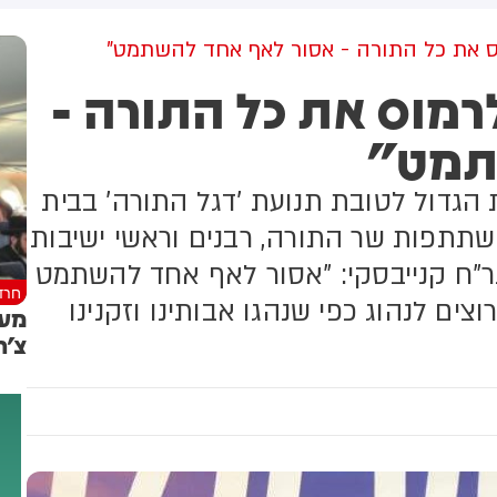
שקלים שהמדינה רצתה להביא
לי על פינוי 1,700 משפחות
ס את כל התורה - אסור לאף אחד להשתמט"
רמוס את כל התורה -
תמט"
 הגדול לטובת תנועת 'דגל התורה' בבית
השתתפות שר התורה, רבנים וראשי ישיבות
גר"ח קנייבסקי: "אסור לאף אחד להשתמט
חרד
צים לנהוג כפי שנהגו אבותינו וזקנינו
צ'ר