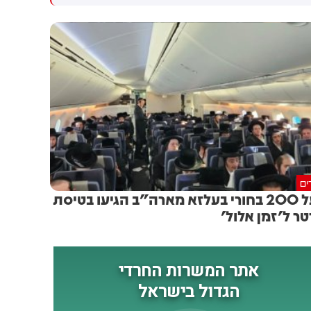
המו״מ להסכם: זה יכול לקרות
שיתוף פעולה יהודי-ערבי בתחום
בקרוב
האזרחי. המהלך תלוי באישור
מוסדות המפלגה, לקראת ועידת
רע"ם שצפויה להתקיים ב-22
באוגוסט
ים
מעל 200 בחורי בעלזא מארה"ב הגיעו בטיסת
טר ל'זמן אלול'