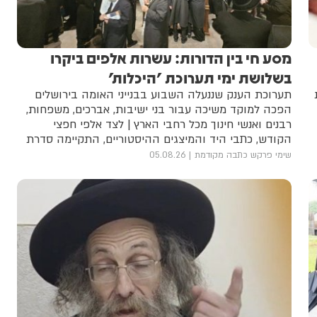
מסע חי בין הדורות: עשרות אלפים ביקרו
בשלושת ימי תערוכת 'היכלות'
תערוכת הענק שננעלה השבוע בבנייני האומה בירושלים
הפכה למוקד משיכה עבור בני ישיבות, אברכים, משפחות,
רבנים ואנשי חינוך מכל רחבי הארץ | לצד אלפי חפצי
הקודש, כתבי היד והמיצגים ההיסטוריים, התקיימה סדרת
מושבים ופאנלים שעסקה בדמותם של גדולי ישראל, עולם
שימי פרקש כתבה מקודמת
05.08.26
הישיבות שנחרב, הניגון היהודי והעברת המורשת לדור
הבא | המארגנים מסכמים בסיפוק: "הציבור לא הגיע רק
לראות את ההיסטוריה, אלא לחיות אותה"