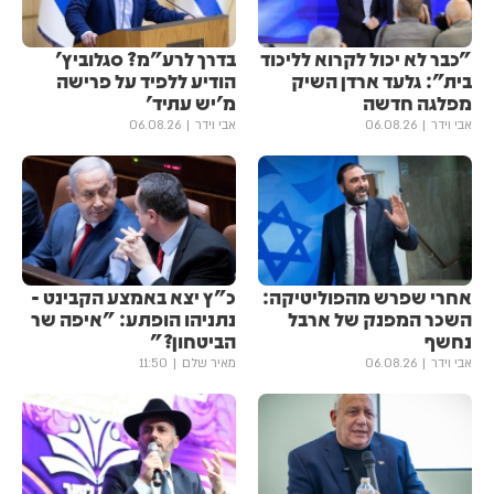
"כבר לא יכול לקרוא לליכוד
בדרך לרע"מ? סגלוביץ'
בית": גלעד ארדן השיק
הודיע ללפיד על פרישה
מפלגה חדשה
מ'יש עתיד'
אבי וידר
06.08.26
אבי וידר
06.08.26
אחרי שפרש מהפוליטיקה:
כ"ץ יצא באמצע הקבינט -
השכר המפנק של ארבל
נתניהו הופתע: "איפה שר
נחשף
הביטחון?"
אבי וידר
06.08.26
מאיר שלם
11:50