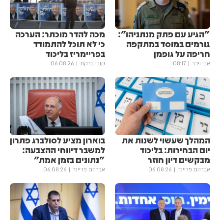
"הגיע עם פתק מנתניהו":
מכה להדר מוכתר: הערכה
גורמים במוסד במתקפה
כי לא תוכל להתמודד
חריפה על גופמן
בפריימריז בליכוד
אבי וידר
08:17
קובי ברקת
06.08.26
המהלך שעשוי לשנות את
בוארון מציע לסולברג פתרון
יום הבחירות: בליכוד
למשבר דיווחי ההצבעה:
מבקשים דיון חוזר
"נתונים בזמן אמת"
אברהם פריינד
06.08.26
אברהם פריינד
06.08.26