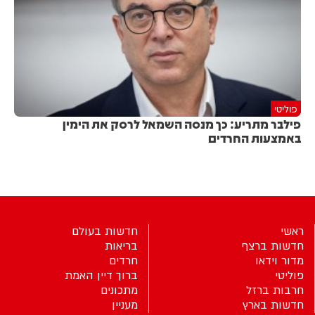
פוליטי
פילבר מתריע: כך מנסה השמאל לרסק את הימין
באמצעות החרדים
ראשי
חדשות בעולם
חדשות ברצף
בריאות
מדור וידאו
חרדים
פוליטי
ברוך דיין האמת
חרבות ברזל
מתכונים
חדשות בארץ
מעניין