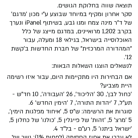
תוצאה שווה בחלוקת הגושים.
סקר אחרון ומקיף במיוחד שבוצע ע"י מכון 'מדגם'
של ד"ר מינה צמח ומנו גבע, בשיתוף iPanel ונערך
בקרב 1,202 מרואיינים, במדגם מייצג של כלל
האוכלוסייה בישראל, בגילאי 18 ומעלה, עבור
"המהדורה המרכזית" של חברת החדשות ב'קשת
12'.
לנשאלים הוצגו השאלות הבאות:
אם הבחירות היו מתקיימות היום, עבור איזו רשימה
היית מצביע?
'כחול לבן', 30 'הליכוד', 26 'העבודה', 10 חד"ש -
תע"ל, 7 'יהדות התורה', 7 'הימין החדש' 6.
סוגרות את הרשימה: ש"ס 5, 'איחוד מפלגות הימין',
5 'מרצ' 5, 'זהות' של פייגלין 5, 'כולנו' של כחלון 5,
'ישראל ביתנו' 5, רע"ם - בל"ד 4.
לא עברו את אחוז החסימה (לפחות 1%): גשר של