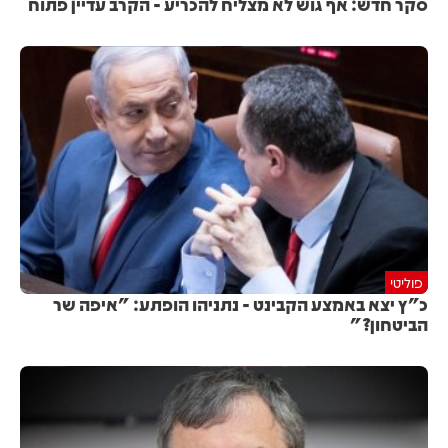
סקר חדש: אף גוש לא מצליח להכריע - הקרב עדיין פתוח
פוליטי
כ"ץ יצא באמצע הקבינט - נתניהו הופתע: "איפה שר
הביטחון?"