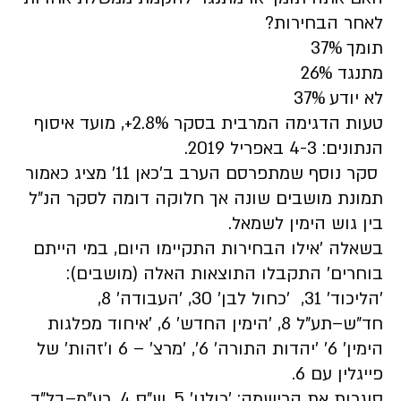
לאחר הבחירות?
תומך 37%
מתנגד 26%
לא יודע 37%
טעות הדגימה המרבית בסקר 2.8%+, מועד איסוף
הנתונים: 4-3 באפריל 2019.
סקר נוסף שמתפרסם הערב ב'כאן 11' מציג כאמור
תמונת מושבים שונה אך חלוקה דומה לסקר הנ"ל
בין גוש הימין לשמאל.
בשאלה 'אילו הבחירות התקיימו היום, במי הייתם
בוחרים' התקבלו התוצאות האלה (מושבים):
'הליכוד' 31, 'כחול לבן' 30, 'העבודה' 8,
חד"ש–תע"ל 8, 'הימין החדש' 6, 'איחוד מפלגות
הימין' 6' 'יהדות התורה' 6', 'מרצ' – 6 ו'זהות' של
פייגלין עם 6.
סוגרות את הרישמה: 'כולנו' 5, ש"ס 4, רע"מ–בל"ד