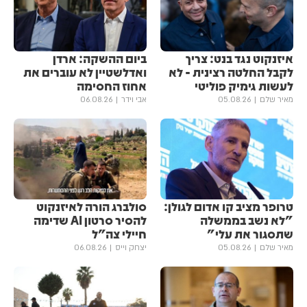
איזנקוט נגד בנט: צריך
ביום ההשקה: ארדן
לקבל החלטה רצינית - לא
ואדלשטיין לא עוברים את
לעשות גימיק פוליטי
אחוז החסימה
מאיר שלם
05.08.26
אבי וידר
06.08.26
טרופר מציב קו אדום לגולן:
סולברג הורה לאיזנקוט
"לא נשב בממשלה
להסיר סרטון AI שדימה
שתסגור את עלי"
חיילי צה"ל
מאיר שלם
05.08.26
יצחק וייס
06.08.26