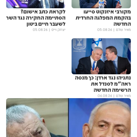
מקורבי איזנקוט סייעו
לקראת כתב אישום?
בהקמת המפלגה החרדית
הסתיימה החקירה נגד השר
החדשה
לשעבר חיים ביטון
מאיר שלם
05.08.26
יצחק וייס
05.08.26
נתניהו נגד ארדן: כך מנסה
ראה"מ לסנדל את
הרשימה החדשה
מאיר שלם
06.08.26