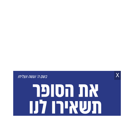
כתבות מומלצות בשבילך
לקראת כתב אישום?
איזנקוט נגד בנט: צריך
הסתיימה החקירה נגד השר
לקבל החלטה רצינית - לא
לשעבר חיים ביטון
לעשות גימיק פוליטי
יצחק וייס
05.08.26
מאיר שלם
05.08.26
X
נתניהו רומז להתפתחויות
השר מהליכוד: "7.10 היה
ביטחוניות: "בעיצומם של
האירוע הכי טראגי שקרה
אירועים צבאיים"
למדינה"
אברהם פריינד
05.08.26
אבי וידר
03.08.26