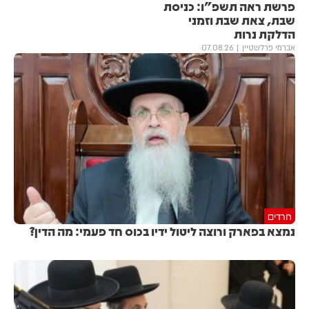
פרשת ראה תשפ"ו: כניסת
שבת, צאת שבת וזמני
הדלקת נרות
אברמי פרלשטיין
07.08.26
חרדים
נמצא בפארק ורוצה ליטול ידיו בכוס חד פעמי: מה הדין?