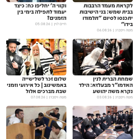
לקראת מעמד הרבבות
וקווי ה' יחליפו כח: כיצד
בבית שמש: בני הישיבות
יעמוד לתפילה בימי בין
יתכנסו לסיום "תלמודו
הזמנים?
בידו"
חיים לוין
05.08.26
משה ויסברג
06.08.26
שמחת הברית לנין
שלום זכר לשלישייה
האדמו"ר מבעלזא: הילד
באמשינוב | כל אירועי וזמני
נקרא משה יהושע
שבת מברכים אלול
משה ויסברג
03.08.26
משה ויסברג
07.08.26