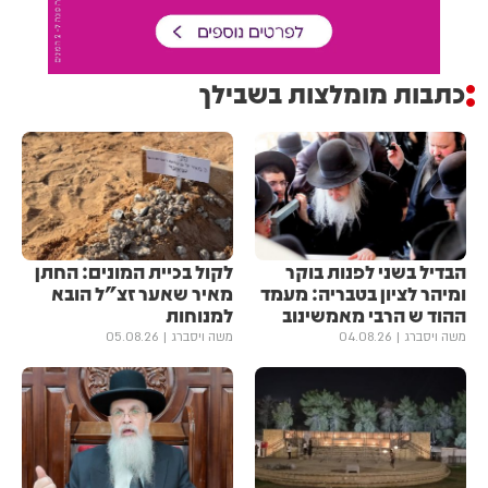
כתבות מומלצות בשבילך
הבדיל בשני לפנות בוקר
לקול בכיית המונים: החתן
ומיהר לציון בטבריה: מעמד
מאיר שאער זצ"ל הובא
ההוד ש הרבי מאמשינוב
למנוחות
משה ויסברג
04.08.26
משה ויסברג
05.08.26