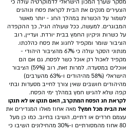
מסקר שערך המכון הישראלי לדמוקרטיה עולה כי
הצעירים מנקים את הבית לקראת פסח ונוהגים
לשמור על הכשרות במהלך החג - יותר מאשר
המבוגרים. למעשה, ככל שעולה הגיל, כך ההקפדה
על כשרות וניקיון החמץ בבית יורדת. ועדיין, רוב
הציבור שומר ומקפיד לחגוג את פסח כהלכתו.
מנתוני הסקר עולה כי 67% מהציבור היהודי -
מקפיד לאכול רק אוכל כשר לפסח, גם אם הם
אוכלים במסעדה. למרות זאת, רוב (59%) הציבור
הישראלי (58% מהיהודים ו-63% מהערבים)
מהיהודים חושבים שאין צורך לחייב מסעדות ובתי
קפה שלא להגיש חמץ במהלך ימי הפסח.
לקראת חג הפסח המתקרב, האם תנקו או לא תנקו
את הבית מכל חמץ?
מאה אחוז מאלו המגדירים את
עצמם חרדים או דתיים, השיבו בחיוב. כמו כן מעל
80 אחוז מהמסורתיים ו-30% מהחילונים השיבו כי