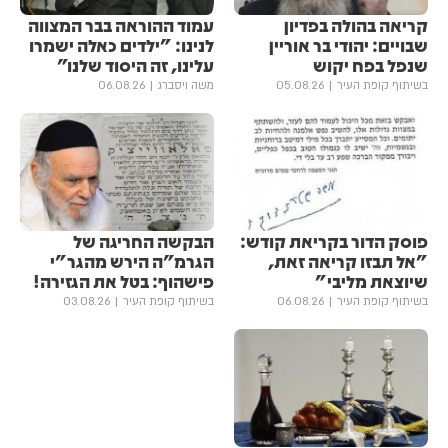
קריאה בהולה בפדיון
עמוד ההוראה בבר המצווה
שבויים: יהודי בר אוריין
לנינו: "ילדים כאלה ישמרו
שנפל בפח יקוש
עלינו, זה היסוד שלנו"
בשיתוף קופת העיר
05.08.26
משה ויסברג
06.08.26
פוסק הדור בקריאת קודש:
הבקשה החריגה של
"אל תבזו קריאה זאת,
הגרמ"ה הירש מהגר"י
שיוצאת מליבי"
פישהוף: בטל את הגזירה!
בשיתוף קופת העיר
06.08.26
בשיתוף קופת העיר
03.08.26