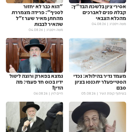
אסירי ציון בלשכת הבד"ץ:
"הוא כבר לא יחזור
קבלת פנים לאברכים
לסניף": פרידה מצמררת
מהכלא הצבאי
מהחתן מאיר שער ז"ל
שהאיר לבבות
משה ויסברג
04.08.26
משה ויסברג
04.08.26
מעמד נדיר בהילולא: נכדי
נמצא בפארק ורוצה ליטול
הסטייפעלר יתכנסו בציון
ידיו בכוס חד פעמי: מה
סבם
הדין?
בשיתוף קופת העיר
05.08.26
חיים לוין
06.08.26