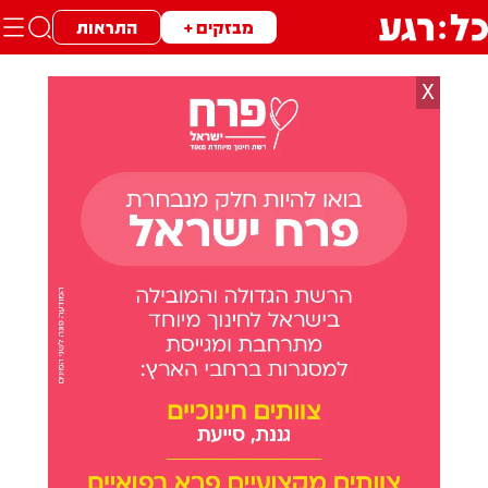
מבזקים +
התראות
X