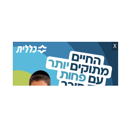
X
כתבות מומלצות בשבילך
41 שנה להסתלקות
גדולי רבני ברסלב בכינוס
הסטייפלער: מראות הוד
הוקרה לבכירי הממשל
מהיארצייט הראשון
באוקראינה
משה ויסברג
05.08.26
יענקי פרבר
07.08.26