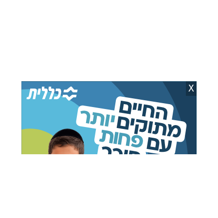
ליפא גינסברגר
06.08.26
41 שנה להסתלקות
יוצא דופן: רבי עקיבא
X
הסטייפלער: מראות הוד
וואזנר בקריאה לסייע לכלה
מהיארצייט הראשון
הנמצאת בדרגה הלכתית
כיתומה
משה ויסברג
05.08.26
בשיתוף קופת העיר
06.08.26
הגרי"ש קניבסקי יוצא
וקווי ה' יחליפו כח: כיצד
מגדרו: "אין לה כלום כלום
יעמוד לתפילה בימי בין
כלום"
הזמנים?