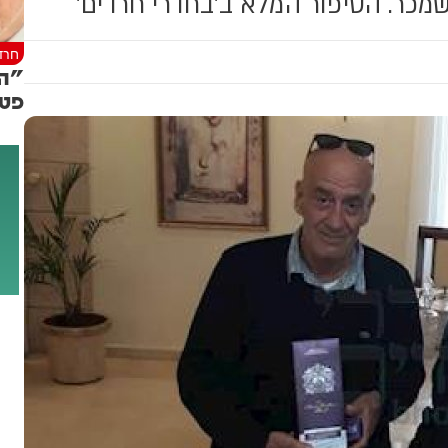
שמכר. הסיפור המלא ב'בחדרי חרדים'
חרד
"הצ
פטי