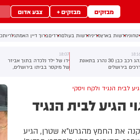
מבזקים
מבזקים +
צבע אדום
טחוני
חדשות בארץ
מדיני
חדשות בעולם
חרדים
ברוך דיין האמת
גלריות
כל
18:07
18:1
נהג רכב כבן 30 נהרג בתאונת
ידו של ילד נלכדה בתוך אביזר
רכים בירושלים
של מיקסר בביתו בירושלים,
לוחמי כבאות והצלה הוזעקו
למקום וחילצו אותו ללא פגע
יע לבית הנגיד ולקח ויסקי
י הגיע לבית הנגיד
שקנה את החמץ מהגרש"א שטרן, הגיע