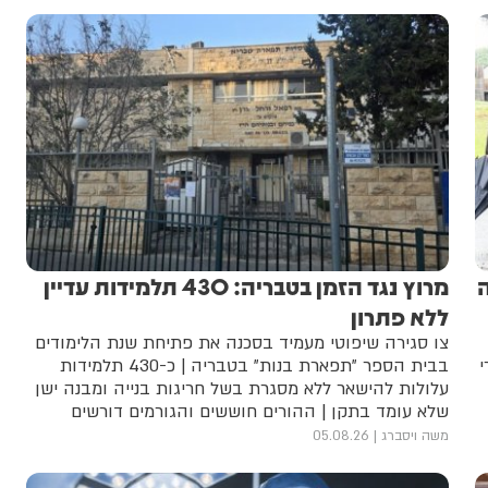
מרוץ נגד הזמן בטבריה: 430 תלמידות עדיין
ללא פתרון
צו סגירה שיפוטי מעמיד בסכנה את פתיחת שנת הלימודים
י
בבית הספר "תפארת בנות" בטבריה | כ-430 תלמידות
עלולות להישאר ללא מסגרת בשל חריגות בנייה ומבנה ישן
שלא עומד בתקן | ההורים חוששים והגורמים דורשים
התערבות דחופה של העירייה ומשרד החינוך | מעיריית
משה ויסברג
05.08.26
טבריה טרם נמסרה תגוב