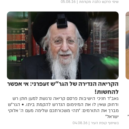
מושבים ופאנלים שעסקה בדמותם של גדולי ישראל, עולם
שימי פרקש כתבה מקודמת
05.08.26
הישיבות שנחרב, הניגון היהודי והעברת המורשת לדור
הבא | המארגנים מסכמים בסיפוק: "הציבור לא הגיע רק
לראות את ההיסטוריה, אלא לחיות אותה"
הקריאה הנדירה של הגר"ש זעפרני: אי אפשר
להחשות!
גאב"ד חניכי הישיבות פרסם קריאה נרגשת למען חתן רש
ודחוק שאין לו את המינימום הנדרש להקמת ביתו. • הגר"ש
מברך את התורמים: "תהי משכורתכם שלימה מעם ה' אלוקי
ישראל"
בשיתוף קופת העיר
04.08.26