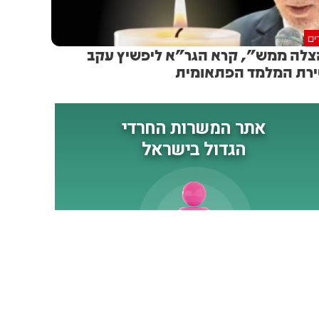
ים
לה ממש", קרא הגר"א ליפשיץ עקב
רת המלמד הפתאומית