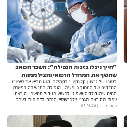
"חייך ניצלו בזכות הנפילה": השבר הכואב
שחשף את המחדל הרפואי והציל ממוות
בטורו של גרשון קלצקין ב'בקהילה' הוא מביא את סיפורו
המדהים של המחנך ר' משה | הנפילה המכאיבה בפארק
המים שהובילה לאשפוז ולחשש מגידול ממאיר | הוראת
עמוד ההוראה הגר"י זילברשטיין לנתח בדחיפות בערב
תשעה באב | הסיפור המלא
משה ויסברג
03.08.26