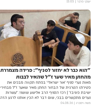
ויוצא דופן • במהלך הכינוס ביקשו הרבנים לשלוח איגרת
יענקי פרבר
13:03
ברכה לנשיא אוקראינה זלנסקי ותעודות הוקרה לשר
הדתות ולראש המחוז • כל הפרטים על המעמד רב הרושם
"הוא כבר לא יחזור לסניף": פרידה מצמררת
מהחתן מאיר שער ז"ל שהאיר לבבות
מאות נערי סניף 'אור ישראלי' בפתח תקווה מבכים את
פטירתו הטרגית של הבחור החתן מאיר שאער ז"ל מבחירי
ישיבת פוניבז' | רכז הסניף הרב אלישע שושני: "עשרות
נערים מתקשרים בבכי, שום דבר לא הכין אותנו לרגע הזה"
| דמות נדירה של מסירות ונתינה שנגדעה בחטף
משה ויסברג
04.08.26